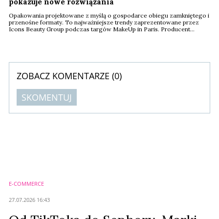
pokazuje nowe rozwiązania
Opakowania projektowane z myślą o gospodarce obiegu zamkniętego i
przenośne formaty. To najważniejsze trendy zaprezentowane przez
Icons Beauty Group podczas targów MakeUp in Paris. Producent
pokazał rozwiązania przygotowane z myślą o unijnym rozporządzeniu
PPWR, które od sierpnia 2026 roku zacznie obowiązywać producentów
w całej Unii Europejskiej.
ZOBACZ KOMENTARZE (
0
)
SKOMENTUJ
Komentarze (
0
)
Nie znaleziono komentarzy
Zostaw swoje komentarze
Imię (Wymagane)
E-COMMERCE
Anuluj
27.07.2026 16:43
Prześlij komentarz