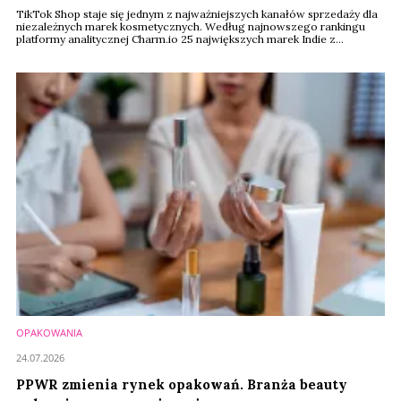
TikTok Shop staje się jednym z najważniejszych kanałów sprzedaży dla
niezależnych marek kosmetycznych. Według najnowszego rankingu
platformy analitycznej Charm.io 25 największych marek Indie z
segmentu beauty wygenerowało w ciągu ostatnich 12 miesięcy
sprzedaż o wartości ponad 512 mln dolarów. Liderem zestawienia
została południowokoreańska marka Dr. Melaxin, która odpowiadała za
niemal 28 proc. całego obrotu.
OPAKOWANIA
24.07.2026
PPWR zmienia rynek opakowań. Branża beauty