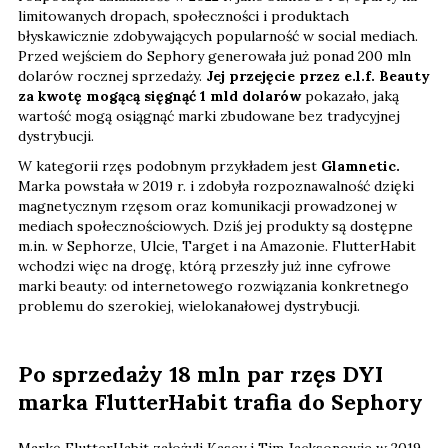
limitowanych dropach, społeczności i produktach
błyskawicznie zdobywających popularność w social mediach.
Przed wejściem do Sephory generowała już ponad 200 mln
dolarów rocznej sprzedaży.
Jej przejęcie przez e.l.f. Beauty
za kwotę mogącą sięgnąć 1 mld dolarów
pokazało, jaką
wartość mogą osiągnąć marki zbudowane bez tradycyjnej
dystrybucji.
W kategorii rzęs podobnym przykładem jest
Glamnetic.
Marka powstała w 2019 r. i zdobyła rozpoznawalność dzięki
magnetycznym rzęsom oraz komunikacji prowadzonej w
mediach społecznościowych. Dziś jej produkty są dostępne
m.in. w Sephorze, Ulcie, Target i na Amazonie. FlutterHabit
wchodzi więc na drogę, którą przeszły już inne cyfrowe
marki beauty: od internetowego rozwiązania konkretnego
problemu do szerokiej, wielokanałowej dystrybucji.
Po sprzedaży 18 mln par rzęs DYI
marka FlutterHabit trafia do Sephory
Markę FlutterHabit założyli Kasey i Tim Jacksonowie w 2019