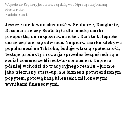
Wejście do Sephory jest pierwszą dużą współpracą stacjonarną
FlutterHabit
adobe stock
Jeszcze niedawno obecność w Sephorze, Douglasie,
Rossmannie czy Boots była dla młodej marki
przepustką do rozpoznawalności. Dziś ta kolejność
coraz częściej się odwraca. Najpierw marka zdobywa
popularność na TikToku, buduje własną społeczność,
testuje produkty i rozwija sprzedaż bezpośrednią w
social commerce (direct-to-consumer). Dopiero
później wchodzi do tradycyjnego retailu – już nie
jako nieznany start-up, ale biznes z potwierdzonym
popytem, gotową bazą klientek i milionowymi
wynikami finansowymi.