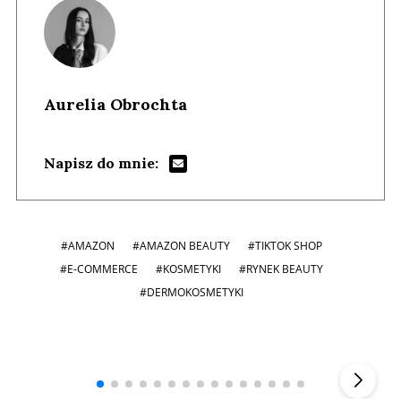
Aurelia Obrochta
Napisz do mnie:
#AMAZON
#AMAZON BEAUTY
#TIKTOK SHOP
#E-COMMERCE
#KOSMETYKI
#RYNEK BEAUTY
#DERMOKOSMETYKI
Andrzej i Marta Sterniccy
Marta i
▶