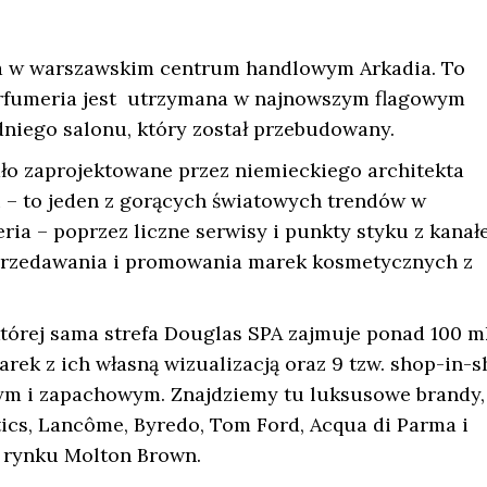
a w warszawskim centrum handlowym Arkadia. To
 Perfumeria jest utrzymana w najnowszym flagowym
dniego salonu, który został przebudowany.
ło zaprojektowane przez niemieckiego architekta
ji – to jeden z gorących światowych trendów w
ria – poprzez liczne serwisy i punkty styku z kana
sprzedawania i promowania marek kosmetycznych z
tórej sama strefa Douglas SPA zajmuje ponad 100 m
k z ich własną wizualizacją oraz 9 tzw. shop-in-s
m i zapachowym. Znajdziemy tu luksusowe brandy,
tics, Lancôme, Byredo, Tom Ford, Acqua di Parma i
m rynku Molton Brown.