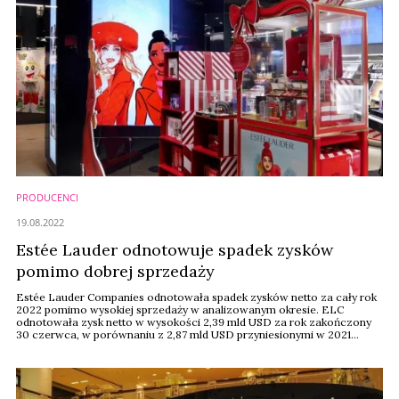
PRODUCENCI
19.08.2022
Estée Lauder odnotowuje spadek zysków
pomimo dobrej sprzedaży
Estée Lauder Companies odnotowała spadek zysków netto za cały rok
2022 pomimo wysokiej sprzedaży w analizowanym okresie. ELC
odnotowała zysk netto w wysokości 2,39 mld USD za rok zakończony
30 czerwca, w porównaniu z 2,87 mld USD przyniesionymi w 2021
roku. Sprzedaż netto osiągnęła w tym okresie lepsze wyniki, wzrastając
o 9 proc. do 17,7 mld USD w 2022 r. w porównaniu do 16,22 mld USD
odnotowanych rok wcześniej.