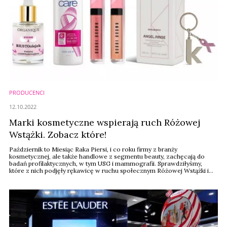
PRODUCENCI
12.10.2022
Marki kosmetyczne wspierają ruch Różowej
Wstążki. Zobacz które!
Październik to Miesiąc Raka Piersi, i co roku firmy z branży
kosmetycznej, ale także handlowe z segmentu beauty, zachęcają do
badań profilaktycznych, w tym USG i mammografii. Sprawdziłyśmy,
które z nich podjęły rękawicę w ruchu społecznym Różowej Wstążki i
zaoferowały zestawy kosmetyków lub akcesoria urodowe i modowe w
ramach akcji charytatywnej.