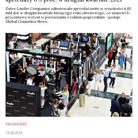
Estee Lauder Companies odnotowała sprzedaż netto w wysokości 4,85
mld dol. w drugim kwartale bieżącego roku obrotowego, co stanowi 5-
procentowy wzrost w porównaniu z rokiem poprzednim - podaje
Global Cosmetics News.
PRODUCENCI
19.06.2018