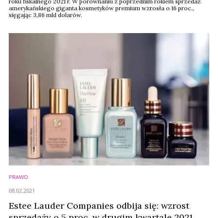
roku fiskalnego 2021 r. W porównaniu z poprzednim rokiem sprzedaż
amerykańskiego giganta kosmetyków premium wzrosła o 16 proc.,
sięgając 3,86 mld dolarów.
PRAWO
08.02.2021
Estee Lauder Companies odbija się: wzrost
sprzedaży o 5 proc. w drugim kwartale 2021