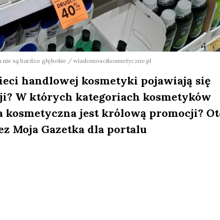
na nie są bardzo głębokie / wiadomoscikosmetyczne.pl
eci handlowej kosmetyki pojawiają się
ocji? W których kategoriach kosmetyków
a kosmetyczna jest królową promocji? Ot
z Moja Gazetka dla portalu