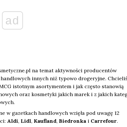
ad
smetyczne.pl na temat aktywności producentów
handlowych innych niż typowo drogeryjne. Chcieli
i FMCG istotnym asortymentem i jak często stanowią
owych oraz kosmetyki jakich marek i z jakich kateg
owych.
ne w gazetkach handlowych wzięła pod uwagę 12
ci:
Aldi
,
Lidl
,
Kaufland
,
Biedronka
i
Carrefour
.