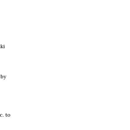
ki
 by
c. to