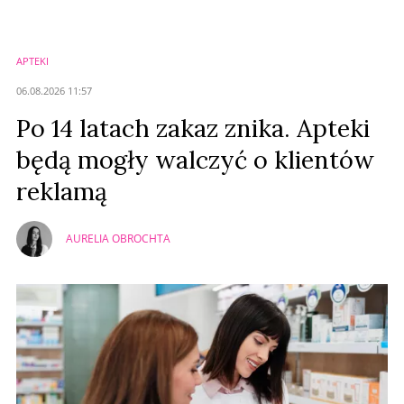
Zostaw swoje komentarze
Imię (Wymagane)
APTEKI
Anuluj
06.08.2026 11:57
Prześlij komentarz
Po 14 latach zakaz znika. Apteki
będą mogły walczyć o klientów
reklamą
AURELIA OBROCHTA