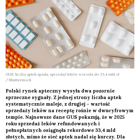
GUS: liczba aptek spada, sprzedaż leków wzrosła do 33,4 mld zł
Shutterstock
Polski rynek apteczny wysyła dwa pozornie
sprzeczne sygnały. Z jednej strony liczba aptek
systematycznie maleje, z drugiej – wartość
sprzedaży leków na receptę rośnie w dwucyfrowym
tempie. Najnowsze dane GUS pokazują, że w 2025
roku sprzedaż leków refundowanych i
pełnopłatnych osiągnęła rekordowe 33,4 mld
złotych, mimo że sieć aptek nadal się kurczy. Dla