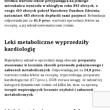
Średnia wartość leków przypadająca na jednego
mieszkańca wyniosła w ubiegłym roku 893 złotych, z
czego 410 złotych
pokrył Narodowy Fundusz Zdrowia,
natomiast 483 złotych dopłacili sami pacjenci
. Refundacja
odpowiada już za
45,9 proc.
wartości sprzedaży leków na
receptę, a jej udział systematycznie rośnie.
Leki metaboliczne wyprzedziły
kardiologię
Największy udział w sprzedaży mają obecnie
preparaty
stosowane w leczeniu chorób przewodu pokarmowego i
zaburzeń metabolicznych
. Odpowiadają już za
24,8 proc.
wartości rynku leków na receptę, wyprzedzając preparaty
kardiologiczne (17,7 proc.). GUS zwraca uwagę, że udział tej
kategorii dynamicznie rośnie od kilku lat, m.in. za sprawą
terapii wspierających leczenie otyłości i zaburzeń
metabolicznych.