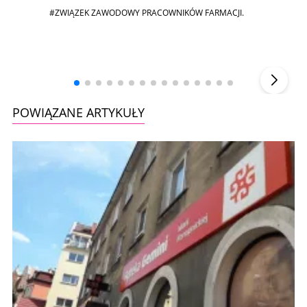
#ZWIĄZEK ZAWODOWY PRACOWNIKÓW FARMACJI.
Andrzej i Marta Sterniccy
Marta i
▶
POWIĄZANE ARTYKUŁY