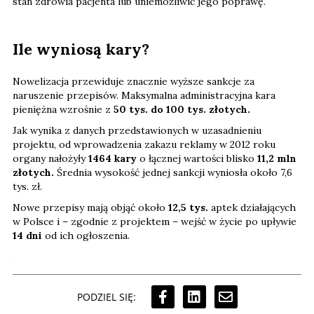
stan zdrowia pacjenta lub uniemożliwić jego poprawę.
Ile wyniosą kary?
Nowelizacja przewiduje znacznie wyższe sankcje za
naruszenie przepisów. Maksymalna administracyjna kara
pieniężna wzrośnie z
50 tys. do 100 tys. złotych.
Jak wynika z danych przedstawionych w uzasadnieniu
projektu, od wprowadzenia zakazu reklamy w 2012 roku
organy nałożyły
1464 kary
o łącznej wartości blisko
11,2 mln
złotych.
Średnia wysokość jednej sankcji wyniosła około 7,6
tys. zł.
Nowe przepisy mają objąć około
12,5 tys.
aptek działających
w Polsce i – zgodnie z projektem – wejść w życie po upływie
14 dni
od ich ogłoszenia.
PODZIEL SIĘ: