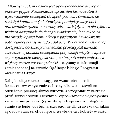
–
Głównym celem koalicji jest upowszechnianie szczepień
przeciw grypie. Rozszerzenie uprawnień farmaceutów i
wprowadzenie szczepień do aptek pozwoli równomierne
rozłożyć kompetencje i obowiązki pomiędzy wszystkich
pracowników systemu ochrony zdrowia. Wpłynie to nie tylko na
większą dostępność do danego świadczenia, lecz także na
możliwość lepszej komunikacji z pacjentem i zwiększenia
potencjalnej szansy na jego edukację. W krajach o ułatwionej
dostępności do szczepień znacznie prościej jest uzyskać
zalecenie wykonania szczepienia przy okazji wizyty w aptece
czy w gabinecie pielęgniarskim, co bezpośrednio wpływa na
większy wzrost wyszczepalności
– czytamy w informacji
zamieszczonej na stronie Ogólnopolskiego Programu
Zwalczania Grypy.
Dalej koalicja zwraca uwagę, że wzmocnienie roli
farmaceutów w systemie ochrony zdrowia pozwoli na
odciążenie polskiej służby zdrowia, szczególnie w zakresie
profilaktyki chorób zakaźnych. Wprowadzenie wykonywania
szczepienia przeciw grypie do aptek sprawi, że usługa ta
stanie się lepiej dostępna, szczególnie dla grup ryzyka, jakim
są osoby starsze, chorujące przewlekle czy kobiety w ciąży.