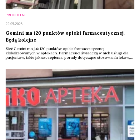
PRODUCENCI
22.05.2023
Gemini ma 120 punktów opieki farmaceutycznej.
Będą kolejne
Sieć Gemini ma już 120 punktów opieki farmaceutycznej
zlokalizowanych w aptekach. Farmaceuci świadczą w nich usługi dla
pacjentów, takie jak szczepienia, porady dotyczące stosowania lekow,
mierzenie ciśnienia czy szkolenia z obsługi sprzętów medycznych. W
planach jest zwiększenie liczby pokoi opieki farmaceutycznej i
poszerzenie katalogu usług.