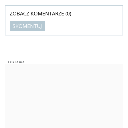
ZOBACZ KOMENTARZE (
0
)
SKOMENTUJ
Komentarze (
0
)
Nie znaleziono komentarzy
Zostaw swoje komentarze
Imię (Wymagane)
Anuluj
Prześlij komentarz