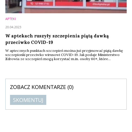
APTEKI
20.04.2023
W aptekach ruszyły szczepienia piątą dawką
przeciwko COVID-19
W aptecznych punktach szczepień można już przyjmować piątą dawkę
szczepionki przeciwko wirusowi COVID-19. Jak podaje Ministerstwo
Zdrowia ze szczepień mogą korzystać m.in. osoby 60+, które
poprzednią dawkę przyjęły w okresie kwiecień-wrzesień 2022. Punkty
szczepień ulokowane są w całej Polsce, a szczepienia wykonywane są
przez wyszkolonych magistrów farmacji w specjalnie do tego
przygotowanych pomieszczeniach sanitarnych.
ZOBACZ KOMENTARZE (
0
)
SKOMENTUJ
Komentarze (
0
)
Nie znaleziono komentarzy