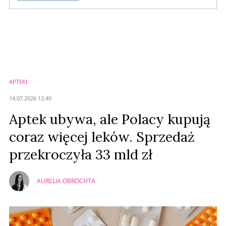
Komentarze (
0
)
Nie znaleziono komentarzy
Zostaw swoje komentarze
Imię (Wymagane)
APTEKI
Anuluj
14.07.2026 12:40
Prześlij komentarz
Aptek ubywa, ale Polacy kupują
coraz więcej leków. Sprzedaż
przekroczyła 33 mld zł
AURELIA OBROCHTA