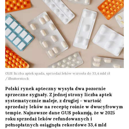
GUS: liczba aptek spada, sprzedaż leków wzrosła do 33,4 mld zł
Shutterstock
Polski rynek apteczny wysyła dwa pozornie
sprzeczne sygnały. Z jednej strony liczba aptek
systematycznie maleje, z drugiej – wartość
sprzedaży leków na receptę rośnie w dwucyfrowym
tempie. Najnowsze dane GUS pokazują, że w 2025
roku sprzedaż leków refundowanych i
pełnopłatnych osiągnęła rekordowe 33,4 mld