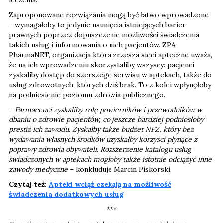
Zaproponowane rozwiązania mogą być łatwo wprowadzone
– wymagałoby to jedynie usunięcia istniejących barier
prawnych poprzez dopuszczenie możliwości świadczenia
takich usług i informowania o nich pacjentów. ZPA
PharmaNET, organizacja która zrzesza sieci apteczne uważa,
że na ich wprowadzeniu skorzystaliby wszyscy: pacjenci
zyskaliby dostęp do szerszego serwisu w aptekach, także do
usług zdrowotnych, których dziś brak. To z kolei wpłynęłoby
na podniesienie poziomu zdrowia publicznego.
– Farmaceuci zyskaliby rolę powierników i przewodników w
dbaniu o zdrowie pacjentów, co jeszcze bardziej podniosłoby
prestiż ich zawodu. Zyskałby także budżet NFZ, który bez
wydawania własnych środków uzyskałby korzyści płynące z
poprawy zdrowia obywateli. Rozszerzenie katalogu usług
świadczonych w aptekach mogłoby także istotnie odciążyć inne
zawody medyczne
– konkluduje Marcin Piskorski.
Czytaj też:
Apteki wciąż czekają na możliwość
świadczenia dodatkowych usług
***