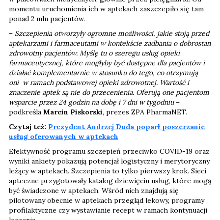
momentu uruchomienia ich w aptekach zaszczepiło się tam
ponad 2 mln pacjentów.
–
Szczepienia otworzyły ogromne możliwości, jakie stoją przed
aptekarzami i farmaceutami w kontekście zadbania o dobrostan
zdrowotny pacjentów. Myślę tu o szeregu usług opieki
farmaceutycznej, które mogłyby być dostępne dla pacjentów i
działać komplementarnie w stosunku do tego, co otrzymują
oni w ramach podstawowej opieki zdrowotnej. Wartość i
znaczenie aptek są nie do przecenienia. Oferują one pacjentom
wsparcie przez 24 godzin na dobę i 7 dni w tygodniu
–
podkreśla
Marcin Piskorski
, prezes ZPA PharmaNET.
Czytaj też:
Prezydent Andrzej Duda poparł poszerzanie
usług oferowanych w aptekach
Efektywność programu szczepień przeciwko COVID-19 oraz
wyniki ankiety pokazują potencjał logistyczny i merytoryczny
leżący w aptekach. Szczepienia to tylko pierwszy krok. Sieci
apteczne przygotowały katalog dziewięciu usług, które mogą
być świadczone w aptekach. Wśród nich znajdują się
pilotowany obecnie w aptekach przegląd lekowy, programy
profilaktyczne czy wystawianie recept w ramach kontynuacji
leczenia.