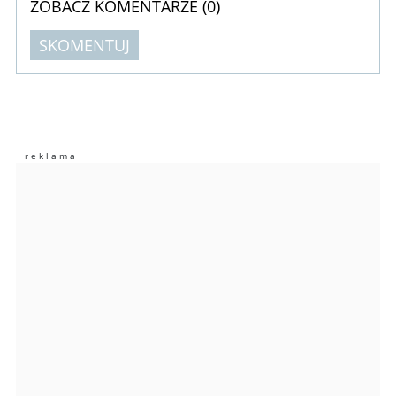
ZOBACZ KOMENTARZE (
0
)
SKOMENTUJ
Komentarze (
0
)
Nie znaleziono komentarzy
Zostaw swoje komentarze
Imię (Wymagane)
Anuluj
Prześlij komentarz