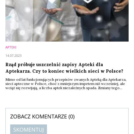
APTEKI
14.07.2023
Rząd próbuje uszczelnić zapisy Apteki dla
Aptekarza. Czy to koniec wielkich sieci w Polsce?
Mimo od lat funkcjonujących przepisów zwanych Apteką dla Aptekarza,
sieci apteczne w Polsce, choć z mniejszym impetem niż wcześniej, ale
wciąż się rozwijają, a liczba aptek niezależnych spada. Zmiany tego
stanu rzeczy chce m.in. samorząd aptekarski, domagając się
uszczelnienia przepisów. Taka propozycja właśnie została
zaprezentowana przez posła PiS Adama Gawędę, jako poprawka do
ustawy dotyczącej ubezpieczeń eksportowych.
ZOBACZ KOMENTARZE (
0
)
SKOMENTUJ