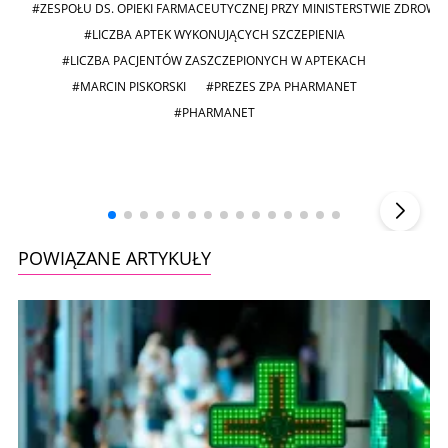
#ZESPOŁU DS. OPIEKI FARMACEUTYCZNEJ PRZY MINISTERSTWIE ZDROWIA
#LICZBA APTEK WYKONUJĄCYCH SZCZEPIENIA
#LICZBA PACJENTÓW ZASZCZEPIONYCH W APTEKACH
#MARCIN PISKORSKI
#PREZES ZPA PHARMANET
#PHARMANET
Andrzej i Marta Sterniccy
Marta i
▶
POWIĄZANE ARTYKUŁY