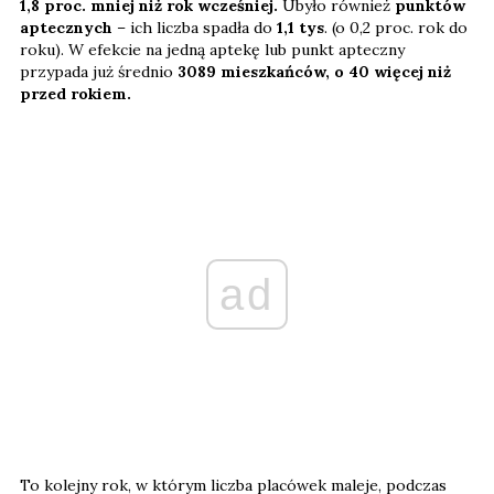
1,8 proc. mniej niż rok wcześniej.
Ubyło również
punktów
aptecznych
– ich liczba spadła do
1,1 tys
. (o 0,2 proc. rok do
roku). W efekcie na jedną aptekę lub punkt apteczny
przypada już średnio
3089 mieszkańców, o 40 więcej niż
przed rokiem.
ad
To kolejny rok, w którym liczba placówek maleje, podczas