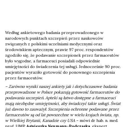
Według ankietowego badania przeprowadzonego w
narodowych punktach szczepień przez naukowców
związanych z polskimi uczelniami medycznymi oraz
środowiskiem aptecznym, prawie 97 proc. respondentów
zgodziło się, że podawanie szczepionek przez farmaceutów
było wygodne, a farmaceuci posiadali odpowiednie
umiejętności do świadczenia tej usługi. Jednocześnie 90 proc.
pacjentów wyraziło gotowość do ponownego szczepienia
przez farmaceutów.
– Zarówno wyniki naszej ankiety jak i dotychczasowe badania
przeprowadzone w Polsce pokazują gotowość farmaceutów do
podawania szczepień. Apteki są łatwo dostępne a farmaceuci
mają niezbędne umiejętności, aby świadczyć takie usługi. Świat
już dawno to zauważył. Szczepienia ochronne podawane przez
farmaceutów są od lat powszechne w wielu krajach świata, np.
w Wielkiej Brytanii, Kanadzie czy USA
– mówi dr hab. n. med.
prof. UMP
Agnieszka Neumann-Podczaska
, ekspert