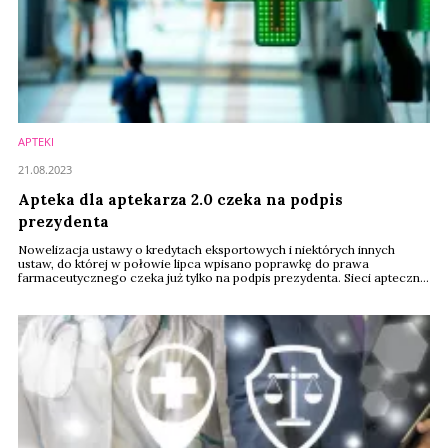
APTEKI
21.08.2023
Apteka dla aptekarza 2.0 czeka na podpis
prezydenta
Nowelizacja ustawy o kredytach eksportowych i niektórych innych
ustaw, do której w połowie lipca wpisano poprawkę do prawa
farmaceutycznego czeka już tylko na podpis prezydenta. Sieci apteczne
wciąż mają nadzieję, że prezydent przed podjęciem decyzji wysłucha ich
przedstawicieli, a samorząd aptekarski domaga się jak najszybszego
zatwierdzenia nowych regulacji.