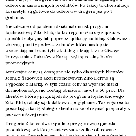
odbiorem zamówionych produktów. Po takiej telekonsultacji
kosmetyki są gotowe do odbioru w drogerii już po 1
godzinie.
Niezależnie od pandemii działa natomiast program
lojalnościowy Ziko Klub, do którego można się zapisać w
sposób tradycyjny lub poprzez aplikację mobilną. Klubowicze
zbierają punkty podczas zakupów, które następnie
wymieniają na kosmetyki z katalogu. Mają też możliwość
korzystania z Rabatów z Kartą, czyli specjalnych ofert
promocyjnych.
Atrakcyjne ceny są dostępne nie tylko dla stałych klientów.
Jedną z flagowych akcji promocyjnych Ziko Dermo są
Tygodnie z Marką. W tym czasie ceny na wybrane marki
dermokosmetyczne zostają obniżone nawet o 50 proc. Dla
klientów, którzy przystąpili do programu lojalnościowego
Ziko Klub, rabaty są dodatkowo „pogłębiane”. Tak więc osoba
posiadająca kartę stałego klienta może otrzymać preparaty w
jeszcze niższej cenie.
Drogeria Ziko co dwa tygodnie przygotowuje gazetkę
produktową, w której zamieszcza wszelkie oferowane
promocje. Dystrybuowana jest w drogeriach, bezpośrednio