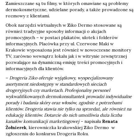
Zamieszczane są tu filmy, w których omawiane są problemy
dermokosmetyczne, udzielane porady, a także prowadzone są
rozmowy z klientami.
Obok narzędzi wirtualnych w Ziko Dermo stosowane są
również tradycyjne sposoby informacji o akcjach
promocyjnych – w postaci plakatów, ulotek i folderów
informacyjnych. Placówka przy ul. Czerwone Maki w
Krakowie wyposażona jest również w nowoczesne monitory
TV, zarówno wewnątrz lokalu jak i w witrynie zewnętrznej
pozwalające na dynamiczną emisję treści promocyjnych i
informacyjnych dla klientów.
–
Drogeria Ziko oferuje wyjątkowy, wyspecjalizowany
asortyment niedostępny w standardowych sieciach
drogeryjnych czy marketach. Profesjonalny personel
wykwalifikowanych dermokonsultantek prowadzi indywidualne
porady i badania skóry oraz włosów, zgodnie z potrzebami
klientów. Drogeria stawia nie tylko na sprzedaż, ale również na
edukację klientów. Dotarcie do nich umożliwia duża liczba
kanałów komunikacji marketingowej
– napisała
Renata
Żołnierek
, kierowniczka krakowskiej Ziko Dermo w
zgłoszeniu do konkursu Drogeria Roku.