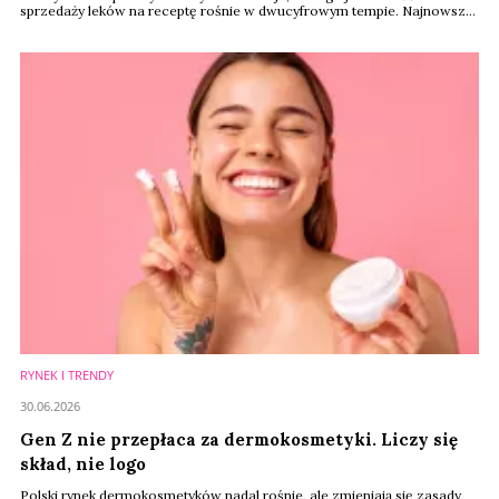
sprzedaży leków na receptę rośnie w dwucyfrowym tempie. Najnowsze
dane GUS pokazują, że w 2025 roku sprzedaż leków refundowanych i
pełnopłatnych osiągnęła rekordowe 33,4 mld złotych, mimo że sieć
aptek nadal się kurczy. Dla rynku dermokosmetyków i produktów health
& beauty oznacza to dalszy ...
RYNEK I TRENDY
30.06.2026
Gen Z nie przepłaca za dermokosmetyki. Liczy się
skład, nie logo
Polski rynek dermokosmetyków nadal rośnie, ale zmieniają się zasady