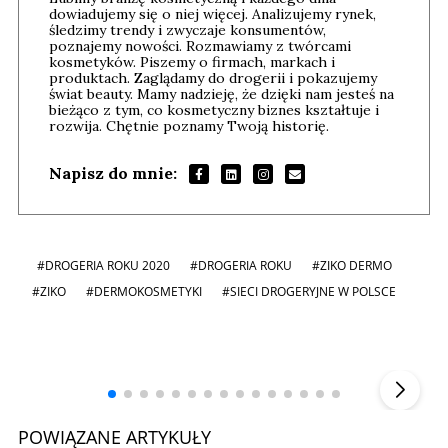
dowiadujemy się o niej więcej. Analizujemy rynek,
śledzimy trendy i zwyczaje konsumentów,
poznajemy nowości. Rozmawiamy z twórcami
kosmetyków. Piszemy o firmach, markach i
produktach. Zaglądamy do drogerii i pokazujemy
świat beauty. Mamy nadzieję, że dzięki nam jesteś na
bieżąco z tym, co kosmetyczny biznes kształtuje i
rozwija. Chętnie poznamy Twoją historię.
Napisz do mnie:
#DROGERIA ROKU 2020
#DROGERIA ROKU
#ZIKO DERMO
#ZIKO
#DERMOKOSMETYKI
#SIECI DROGERYJNE W POLSCE
Andrzej i Marta Sterniccy
Marta i
▶
POWIĄZANE ARTYKUŁY