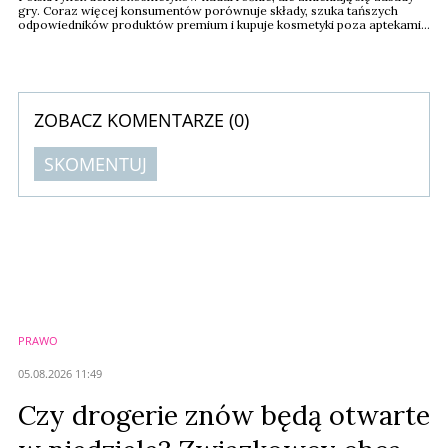
gry. Coraz więcej konsumentów porównuje składy, szuka tańszych
odpowiedników produktów premium i kupuje kosmetyki poza aptekami.
Najbardziej wyraźnie widać to wśród przedstawicieli pokolenia Z –
wynika z najnowszego raportu PMR Market Experts.
ZOBACZ KOMENTARZE (
0
)
SKOMENTUJ
Komentarze (
0
)
Nie znaleziono komentarzy
Zostaw swoje komentarze
Imię (Wymagane)
PRAWO
Anuluj
05.08.2026 11:49
Prześlij komentarz
Czy drogerie znów będą otwarte