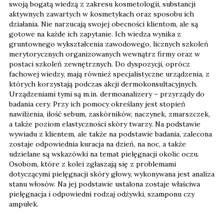
swoją bogatą wiedzą z zakresu kosmetologii, substancji
aktywnych zawartych w kosmetykach oraz sposobu ich
działania. Nie narzucają swojej obecności klientom, ale są
gotowe na każde ich zapytanie. Ich wiedza wynika z
gruntownego wykształcenia zawodowego, licznych szkoleń
merytorycznych organizowanych wewnątrz firmy oraz w
postaci szkoleń zewnętrznych. Do dyspozycji, oprócz
fachowej wiedzy, mają również specjalistyczne urządzenia, z
których korzystają podczas akcji dermokonsultacyjnych.
Urządzeniami tymi są m.in. dermoanalizery – przyrządy do
badania cery. Przy ich pomocy określany jest stopień
nawilżenia, ilość sebum, zaskórników, naczynek, zmarszczek,
a także poziom elastyczności skóry twarzy. Na podstawie
wywiadu z klientem, ale także na podstawie badania, zalecona
zostaje odpowiednia kuracja na dzień, na noc, a także
udzielane są wskazówki na temat pielęgnacji okolic oczu.
Osobom, które z kolei zgłaszają się z problemami
dotyczącymi pielęgnacji skóry głowy, wykonywana jest analiza
stanu włosów. Na jej podstawie ustalona zostaje właściwa
pielęgnacja i odpowiedni rodzaj odżywki, szamponu czy
ampułek.