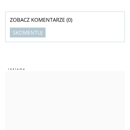
ZOBACZ KOMENTARZE (
0
)
SKOMENTUJ
Komentarze (
0
)
Nie znaleziono komentarzy
Zostaw swoje komentarze
Imię (Wymagane)
Anuluj
Prześlij komentarz