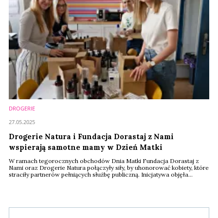
DROGERIE
27.05.2025
Drogerie Natura i Fundacja Dorastaj z Nami
wspierają samotne mamy w Dzień Matki
W ramach tegorocznych obchodów Dnia Matki Fundacja Dorastaj z
Nami oraz Drogerie Natura połączyły siły, by uhonorować kobiety, które
straciły partnerów pełniących służbę publiczną. Inicjatywa objęła
uczestniczki programu “Siła Wsparcia Kobiet”, który zrzesza matki
dzieci, których ojcowie zginęli na służbie. To właśnie dla nich
przygotowano specjalne zestawy kosmetyczne, mające dostarczyć
chwili relaksu i ...