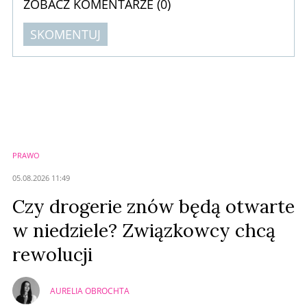
ZOBACZ KOMENTARZE (
0
)
SKOMENTUJ
Komentarze (
0
)
Nie znaleziono komentarzy
Zostaw swoje komentarze
Imię (Wymagane)
PRAWO
Anuluj
05.08.2026 11:49
Prześlij komentarz
Czy drogerie znów będą otwarte
w niedziele? Związkowcy chcą
rewolucji
AURELIA OBROCHTA