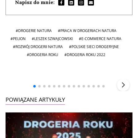
Napisz do mnie:
#DROGERIE NATURA
#PRACA W DROGERIACH NATURA
#PELION
#LESZEK SZWAJCOWSKI
#E-COMMERCE NATURA
#ROZWÓJ DROGERII NATURA
#POLSKIE SIECI DROGERYJNE
#DROGERIA ROKU
#DROGERIA ROKU 2022
Andrzej i Marta Sterniccy
Marta i
▶
POWIĄZANE ARTYKUŁY