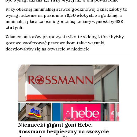
być wynagradzana
2,5 razy wyżej
niż w dni powszednie.
Przy obecnej minimalnej stawce godzinowej oznaczałoby to
wynagrodzenie na poziomie
78,50 złotych
za godzinę, a
minimalna płaca za ośmiogodzinną zmianę wyniosłaby
628
złotych
.
Zdaniem autorów propozycji tylko te sklepy, które byłyby
gotowe zaoferować pracownikom takie warunki,
decydowałyby się na otwarcie w niedziele.
Niemiecki gigant goni Hebe.
Rossmann bezpieczny na szczycie