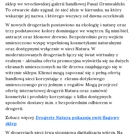
sklep we wrocławskiej galerii handlowej Pasaż Grunwaldzki.
To otwarcie dało sygnał, że sieć idzie w kierunku, na który
wskazuje jej nazwa, i którego wszyscy od dawna oczekiwali.
W nowych drogeriach postawiono na ekologię i naturę oraz
trzy podstawowe kolory dominujące we wnętrzu. Są nimi biel,
antracyt oraz klonowe drewno. Bezpośrednio przy wejściu
umieszczono wyspę wypełnioną kosmetykami naturalnymi
oraz dostępnymi wyłącznie w sieci Natura. W
modernizowanych drogeriach łączy się świat wirtualny z
realnym - aktualna oferta promocyjna wyświetla się na dużych
ekranach umieszczonych na tle drzewa znajdującego się w
witrynie sklepu. Klienci mogą zapoznać się z pełną ofertą
handlową sieci korzystając z ekranu dotykowego
umieszczonego przy jednym z regałów. Mogą przejrzeć
ofertę internetowej drogerii Natura oraz zamówić
kosmetyki i produkty korzystając z kilku dostępnych
sposobów dostawy m.in. z bezpośrednim odbiorem w
drogerii.
Zobacz więcej:
Drogerie Natura pokazują swój flagowy
sklep
W drogeriach sieci trwa stopniowa digitalizacja witryn. Na