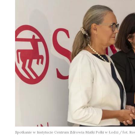
Spotkanie w Instytucie Centrum Zdrowia Matki Polki w Łodzi / fot. R