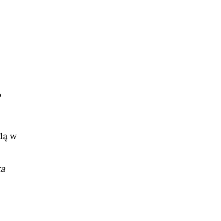
o
dą w
ka