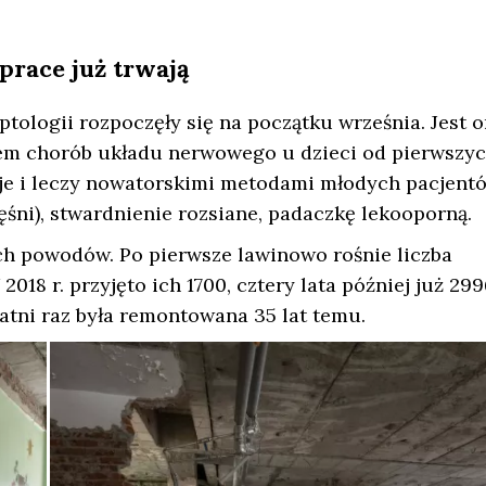
 prace już trwają
tologii rozpoczęły się na początku września. Jest 
iem chorób układu nerwowego u dzieci od pierwszy
zuje i leczy nowatorskimi metodami młodych pacjent
ęśni), stwardnienie rozsiane, padaczkę lekooporną.
ch powodów. Po pierwsze lawinowo rośnie liczba
8 r. przyjęto ich 1700, cztery lata później już 299
statni raz była remontowana 35 lat temu.