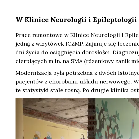
W Klinice Neurologii i Epileptologii
Prace remontowe w Klinice Neurologii i Epilep
jedną z wizytówek ICZMP. Zajmuje się leczen
dni życia do osiągnięcia dorosłości. Diagno
cierpiących m.in. na SMA (rdzeniowy zanik mi
Modernizacja była potrzebna z dwóch istotny
pacjentów z chorobami układu nerwowego. W 201
te statystyki stale rosną. Po drugie klinika o