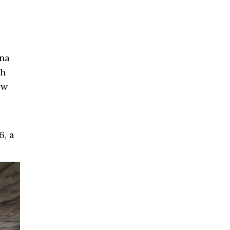
ona
ch
ów
6, a