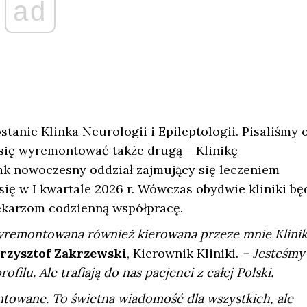
ad
tanie Klinka Neurologii i Epileptologii. Pisaliśmy 
 się wyremontować także drugą – Klinikę
tak nowoczesny oddział zajmujący się leczeniem
ię w I kwartale 2026 r. Wówczas obydwie kliniki bę
lekarzom codzienną współpracę.
wyremontowana również kierowana przeze mnie Klini
 Krzysztof Zakrzewski
, Kierownik Kliniki.
– Jesteśmy
lu. Ale trafiają do nas pacjenci z całej Polski.
ntowane. To świetna wiadomość dla wszystkich, ale