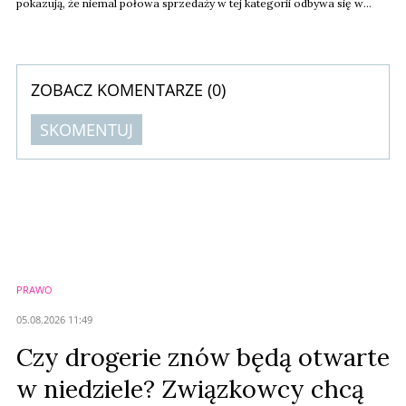
pokazują, że niemal połowa sprzedaży w tej kategorii odbywa się w
promocji. Klienci coraz mocniej doceniają jakość i chętnie wybierają
droższe produkty markowe.
ZOBACZ KOMENTARZE (
0
)
SKOMENTUJ
Komentarze (
0
)
Nie znaleziono komentarzy
Zostaw swoje komentarze
Imię (Wymagane)
PRAWO
Anuluj
05.08.2026 11:49
Prześlij komentarz
Czy drogerie znów będą otwarte
w niedziele? Związkowcy chcą