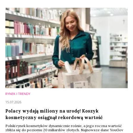
pokazują, że choć liderzy zachowali pozycje, ich konkurenci wrzucili
wyższy bieg. Na rynku drogerii najciekawsza rywalizacja toczy się
obecnie za plecami lidera.
RYNEK I TRENDY
15.07.2026
Polacy wydają miliony na urodę! Koszyk
kosmetyczny osiągnął rekordową wartość
Polski rynek kosmetyków dynamicznie rośnie, a jego roczna wartość
zbliża się do poziomu 20 miliardów złotych. Najnowsze dane YouGov