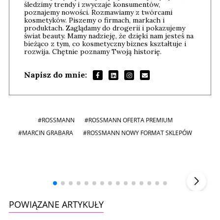
śledzimy trendy i zwyczaje konsumentów,
poznajemy nowości. Rozmawiamy z twórcami
kosmetyków. Piszemy o firmach, markach i
produktach. Zaglądamy do drogerii i pokazujemy
świat beauty. Mamy nadzieję, że dzięki nam jesteś na
bieżąco z tym, co kosmetyczny biznes kształtuje i
rozwija. Chętnie poznamy Twoją historię.
Napisz do mnie:
#ROSSMANN
#ROSSMANN OFERTA PREMIUM
#MARCIN GRABARA
#ROSSMANN NOWY FORMAT SKLEPÓW
Andrzej i Marta Sterniccy
Marta i
▶
POWIĄZANE ARTYKUŁY