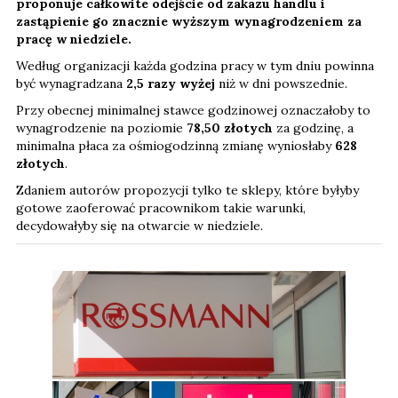
proponuje całkowite odejście od zakazu handlu i
zastąpienie go znacznie wyższym wynagrodzeniem za
pracę w niedziele.
Według organizacji każda godzina pracy w tym dniu powinna
być wynagradzana
2,5 razy wyżej
niż w dni powszednie.
Przy obecnej minimalnej stawce godzinowej oznaczałoby to
wynagrodzenie na poziomie
78,50 złotych
za godzinę, a
minimalna płaca za ośmiogodzinną zmianę wyniosłaby
628
złotych
.
Zdaniem autorów propozycji tylko te sklepy, które byłyby
gotowe zaoferować pracownikom takie warunki,
decydowałyby się na otwarcie w niedziele.