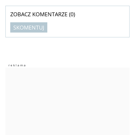
ZOBACZ KOMENTARZE (
0
)
SKOMENTUJ
Komentarze (
0
)
Nie znaleziono komentarzy
Zostaw swoje komentarze
Imię (Wymagane)
Anuluj
Prześlij komentarz