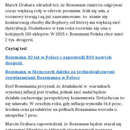
Marek Grabara zdradził też, że Rossmann zmierza odgrywać
coraz większą rolę w ofercie premium. Jeśli się uda, a
rozmowy trwają i są już zaawansowane, to stanie się
konkurencją choćby dla Sephory, od której ma większą sieć
dystrybucji. Dodatkowo w tym roku rozwinie się ona o
kolejnych 130 sklepów. W 2025 r. Rossmann Polska chce mieć
2 tys. drogerii.
Czytaj też:
Rossmann 30 lat w Polsce i zapowiedź 800 nowych
drogerii
Rossmann w Niemczech daleko za technologicznymi
rozwiązaniami Rossmanna w Polsce
Szef Rossmanna przyznał, że działalność w warunkach
wysokiej inflacji jest trudna, jednak sieć nadal będzie
działała zachowując perspektywę konsumenta. Dotychczas to
się udawało. W zeszłym roku, gdy inflacja wynosiła 14,4 proc.,
średnia cena produktów na półkach Rossmanna wzrosła o
niespełna 7 proc.
Marcin Grabara zapowiedział, że Rossmann będzie starał się
zatrzymać klientów w sklepach stacjonarnych poprzez