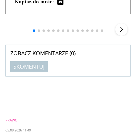
Napisz do mnie:
Andrzej i Marta Sterniccy
Marta i
▶
ZOBACZ KOMENTARZE (
0
)
SKOMENTUJ
Komentarze (
0
)
Nie znaleziono komentarzy
Zostaw swoje komentarze
Imię (Wymagane)
PRAWO
Anuluj
05.08.2026 11:49