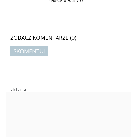
#PRACA W HANDLU
ZOBACZ KOMENTARZE (
0
)
SKOMENTUJ
Komentarze (
0
)
Nie znaleziono komentarzy
Zostaw swoje komentarze
Imię (Wymagane)
Anuluj
Prześlij komentarz