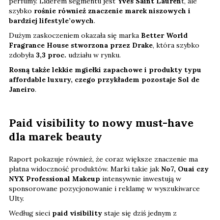
perfumy. Liderem segmentu jest
Yves Saint Lauren
t, ale
szybko
rośnie również znaczenie marek niszowych i
bardziej lifestyle’owych
.
Dużym zaskoczeniem okazała się marka
Better World
Fragrance House
stworzona przez Drake
, która szybko
zdobyła
3,3 proc.
udziału w rynku.
Rosną także lekkie mgiełki zapachowe i produkty typu
affordable luxury, czego przykładem pozostaje Sol de
Janeiro
.
Paid visibility to nowy must-have
dla marek beauty
Raport pokazuje również, że coraz większe znaczenie ma
płatna widoczność produktów. Marki takie jak
No7, Ouai czy
NYX Professional Makeup
intensywnie inwestują w
sponsorowane pozycjonowanie i reklamę w wyszukiwarce
Ulty.
Według sieci
paid visibility
staje się dziś jednym z