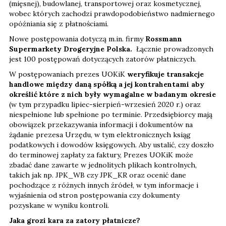
(mięsnej), budowlanej, transportowej oraz kosmetycznej,
wobec których zachodzi prawdopodobieństwo nadmiernego
opóźniania się z płatnościami.
Nowe postępowania dotyczą m.in. firmy
Rossmann
Supermarkety Drogeryjne Polska.
Łącznie prowadzonych
jest 100 postępowań dotyczących zatorów płatniczych.
W postępowaniach prezes UOKiK
weryfikuje transakcje
handlowe między daną spółką a jej kontrahentami aby
określić które z nich były wymagalne w badanym okresie
(w tym przypadku lipiec-sierpień-wrzesień 2020 r.) oraz
niespełnione lub spełnione po terminie. Przedsiębiorcy mają
obowiązek przekazywania informacji i dokumentów na
żądanie prezesa Urzędu, w tym elektronicznych ksiąg
podatkowych i dowodów księgowych. Aby ustalić, czy doszło
do terminowej zapłaty za faktury, Prezes UOKiK może
zbadać dane zawarte w jednolitych plikach kontrolnych,
takich jak np. JPK_WB czy JPK_KR oraz ocenić dane
pochodzące z różnych innych źródeł, w tym informacje i
wyjaśnienia od stron postępowania czy dokumenty
pozyskane w wyniku kontroli.
Jaka grozi kara za zatory płatnicze?