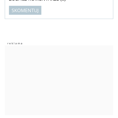
SKOMENTUJ
Komentarze (
0
)
Nie znaleziono komentarzy
Zostaw swoje komentarze
Imię (Wymagane)
Anuluj
Prześlij komentarz