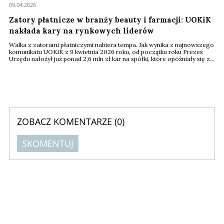
09.04.2026
Zatory płatnicze w branży beauty i farmacji: UOKiK
nakłada kary na rynkowych liderów
Walka z zatorami płatniczymi nabiera tempa. Jak wynika z najnowszego
komunikatu UOKiK z 9 kwietnia 2026 roku, od początku roku Prezes
Urzędu nałożył już ponad 2,6 mln zł kar na spółki, które opóźniały się z
płatnościami dla swoich kontrahentów. Wśród ukaranych oraz
podmiotów objętych nowymi postępowaniami znalazły się również
marki z sektora kosmetycznego i farmaceutycznego, w tym Nivea
Polska, Teva Pharmaceuticals ...
ZOBACZ KOMENTARZE (
0
)
SKOMENTUJ
Komentarze (
0
)
Nie znaleziono komentarzy
Zostaw swoje komentarze
Imię (Wymagane)