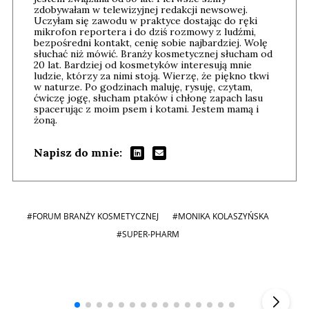
zdobywałam w telewizyjnej redakcji newsowej.
Uczyłam się zawodu w praktyce dostając do ręki
mikrofon reportera i do dziś rozmowy z ludźmi,
bezpośredni kontakt, cenię sobie najbardziej. Wolę
słuchać niż mówić. Branży kosmetycznej słucham od
20 lat. Bardziej od kosmetyków interesują mnie
ludzie, którzy za nimi stoją. Wierzę, że piękno tkwi
w naturze. Po godzinach maluję, rysuję, czytam,
ćwiczę jogę, słucham ptaków i chłonę zapach lasu
spacerując z moim psem i kotami. Jestem mamą i
żoną.
Napisz do mnie:
#FORUM BRANŻY KOSMETYCZNEJ
#MONIKA KOLASZYŃSKA
#SUPER-PHARM
Andrzej i Marta Sterniccy
Marta i
▶