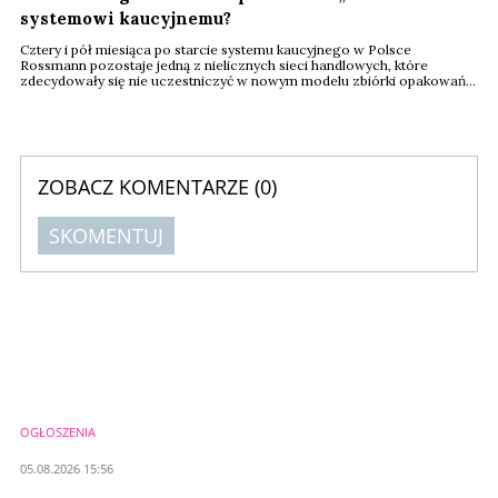
systemowi kaucyjnemu?
Cztery i pół miesiąca po starcie systemu kaucyjnego w Polsce
Rossmann pozostaje jedną z nielicznych sieci handlowych, które
zdecydowały się nie uczestniczyć w nowym modelu zbiórki opakowań.
Oznacza to całkowitą rezygnację ze sprzedaży napojów w
opakowaniach objętych kaucją, takich jak plastikowe butelki PET do 3 l,
puszki metalowe do 1 l czy butelki szklane wielorazowego użytku do 1,5
l. Zmiana strategii asortymentowej ...
ZOBACZ KOMENTARZE (
0
)
SKOMENTUJ
Komentarze (
0
)
Nie znaleziono komentarzy
Zostaw swoje komentarze
Imię (Wymagane)
OGŁOSZENIA
Anuluj
05.08.2026 15:56
Prześlij komentarz