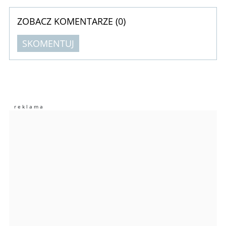
ZOBACZ KOMENTARZE (
0
)
SKOMENTUJ
Komentarze (
0
)
Nie znaleziono komentarzy
Zostaw swoje komentarze
Imię (Wymagane)
Anuluj
Prześlij komentarz