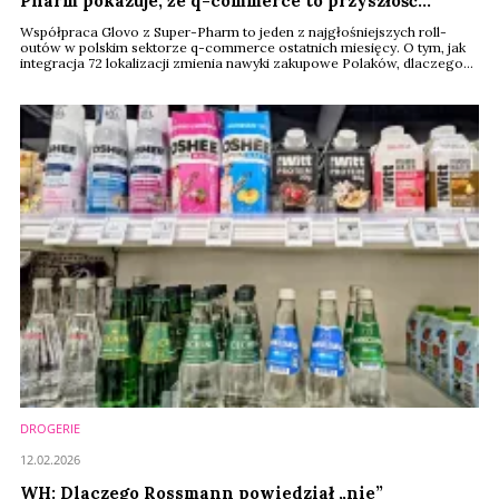
Pharm pokazuje, że q-commerce to przyszłość
sektora beauty
Współpraca Glovo z Super-Pharm to jeden z najgłośniejszych roll-
outów w polskim sektorze q-commerce ostatnich miesięcy. O tym, jak
integracja 72 lokalizacji zmienia nawyki zakupowe Polaków, dlaczego
kategoria beauty rośnie w aplikacji o 60 proc. rocznie i w jaki sposób
błyskawiczne dostawy domykają strategię omnichannel jednego z
liderów rynku drogerii rozmawiamy z Beatą Wronowską, Retail
Manager w Glovo Poland.
DROGERIE
12.02.2026
WH: Dlaczego Rossmann powiedział „nie”