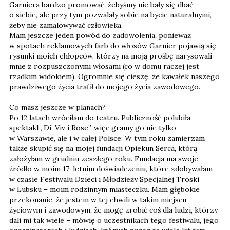
Garniera bardzo promować, żebyśmy nie bały się dbać
o siebie, ale przy tym pozwalały sobie na bycie naturalnymi,
żeby nie zamalowywać człowieka.
Mam jeszcze jeden powód do zadowolenia, ponieważ
w spotach reklamowych farb do włosów Garnier pojawią się
rysunki moich chłopców, którzy na moją prośbę narysowali
mnie z rozpuszczonymi włosami (co w domu raczej jest
rzadkim widokiem). Ogromnie się cieszę, że kawałek naszego
prawdziwego życia trafił do mojego życia zawodowego.
Co masz jeszcze w planach?
Po 12 latach wróciłam do teatru. Publiczność polubiła
spektakl „Di, Viv i Rose”, więc gramy go nie tylko
w Warszawie, ale i w całej Polsce. W tym roku zamierzam
także skupić się na mojej fundacji Opiekun Serca, którą
założyłam w grudniu zeszłego roku. Fundacja ma swoje
źródło w moim 17-letnim doświadczeniu, które zdobywałam
w czasie Festiwalu Dzieci i Młodzieży Specjalnej Troski
w Lubsku – moim rodzinnym miasteczku. Mam głębokie
przekonanie, że jestem w tej chwili w takim miejscu
życiowym i zawodowym, że mogę zrobić coś dla ludzi, którzy
dali mi tak wiele – mówię o uczestnikach tego festiwalu, jego