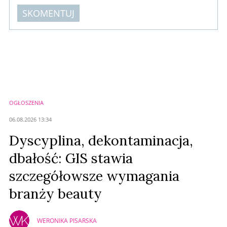
SKOMENTUJ
Komentarze (
0
)
Nie znaleziono komentarzy
Zostaw swoje komentarze
Imię (Wymagane)
OGŁOSZENIA
Anuluj
06.08.2026 13:34
Prześlij komentarz
Dyscyplina, dekontaminacja,
dbałość: GIS stawia
szczegółowsze wymagania
branży beauty
WERONIKA PISARSKA