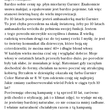
Bardzo sobie cenię np. płyn micelarny Garnier. Znakomicie
usuwa makijaż, a opakowanie jest bardzo pojemne, tak więc
stanowi świetną bazę do wielu improwizacji.
Po 10 latach ponownie jesteś ambasadorką marki Garnier.
To jest chyba precedens na skalę światową, żeby po 10 latach
ambasadorka wróciła do pełnienia swojej funkcji. Jestem
z tego powodu niezwykle szczęśliwa i dumna. Z wielką
radością weszłam drugi raz do tej samej rzeki. I myślę, że jest
to świetny komunikat dla dziewczyn, które boją się
czterdziestki, że można mieć 40+ i długie blond włosy.
W każdym wieku można czuć się i wyglądać dobrze. Moje
włosy w ostatnich latach przeszły bardzo dużo, po porodzie
były tak słabe, że musiałam je ściąć. Natomiast gdy zaczęłam
dochodzić do formy, chciałam na nowo poczuć się atrakcyjną
kobietą. Strzałem w dziesiątkę okazała się farba Garnier
Color Naturals nr 8. W tym odcieniu czuję się najlepiej.
Jakie zmiany zaobserwowałaś wśród Polek w ciągu tych 10
lat?
Porównując obecną kampanię z tą sprzed 10 lat, zarówno
jeśli chodzi o stylizację, jak i o klimat zdjęć, to wydaje mi się,
że jesteśmy bardziej naturalne, co nie oznacza mniej zadbane.
I właśnie naturalność chciałabym razem z tą kampanią