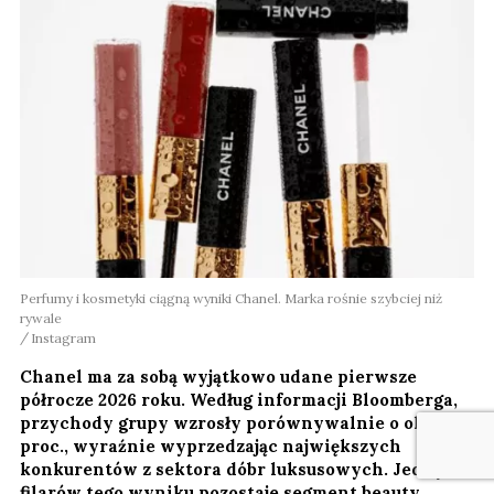
Perfumy i kosmetyki ciągną wyniki Chanel. Marka rośnie szybciej niż
rywale
Instagram
Chanel ma za sobą wyjątkowo udane pierwsze
półrocze 2026 roku. Według informacji Bloomberga,
przychody grupy wzrosły porównywalnie o około 16
proc., wyraźnie wyprzedzając największych
konkurentów z sektora dóbr luksusowych. Jednym z
filarów tego wyniku pozostaje segment beauty,