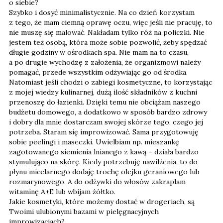
o siebie?
Szybko i dosyć minimalistycznie. Na co dzień korzystam
z tego, że mam ciemną oprawę oczu, więc jeśli nie pracuję, to
nie muszę się malować. Nakładam tylko róż na policzki. Nie
jestem też osobą, która może sobie pozwolić, żeby spędzać
długie godziny w ośrodkach spa. Nie mam na to czasu,
a po drugie wychodzę z założenia, że organizmowi należy
pomagać, przede wszystkim odżywiając go od środka.
Natomiast jeśli chodzi o zabiegi kosmetyczne, to korzystając
z mojej wiedzy kulinarnej, dużą ilość składników z kuchni
przenoszę do łazienki. Dzięki temu nie obciążam naszego
budżetu domowego, a dodatkowo w sposób bardzo zdrowy
i dobry dla mnie dostarczam swojej skórze tego, czego jej
potrzeba. Staram się improwizować. Sama przygotowuję
sobie peelingi i maseczki. Uwielbiam np. mieszankę
zagotowanego siemienia lnianego z kawą – działa bardzo
stymulująco na skórę. Kiedy potrzebuję nawilżenia, to do
płynu micelarnego dodaję trochę olejku geraniowego lub
rozmarynowego. A do odżywki do włosów zakraplam
witaminę A+E lub wbijam żółtko.
Jakie kosmetyki, które możemy dostać w drogeriach, są
Twoimi ulubionymi bazami w pielęgnacyjnych
improwizacjach?