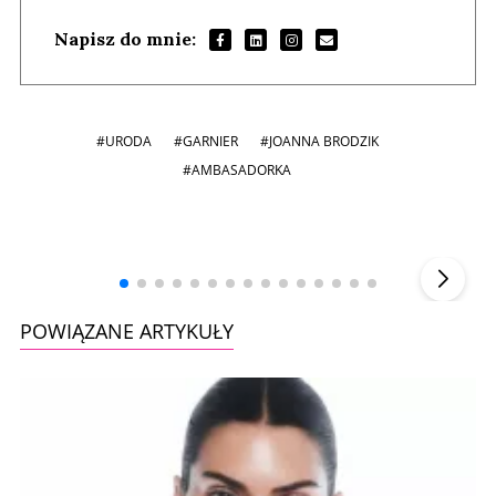
Napisz do mnie:
#URODA
#GARNIER
#JOANNA BRODZIK
#AMBASADORKA
Andrzej i Marta Sterniccy
Marta i
▶
POWIĄZANE ARTYKUŁY