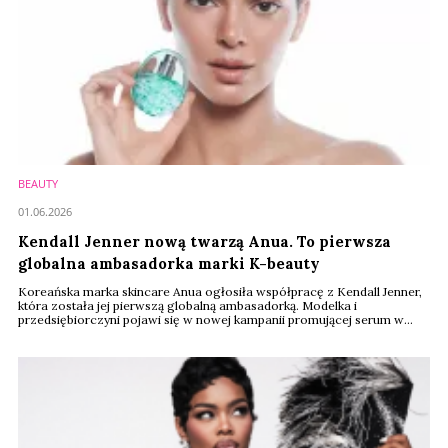
BEAUTY
01.06.2026
Kendall Jenner nową twarzą Anua. To pierwsza
globalna ambasadorka marki K-beauty
Koreańska marka skincare Anua ogłosiła współpracę z Kendall Jenner,
która została jej pierwszą globalną ambasadorką. Modelka i
przedsiębiorczyni pojawi się w nowej kampanii promującej serum w
mgiełce PDRN Collagen Glow Facial Serum Spray – produktu, który
wcześniej pokazywała już na swoich kanałach społecznościowych.