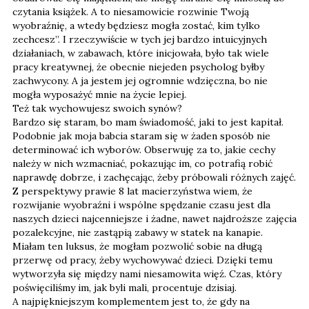
czytania książek. A to niesamowicie rozwinie Twoją
wyobraźnię, a wtedy będziesz mogła zostać, kim tylko
zechcesz”. I rzeczywiście w tych jej bardzo intuicyjnych
działaniach, w zabawach, które inicjowała, było tak wiele
pracy kreatywnej, że obecnie niejeden psycholog byłby
zachwycony. A ja jestem jej ogromnie wdzięczna, bo nie
mogła wyposażyć mnie na życie lepiej.
Też tak wychowujesz swoich synów?
Bardzo się staram, bo mam świadomość, jaki to jest kapitał.
Podobnie jak moja babcia staram się w żaden sposób nie
determinować ich wyborów. Obserwuję za to, jakie cechy
należy w nich wzmacniać, pokazując im, co potrafią robić
naprawdę dobrze, i zachęcając, żeby próbowali różnych zajęć.
Z perspektywy prawie 8 lat macierzyństwa wiem, że
rozwijanie wyobraźni i wspólne spędzanie czasu jest dla
naszych dzieci najcenniejsze i żadne, nawet najdroższe zajęcia
pozalekcyjne, nie zastąpią zabawy w statek na kanapie.
Miałam ten luksus, że mogłam pozwolić sobie na długą
przerwę od pracy, żeby wychowywać dzieci. Dzięki temu
wytworzyła się między nami niesamowita więź. Czas, który
poświęciliśmy im, jak byli mali, procentuje dzisiaj.
A najpiękniejszym komplementem jest to, że gdy na