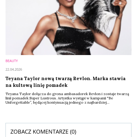
BEAUTY
22.04.2026
Teyana Taylor nową twarzą Revlon. Marka stawia
na kultową linię pomadek
Teyana Taylor dołącza do grona ambasadorek Revlon i zostaje twarzą
linii pomadek Super Lustrous. Artystka wystąpi w kampanii "Be
Unforgettable”, będącej kontynuacją jednego z najbardziej
rozpoznawalnych konceptów komunikacyjnych marki.
ZOBACZ KOMENTARZE (
0
)