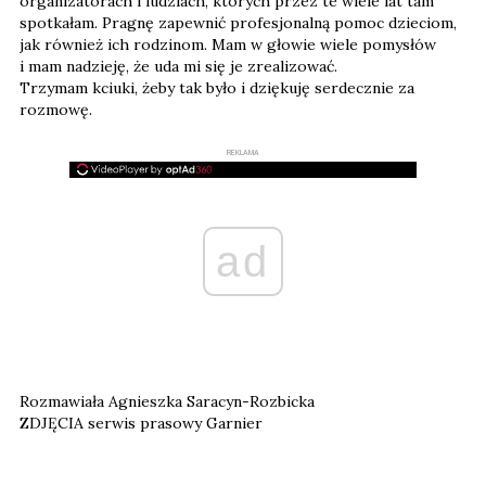
organizatorach i ludziach, których przez te wiele lat tam
spotkałam. Pragnę zapewnić profesjonalną pomoc dzieciom,
jak również ich rodzinom. Mam w głowie wiele pomysłów
i mam nadzieję, że uda mi się je zrealizować.
Trzymam kciuki, żeby tak było i dziękuję serdecznie za
rozmowę.
REKLAMA
ad
Rozmawiała Agnieszka Saracyn-Rozbicka
ZDJĘCIA serwis prasowy Garnier