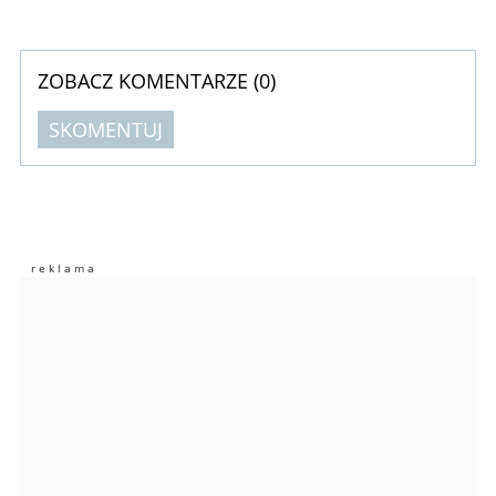
ZOBACZ KOMENTARZE (
0
)
SKOMENTUJ
Komentarze (
0
)
Nie znaleziono komentarzy
Zostaw swoje komentarze
Imię (Wymagane)
Anuluj
Prześlij komentarz