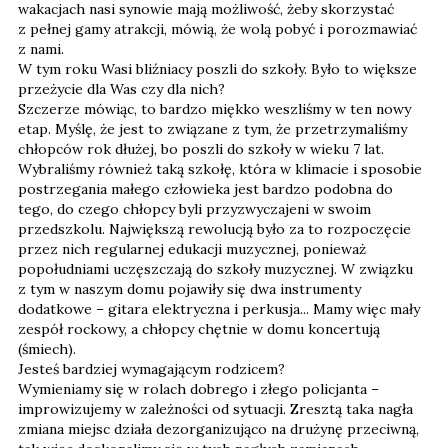
wakacjach nasi synowie mają możliwość, żeby skorzystać
z pełnej gamy atrakcji, mówią, że wolą pobyć i porozmawiać
z nami.
W tym roku Wasi bliźniacy poszli do szkoły. Było to większe
przeżycie dla Was czy dla nich?
Szczerze mówiąc, to bardzo miękko weszliśmy w ten nowy
etap. Myślę, że jest to związane z tym, że przetrzymaliśmy
chłopców rok dłużej, bo poszli do szkoły w wieku 7 lat.
Wybraliśmy również taką szkołę, która w klimacie i sposobie
postrzegania małego człowieka jest bardzo podobna do
tego, do czego chłopcy byli przyzwyczajeni w swoim
przedszkolu. Największą rewolucją było za to rozpoczęcie
przez nich regularnej edukacji muzycznej, ponieważ
popołudniami uczęszczają do szkoły muzycznej. W związku
z tym w naszym domu pojawiły się dwa instrumenty
dodatkowe – gitara elektryczna i perkusja... Mamy więc mały
zespół rockowy, a chłopcy chętnie w domu koncertują
(śmiech).
Jesteś bardziej wymagającym rodzicem?
Wymieniamy się w rolach dobrego i złego policjanta –
improwizujemy w zależności od sytuacji. Zresztą taka nagła
zmiana miejsc działa dezorganizująco na drużynę przeciwną,