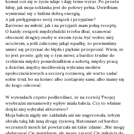
komuś coś się w życiu udaje i daję temu wyraz. Po prostu
lubię, jak moja szklanka jest do połowy pełna. Uwielbiam
wymieniać się z ludźmi dobrą energią.
A jak pielęgnujesz swój związek i przyjaźnie?
Zarówno na miłość, jak i na przyjaźń mam jedną receptę.
O każdy związek międzyludzki trzeba dbać, szanować
obecność drugiej osoby w swoim życiu, być wobec niej
uczciwym, a jeśli zaliczymy jakąś wpadkę, to powinniśmy
umieć się przyznać do błędu i pięknie przeprosić. Wiem, że
to jest proste, gdy się o tym mówi, a bardzo trudne do
zrobienia między poniedziałkiem a sobotą, między pracą
a dziećmi, między możliwością wybrania mediów
społecznościowych a szczerą rozmową, ale warto zadać
sobie trud, bo na koniec albo zostajemy sami, albo mamy się
do kogo odezwać.
W wywiadach często podkreślasz, że na rozwój Twojej
wyobraźni niesamowity wpływ miała babcia. Czy to właśnie
dzięki niej wybrałaś aktorstwo?
Moja babcia nigdy nie zakładała ani nie sugerowała, żebym
obrała taką lub inną drogę życiową. Natomiast od bardzo
wczesnych moich lat powtarzała mi takie zdanie: „Nie mogę
obdarować Cię majątkiem, ale mogę zarazić Cię miłością do