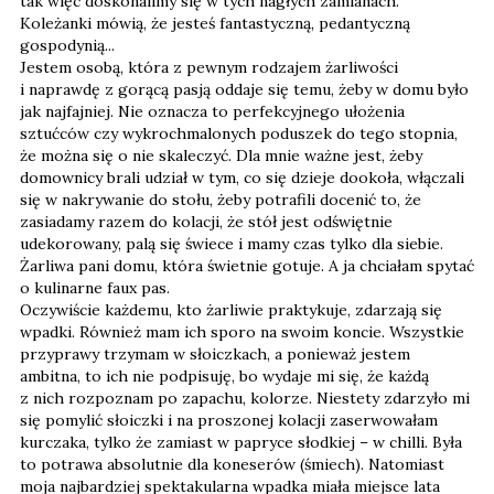
tak więc doskonalimy się w tych nagłych zamianach.
Koleżanki mówią, że jesteś fantastyczną, pedantyczną
gospodynią...
Jestem osobą, która z pewnym rodzajem żarliwości
i naprawdę z gorącą pasją oddaje się temu, żeby w domu było
jak najfajniej. Nie oznacza to perfekcyjnego ułożenia
sztućców czy wykrochmalonych poduszek do tego stopnia,
że można się o nie skaleczyć. Dla mnie ważne jest, żeby
domownicy brali udział w tym, co się dzieje dookoła, włączali
się w nakrywanie do stołu, żeby potrafili docenić to, że
zasiadamy razem do kolacji, że stół jest odświętnie
udekorowany, palą się świece i mamy czas tylko dla siebie.
Żarliwa pani domu, która świetnie gotuje. A ja chciałam spytać
o kulinarne faux pas.
Oczywiście każdemu, kto żarliwie praktykuje, zdarzają się
wpadki. Również mam ich sporo na swoim koncie. Wszystkie
przyprawy trzymam w słoiczkach, a ponieważ jestem
ambitna, to ich nie podpisuję, bo wydaje mi się, że każdą
z nich rozpoznam po zapachu, kolorze. Niestety zdarzyło mi
się pomylić słoiczki i na proszonej kolacji zaserwowałam
kurczaka, tylko że zamiast w papryce słodkiej – w chilli. Była
to potrawa absolutnie dla koneserów (śmiech). Natomiast
moja najbardziej spektakularna wpadka miała miejsce lata