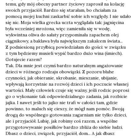
temu, gdy mój obecny partner życiowy zaprosił na kolację
swoich przyjaciół. Bardzo się starałam, bo chciałam za
pomocą mojej kuchni zaskarbić sobie ich względy. I nie udało
się nic. Moja wielka grecka uczta wyglądała tak: jagnięcina
była wcześniej mrożona, więc zamieniła się w wodę,
wykwintna oliwa do sałaty przypominała zapachem olej
ciągnikowy, a baklawa była największym zakalcem świata...
Z podniesioną przyłbicą powiedziałam do gości: w związku
z tym będziemy musieli wypić bardzo dużo wina (śmiech).
Gotujecie razem?
Tak. Dla mnie jest czymś bardzo naturalnym angażowanie
dzieci w różnego rodzaju obowiązki. Z pozoru błahe
czynności, jak obieranie, skrobanie, mieszanie, ubijanie,
wpływają korzystnie na rozwój dzieci i ich poczucie własnej
wartości. Mały człowiek czuje się ważny, jeśli rodzic poprosi
go o wykonanie tak odpowiedzialnego zadania, jak rozbicie
jajka. I nawet jeśli to jajko nie trafi w całości tam, gdzie
powinno, to maluch się cieszy, że mógł nam pomóc. Swoją
drogą do wspólnego gotowania zagarniam nie tylko dzieci,
ale i przyjaciół. Lubię, jak robimy coś razem, a wspólne
przygotowywanie posiłków bardzo zbliża do siebie ludzi.
Dbasz o dzieci, związek, przyjaciół, dom... A jak dbasz