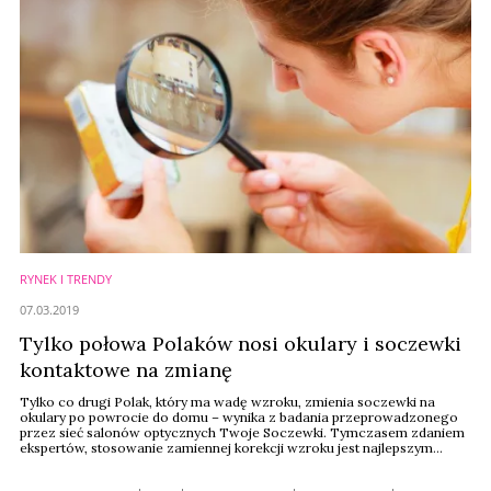
RYNEK I TRENDY
07.03.2019
Tylko połowa Polaków nosi okulary i soczewki
kontaktowe na zmianę
Tylko co drugi Polak, który ma wadę wzroku, zmienia soczewki na
okulary po powrocie do domu – wynika z badania przeprowadzonego
przez sieć salonów optycznych Twoje Soczewki. Tymczasem zdaniem
ekspertów, stosowanie zamiennej korekcji wzroku jest najlepszym
rozwiązaniem w walce z niewyraźnym widzeniem.