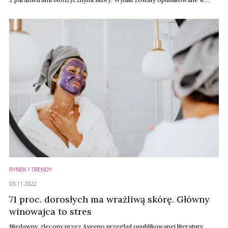
International Journal of Cosmetic Science.
RYNEK I TRENDY
03.11.2022
71 proc. dorosłych ma wrażliwą skórę. Główny
winowajca to stres
Niedawny, zlecony przez Aveeno przegląd opublikowanej literatury