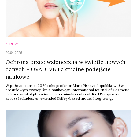
ZDROWIE
29.04.2026
Ochrona przeciwsłoneczna w świetle nowych
danych – UVA, UVB i aktualne podejście
naukowe
W połowie marca 2026 roku profesor Marc Pissavini opublikował w
prestiżowym czasopiśmie naukowym International Journal of Cosmetic
Science artykuł pt. Rational determination of real-life UV exposure
across latitudes: An extended Diffey-based model integrating
behavioural factors. W swojej publikacji przedstawił otrzymane wyniki
badań, w których zaproponował naukowe ramy umożliwiające lepsze
zrozumienie, w jaki sposób rzeczywista ...