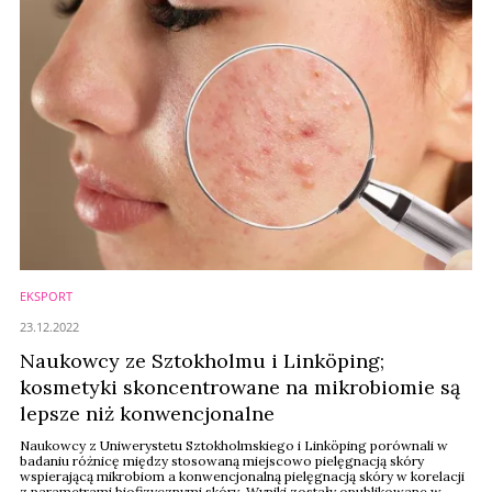
EKSPORT
23.12.2022
Naukowcy ze Sztokholmu i Linköping;
kosmetyki skoncentrowane na mikrobiomie są
lepsze niż konwencjonalne
Naukowcy z Uniwerystetu Sztokholmskiego i Linköping porównali w
badaniu różnicę między stosowaną miejscowo pielęgnacją skóry
wspierającą mikrobiom a konwencjonalną pielęgnacją skóry w korelacji
z parametrami biofizycznymi skóry. Wyniki zostały opublikowane w