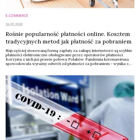
E-COMMERCE
26.05.2020
Rośnie popularność płatności online. Kosztem
tradycyjnych metod jak płatność za pobraniem
Najczęściej stosowaną formą zapłaty za zakupy internetowe są szybkie
płatności elektroniczne obsługiwane przez operatorów płatności.
Korzysta z nich już prawie połowa Polaków. Pandemia koronawirusa
spowodowała wyraźny odwrót od płatności za pobraniem - wynika z
najnowszego badania Blue Media “Jak kupujemy w internecie”,
zrealizowanego na początku maja, w czasie trwania epidemii.