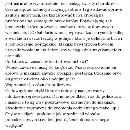
jest naturalne wykończenie oka, nadają twarzy charakteru.
Cieszę się, że kobiety zaczynają sobie z tego zdawać sprawę,
szukają informacji, jak kształtować brwi, chodzą na
profesjonalne zabiegi do brow barów. Pojawiają się też
kosmetyki, które pozwalają zadbać o brwi w domowych
warunkach. L’Oréal Paris wiosną wprowadza na rynek kredkę
z woskiem i szczoteczką w jednym, która je delikatnie barwi,
a jednocześnie porządkuje. Makijaż brwi trzeba bowiem
utrwalić woskiem lub żelem, aby w ciągu dnia uzyskany efekt
nie znikł.
Podstawowa zasada w kształtowaniu brwi?
Włoski zawsze muszą iść ku górze. Wszystko, co idzie ku
dołowi w makijażu zawsze obciąża i postarza. Czesanie brwi
ku górze otwiera oko i odejmuje lat.
Wspomniałaś o różu do policzków.
Cudowny kosmetyk! Dobrze dobrany nadaje twarzy
młodzieńczej świeżości. Dla mnie podkład, róż do policzków
i maskara to są trzy podstawowe kosmetyki do makijażu.
Absolutnie wystarczą do zrobienia codziennego make-upu.
Czy w makijażu, podobnie jak w stylizacji włosów,
ponadczasowym trendem jest dążenie do naturalnego
wyglądu?