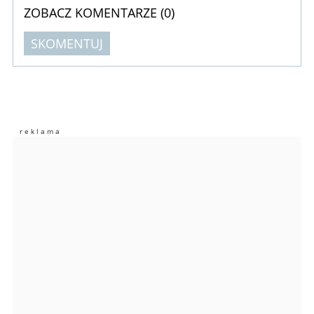
ZOBACZ KOMENTARZE (
0
)
SKOMENTUJ
Komentarze (
0
)
Nie znaleziono komentarzy
Zostaw swoje komentarze
Imię (Wymagane)
Anuluj
Prześlij komentarz