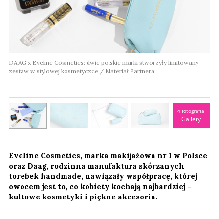
DAAG x Eveline Cosmetics: dwie polskie marki stworzyły limitowany
zestaw w stylowej kosmetyczce / Materiał Partnera
4 fotografia
Gallery
Eveline Cosmetics, marka makijażowa nr 1 w Polsce
oraz Daag, rodzinna manufaktura skórzanych
torebek handmade, nawiązały współpracę, której
owocem jest to, co kobiety kochają najbardziej -
kultowe kosmetyki i piękne akcesoria.