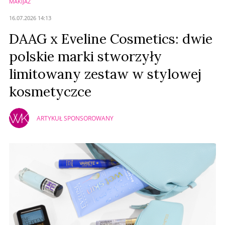
MAKIJAŻ
Anuluj
16.07.2026 14:13
Prześlij komentarz
DAAG x Eveline Cosmetics: dwie
polskie marki stworzyły
limitowany zestaw w stylowej
kosmetyczce
ARTYKUŁ SPONSOROWANY