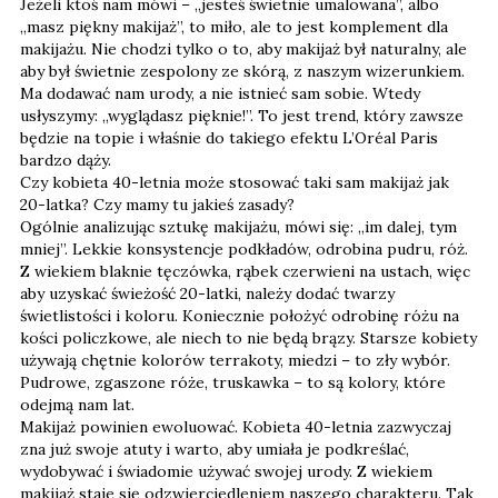
Jeżeli ktoś nam mówi – „jesteś świetnie umalowana”, albo
„masz piękny makijaż”, to miło, ale to jest komplement dla
makijażu. Nie chodzi tylko o to, aby makijaż był naturalny, ale
aby był świetnie zespolony ze skórą, z naszym wizerunkiem.
Ma dodawać nam urody, a nie istnieć sam sobie. Wtedy
usłyszymy: „wyglądasz pięknie!”. To jest trend, który zawsze
będzie na topie i właśnie do takiego efektu L’Oréal Paris
bardzo dąży.
Czy kobieta 40-letnia może stosować taki sam makijaż jak
20-latka? Czy mamy tu jakieś zasady?
Ogólnie analizując sztukę makijażu, mówi się: „im dalej, tym
mniej”. Lekkie konsystencje podkładów, odrobina pudru, róż.
Z wiekiem blaknie tęczówka, rąbek czerwieni na ustach, więc
aby uzyskać świeżość 20-latki, należy dodać twarzy
świetlistości i koloru. Koniecznie położyć odrobinę różu na
kości policzkowe, ale niech to nie będą brązy. Starsze kobiety
używają chętnie kolorów terrakoty, miedzi – to zły wybór.
Pudrowe, zgaszone róże, truskawka – to są kolory, które
odejmą nam lat.
Makijaż powinien ewoluować. Kobieta 40-letnia zazwyczaj
zna już swoje atuty i warto, aby umiała je podkreślać,
wydobywać i świadomie używać swojej urody. Z wiekiem
makijaż staje się odzwierciedleniem naszego charakteru. Tak