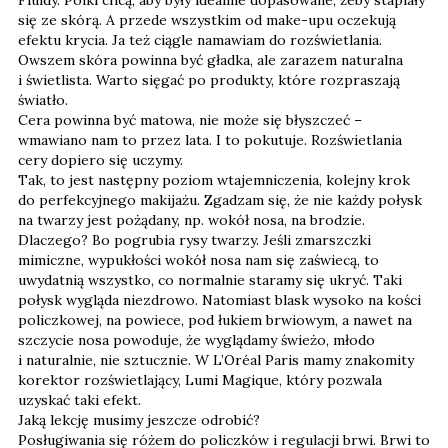
Fluidy. Polki chcą, aby były idealnie dopasowane, żeby stapiały
się ze skórą. A przede wszystkim od make-upu oczekują
efektu krycia. Ja też ciągle namawiam do rozświetlania.
Owszem skóra powinna być gładka, ale zarazem naturalna
i świetlista. Warto sięgać po produkty, które rozpraszają
światło.
Cera powinna być matowa, nie może się błyszczeć –
wmawiano nam to przez lata. I to pokutuje. Rozświetlania
cery dopiero się uczymy.
Tak, to jest następny poziom wtajemniczenia, kolejny krok
do perfekcyjnego makijażu. Zgadzam się, że nie każdy połysk
na twarzy jest pożądany, np. wokół nosa, na brodzie.
Dlaczego? Bo pogrubia rysy twarzy. Jeśli zmarszczki
mimiczne, wypukłości wokół nosa nam się zaświecą, to
uwydatnią wszystko, co normalnie staramy się ukryć. Taki
połysk wygląda niezdrowo. Natomiast blask wysoko na kości
policzkowej, na powiece, pod łukiem brwiowym, a nawet na
szczycie nosa powoduje, że wyglądamy świeżo, młodo
i naturalnie, nie sztucznie. W L’Oréal Paris mamy znakomity
korektor rozświetlający, Lumi Magique, który pozwala
uzyskać taki efekt.
Jaką lekcję musimy jeszcze odrobić?
Posługiwania się różem do policzków i regulacji brwi. Brwi to