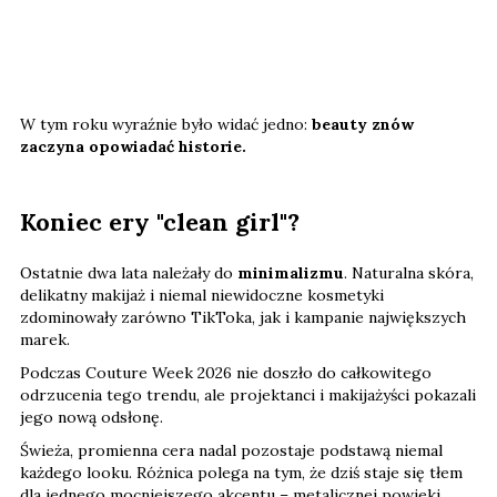
W tym roku wyraźnie było widać jedno:
beauty znów
zaczyna opowiadać historie.
Koniec ery "clean girl"?
Ostatnie dwa lata należały do
minimalizmu
. Naturalna skóra,
delikatny makijaż i niemal niewidoczne kosmetyki
zdominowały zarówno TikToka, jak i kampanie największych
marek.
Podczas Couture Week 2026 nie doszło do całkowitego
odrzucenia tego trendu, ale projektanci i makijażyści pokazali
jego nową odsłonę.
Świeża, promienna cera nadal pozostaje podstawą niemal
każdego looku. Różnica polega na tym, że dziś staje się tłem
dla jednego mocniejszego akcentu – metalicznej powieki,