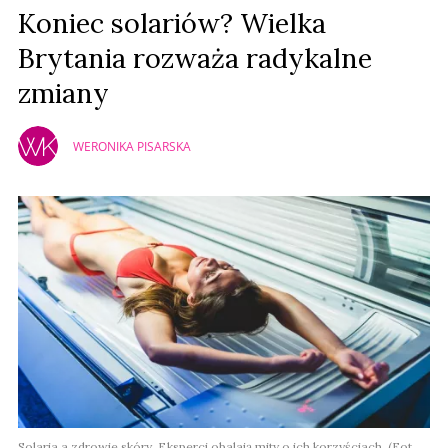
Prześlij komentarz
Koniec solariów? Wielka
Brytania rozważa radykalne
zmiany
WERONIKA PISARSKA
Solaria a zdrowie skóry. Eksperci obalają mity o ich korzyściach. (Fot.