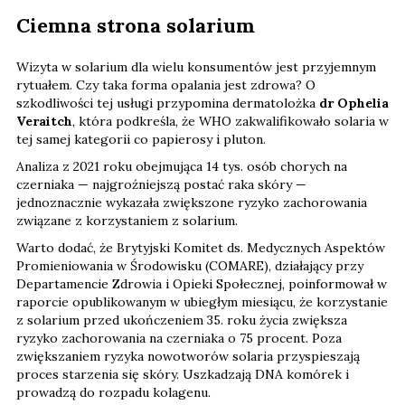
Ciemna strona solarium
Wizyta w solarium dla wielu konsumentów jest przyjemnym
rytuałem. Czy taka forma opalania jest zdrowa? O
szkodliwości tej usługi przypomina dermatolożka
dr Ophelia
Veraitch
, która podkreśla, że WHO zakwalifikowało solaria w
tej samej kategorii co papierosy i pluton.
Analiza z 2021 roku obejmująca 14 tys. osób chorych na
czerniaka — najgroźniejszą postać raka skóry —
jednoznacznie wykazała zwiększone ryzyko zachorowania
związane z korzystaniem z solarium.
Warto dodać, że Brytyjski Komitet ds. Medycznych Aspektów
Promieniowania w Środowisku (COMARE), działający przy
Departamencie Zdrowia i Opieki Społecznej, poinformował w
raporcie opublikowanym w ubiegłym miesiącu, że korzystanie
z solarium przed ukończeniem 35. roku życia zwiększa
ryzyko zachorowania na czerniaka o 75 procent. Poza
zwiększaniem ryzyka nowotworów solaria przyspieszają
proces starzenia się skóry. Uszkadzają DNA komórek i
prowadzą do rozpadu kolagenu.