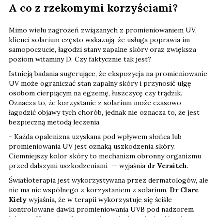
A co z rzekomymi korzyściami?
Mimo wielu zagrożeń związanych z promieniowaniem UV,
klienci solarium często wskazują, że usługa poprawia im
samopoczucie, łagodzi stany zapalne skóry oraz zwiększa
poziom witaminy D. Czy faktycznie tak jest?
Istnieją badania sugerujące, że ekspozycja na promieniowanie
UV może ograniczać stan zapalny skóry i przynosić ulgę
osobom cierpiącym na egzemę, łuszczycę czy trądzik.
Oznacza to, że korzystanie z solarium może czasowo
łagodzić objawy tych chorób, jednak nie oznacza to, że jest
bezpieczną metodą leczenia.
- Każda opalenizna uzyskana pod wpływem słońca lub
promieniowania UV jest oznaką uszkodzenia skóry.
Ciemniejszy kolor skóry to mechanizm obronny organizmu
przed dalszymi uszkodzeniami — wyjaśnia
dr Veraitch
.
Światłoterapia jest wykorzystywana przez dermatologów, ale
nie ma nic wspólnego z korzystaniem z solarium.
Dr Clare
Kiely
wyjaśnia, że w terapii wykorzystuje się ściśle
kontrolowane dawki promieniowania UVB pod nadzorem