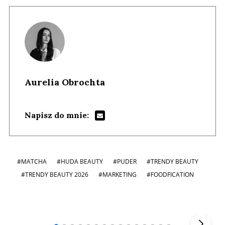
Aurelia Obrochta
Napisz do mnie:
#MATCHA
#HUDA BEAUTY
#PUDER
#TRENDY BEAUTY
#TRENDY BEAUTY 2026
#MARKETING
#FOODFICATION
Andrzej i Marta Sterniccy
Marta i
▶