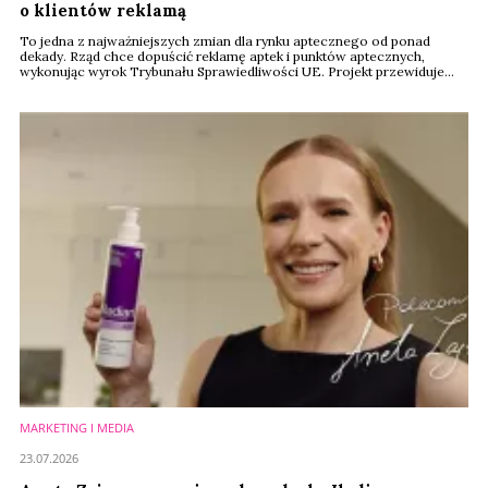
o klientów reklamą
To jedna z najważniejszych zmian dla rynku aptecznego od ponad
dekady. Rząd chce dopuścić reklamę aptek i punktów aptecznych,
wykonując wyrok Trybunału Sprawiedliwości UE. Projekt przewiduje
jednak liczne ograniczenia dotyczące promocji, treści reklam i
wykorzystywania wizerunku.
MARKETING I MEDIA
23.07.2026