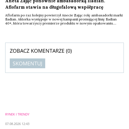
Aneta Zając ponownie ambasadorką Iladian.
Aflofarm stawia na długofalową współpracę
Aflofarm po raz kolejny powierzył Anecie Zając rolę ambasadorki marki
Iladian. Aktorka występuje w nowej kampanii promującej linię Iladian
40+, która towarzyszy premierze produktu w nowym opakowaniu.
Decyzja o kontynuacji współpracy wpisuje się w coraz wyraźniejszy
trend odchodzenia od krótkotrwałych kampanii z udziałem celebrytów
na rzecz długoterminowych partnerstw.
ZOBACZ KOMENTARZE (
0
)
SKOMENTUJ
Komentarze (
0
)
Nie znaleziono komentarzy
Zostaw swoje komentarze
Imię (Wymagane)
RYNEK I TRENDY
Anuluj
07.08.2026 12:43