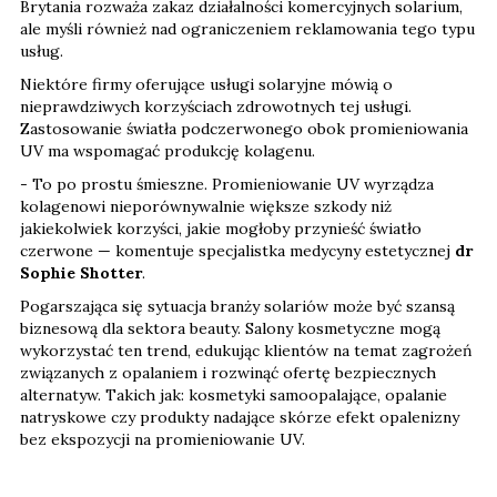
Brytania rozważa zakaz działalności komercyjnych solarium,
ale myśli również nad ograniczeniem reklamowania tego typu
usług.
Niektóre firmy oferujące usługi solaryjne mówią o
nieprawdziwych korzyściach zdrowotnych tej usługi.
Zastosowanie światła podczerwonego obok promieniowania
UV ma wspomagać produkcję kolagenu.
- To po prostu śmieszne. Promieniowanie UV wyrządza
kolagenowi nieporównywalnie większe szkody niż
jakiekolwiek korzyści, jakie mogłoby przynieść światło
czerwone — komentuje specjalistka medycyny estetycznej
dr
Sophie Shotter
.
Pogarszająca się sytuacja branży solariów może być szansą
biznesową dla sektora beauty. Salony kosmetyczne mogą
wykorzystać ten trend, edukując klientów na temat zagrożeń
związanych z opalaniem i rozwinąć ofertę bezpiecznych
alternatyw. Takich jak: kosmetyki samoopalające, opalanie
natryskowe czy produkty nadające skórze efekt opalenizny
bez ekspozycji na promieniowanie UV.