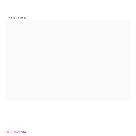
Nie znaleziono komentarzy
Zostaw swoje komentarze
Imię (Wymagane)
Anuluj
Prześlij komentarz
OGŁOSZENIA