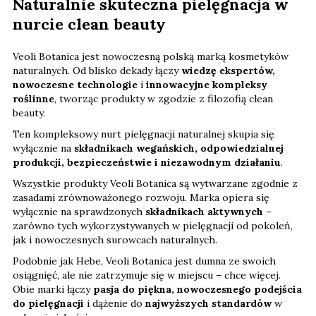
Naturalnie skuteczna pielęgnacja w
nurcie clean beauty
Veoli Botanica jest nowoczesną polską marką kosmetyków
naturalnych. Od blisko dekady łączy
wiedzę ekspertów,
nowoczesne technologie
i
innowacyjne kompleksy
roślinne
, tworząc produkty w zgodzie z filozofią clean
beauty.
Ten kompleksowy nurt pielęgnacji naturalnej skupia się
wyłącznie na
składnikach wegańskich, odpowiedzialnej
produkcji, bezpieczeństwie i niezawodnym działaniu
.
Wszystkie produkty Veoli Botanica są wytwarzane zgodnie z
zasadami zrównoważonego rozwoju. Marka opiera się
wyłącznie na sprawdzonych
składnikach aktywnych
–
zarówno tych wykorzystywanych w pielęgnacji od pokoleń,
jak i nowoczesnych surowcach naturalnych.
Podobnie jak Hebe, Veoli Botanica jest dumna ze swoich
osiągnięć, ale nie zatrzymuje się w miejscu – chce więcej.
Obie marki łączy
pasja do piękna, nowoczesnego podejścia
do pielęgnacji
i dążenie do
najwyższych standardów
w