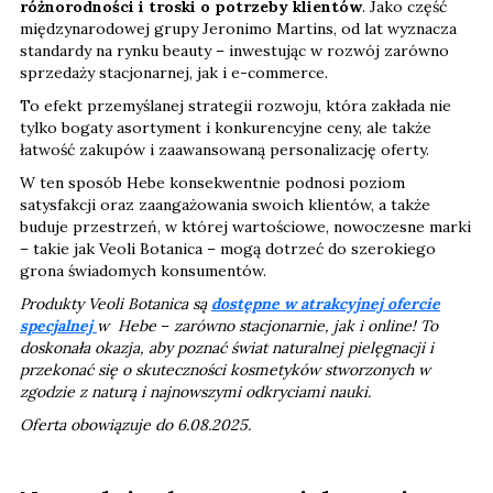
różnorodności i troski o potrzeby klientów
. Jako część
międzynarodowej grupy Jeronimo Martins, od lat wyznacza
standardy na rynku beauty – inwestując w rozwój zarówno
sprzedaży stacjonarnej, jak i e-commerce.
To efekt przemyślanej strategii rozwoju, która zakłada nie
tylko bogaty asortyment i konkurencyjne ceny, ale także
łatwość zakupów i zaawansowaną personalizację oferty.
W ten sposób Hebe konsekwentnie podnosi poziom
satysfakcji oraz zaangażowania swoich klientów, a także
buduje przestrzeń, w której wartościowe, nowoczesne marki
– takie jak Veoli Botanica – mogą dotrzeć do szerokiego
grona świadomych konsumentów.
Produkty Veoli Botanica są
dostępne w atrakcyjnej ofercie
specjalnej
w Hebe
–
zarówno stacjonarnie, jak i online! To
doskonała okazja, aby poznać świat naturalnej pielęgnacji i
przekonać się o skuteczności kosmetyków stworzonych w
zgodzie z naturą i najnowszymi odkryciami nauki.
Oferta obowiązuje do 6.08.2025.