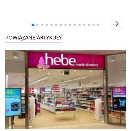
Andrzej i Marta Sterniccy
Marta i
▶
POWIĄZANE ARTYKUŁY