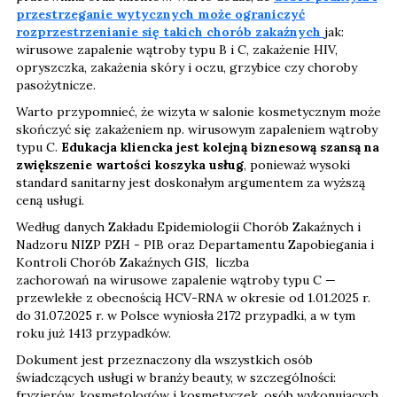
przestrzeganie wytycznych może ograniczyć
rozprzestrzenianie się takich chorób zakaźnych
jak:
wirusowe zapalenie wątroby typu B i C, zakażenie HIV,
opryszczka, zakażenia skóry i oczu, grzybice czy choroby
pasożytnicze.
Warto przypomnieć, że wizyta w salonie kosmetycznym może
skończyć się zakażeniem np. wirusowym zapaleniem wątroby
typu C.
Edukacja kliencka jest kolejną biznesową szansą na
zwiększenie wartości koszyka usług
, ponieważ wysoki
standard sanitarny jest doskonałym argumentem za wyższą
ceną usługi.
Według danych Zakładu Epidemiologii Chorób Zakaźnych i
Nadzoru NIZP PZH - PIB oraz Departamentu Zapobiegania i
Kontroli Chorób Zakaźnych GIS, liczba
zachorowań na wirusowe zapalenie wątroby typu C —
przewlekłe z obecnością HCV-RNA w okresie od 1.01.2025 r.
do 31.07.2025 r. w Polsce wyniosła 2172 przypadki, a w tym
roku już 1413 przypadków.
Dokument jest przeznaczony dla wszystkich osób
świadczących usługi w branży beauty, w szczególności:
fryzjerów, kosmetologów i kosmetyczek, osób wykonujących