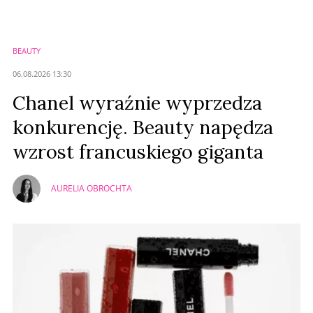
Zostaw swoje komentarze
Imię (Wymagane)
BEAUTY
Anuluj
06.08.2026 13:30
Prześlij komentarz
Chanel wyraźnie wyprzedza
konkurencję. Beauty napędza
wzrost francuskiego giganta
AURELIA OBROCHTA