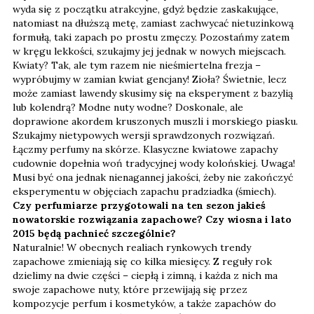
wyda się z początku atrakcyjne, gdyż będzie zaskakujące,
natomiast na dłuższą metę, zamiast zachwycać nietuzinkową
formułą, taki zapach po prostu zmęczy. Pozostańmy zatem
w kręgu lekkości, szukajmy jej jednak w nowych miejscach.
Kwiaty? Tak, ale tym razem nie nieśmiertelna frezja –
wypróbujmy w zamian kwiat gencjany! Zioła? Świetnie, lecz
może zamiast lawendy skusimy się na eksperyment z bazylią
lub kolendrą? Modne nuty wodne? Doskonale, ale
doprawione akordem kruszonych muszli i morskiego piasku.
Szukajmy nietypowych wersji sprawdzonych rozwiązań.
Łączmy perfumy na skórze. Klasyczne kwiatowe zapachy
cudownie dopełnia woń tradycyjnej wody kolońskiej. Uwaga!
Musi być ona jednak nienagannej jakości, żeby nie zakończyć
eksperymentu w objęciach zapachu pradziadka (śmiech).
Czy perfumiarze przygotowali na ten sezon jakieś
nowatorskie rozwiązania zapachowe? Czy wiosna i lato
2015 będą pachnieć szczególnie?
Naturalnie! W obecnych realiach rynkowych trendy
zapachowe zmieniają się co kilka miesięcy. Z reguły rok
dzielimy na dwie części – ciepłą i zimną, i każda z nich ma
swoje zapachowe nuty, które przewijają się przez
kompozycje perfum i kosmetyków, a także zapachów do