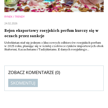
RYNEK I TRENDY
24.02.2026
Rejon eksportowy rosyjskich perfum kurczy się w
oczach przez sankcje
Uzbekistan stał się jednym z kluczowych odbiorców rosyjskich perfum
w 2025 roku, plasując się w ścisłej czołówce rynków importowych obok
Białorusi, Kazachstanu i Tadżykistanu. Z danych rosyjskiego
Ministerstwa Przemysłu i Handlu wynika, że kraj ten odpowiadał za 26,4
proc. całkowitego eksportu perfum z Rosji w analizowanym okresie.
ZOBACZ KOMENTARZE (
0
)
SKOMENTUJ
Komentarze (
0
)
Nie znaleziono komentarzy