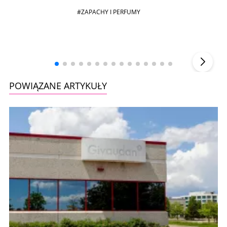
#ZAPACHY I PERFUMY
Andrzej i Marta Sterniccy
Marta i
▶
POWIĄZANE ARTYKUŁY