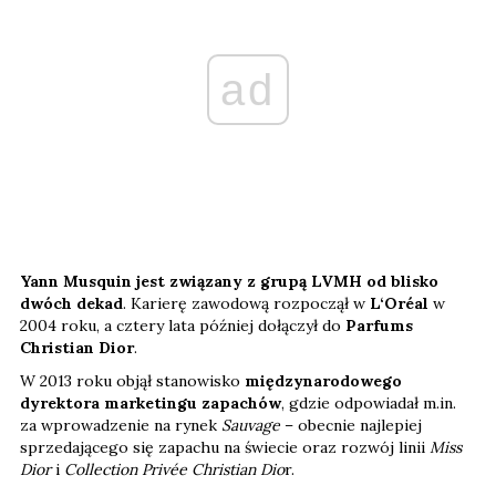
ad
Yann Musquin jest związany z grupą LVMH od blisko
dwóch dekad
. Karierę zawodową rozpoczął w
L‘Oréal
w
2004 roku, a cztery lata później dołączył do
Parfums
Christian Dior
.
W 2013 roku objął stanowisko
międzynarodowego
dyrektora marketingu zapachów
, gdzie odpowiadał m.in.
za wprowadzenie na rynek
Sauvage
– obecnie najlepiej
sprzedającego się zapachu na świecie oraz rozwój linii
Miss
Dior
i
Collection Privée Christian Dio
r.