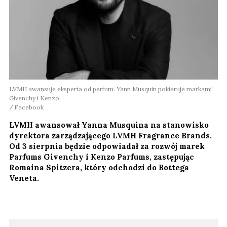
LVMH awansuje eksperta od perfum. Yann Musquin pokieruje markami
Givenchy i Kenzo
Facebook
LVMH awansował Yanna Musquina na stanowisko
dyrektora zarządzającego LVMH Fragrance Brands.
Od 3 sierpnia będzie odpowiadał za rozwój marek
Parfums Givenchy i Kenzo Parfums, zastępując
Romaina Spitzera, który odchodzi do Bottega
Veneta.