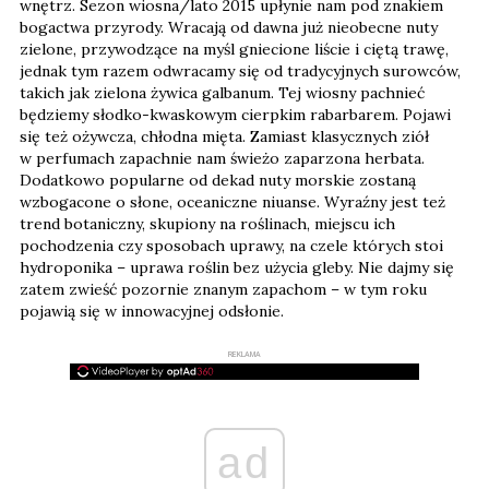
wnętrz. Sezon wiosna/lato 2015 upłynie nam pod znakiem
bogactwa przyrody. Wracają od dawna już nieobecne nuty
zielone, przywodzące na myśl gniecione liście i ciętą trawę,
jednak tym razem odwracamy się od tradycyjnych surowców,
takich jak zielona żywica galbanum. Tej wiosny pachnieć
będziemy słodko-kwaskowym cierpkim rabarbarem. Pojawi
się też ożywcza, chłodna mięta. Zamiast klasycznych ziół
w perfumach zapachnie nam świeżo zaparzona herbata.
Dodatkowo popularne od dekad nuty morskie zostaną
wzbogacone o słone, oceaniczne niuanse. Wyraźny jest też
trend botaniczny, skupiony na roślinach, miejscu ich
pochodzenia czy sposobach uprawy, na czele których stoi
hydroponika – uprawa roślin bez użycia gleby. Nie dajmy się
zatem zwieść pozornie znanym zapachom – w tym roku
pojawią się w innowacyjnej odsłonie.
REKLAMA
ad