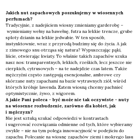
Jakich nut zapachowych poszukujemy w wiosennych
perfumach?
Tradycyjnie, z nadejściem wiosny zmieniamy garderobę –
wymieniamy wełny na bawełnę, futra na lekkie trencze, grube
sploty dzianin na lekkie jedwabie. W ten sposób,
instynktownie, wraz z przyrodą budzimy się do życia. A jak
z zimowego snu otrząsa się natura? Wypuszczając pąki,
liście, otwierając kwiaty. To właśnie takich zapachów szuka
nasz nos: transparentnych, lekkich, rześkich, lecz jeszcze nie
cierpkich, cytrusowych – na te nadejdzie czas latem. Także
mężczyźni często zastępują esencjonalne, ambrowe czy
skórzane nuty zapachami na bazie wytrawnych ziół, wśród
których króluje lawenda. Zatem wiosną chcemy pachnieć
optymistycznie, żywo, z wigorem.
A jakie Pani poleca – być może nie tak oczywiste – nuty
na wiosenne rozbudzenie, zarówno dla kobiet, jak
i mężczyzn?
Nie jest sztuką szukać odpowiedzi w kontrastach
i sugerować rozwiązania odmienne od tych, które wybieramy
zwykle – nie na tym polega innowacyjność w podejściu do
zapachu. Polecanie na wiosnę zapachów ziemi i mokrego lasu