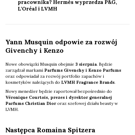
pracownika? Hermès wyprzedza P&G,
L‘Oréal i LVMH
Yann Musquin odpowie za rozwój
Givenchy i Kenzo
Nowe obowiązki Musquin obejmie
3 sierpnia
. Będzie
zarządzał markami
Parfums Givenchy i Kenzo Parfums
oraz odpowiadał za rozwój portfolio zapachów i
kosmetyków należących do
LVMH Fragrance Brands
.
Nowy menedżer będzie raportował bezpośrednio do
Véronique Courtois, prezes i dyrektor generalnej
Parfums Christian Dior
oraz szefowej działu beauty w
LVMH.
Następca Romaina Spitzera