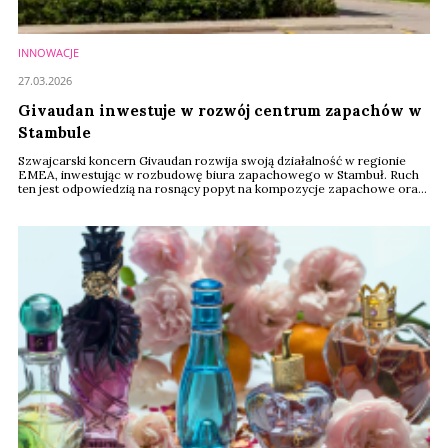
INNOWACJE
27.03.2026
Givaudan inwestuje w rozwój centrum zapachów w
Stambule
Szwajcarski koncern Givaudan rozwija swoją działalność w regionie
EMEA, inwestując w rozbudowę biura zapachowego w Stambuł. Ruch
ten jest odpowiedzią na rosnący popyt na kompozycje zapachowe oraz
znaczenie Turcji jako jednego z kluczowych rynków wzrostu.