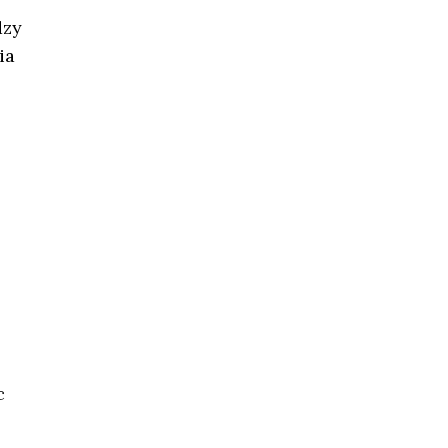
dzy
ia
c