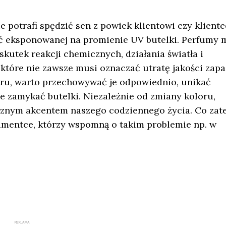
 potrafi spędzić sen z powiek klientowi czy klientc
ść eksponowanej na promienie UV butelki. Perfumy 
kutek reakcji chemicznych, działania światła i
 które nie zawsze musi oznaczać utratę jakości zap
oru, warto przechowywać je odpowiednio, unikać
e zamykać butelki. Niezależnie od zmiany koloru,
znym akcentem naszego codziennego życia. Co zat
entce, którzy wspomną o takim problemie np. w
REKLAMA