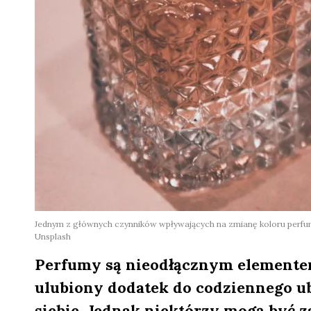
Jednym z głównych czynników wpływających na zmianę koloru perfum
Unsplash
Perfumy są nieodłącznym elementem
ulubiony dodatek do codziennego ub
siebie. Jednak niektórzy mogą być z