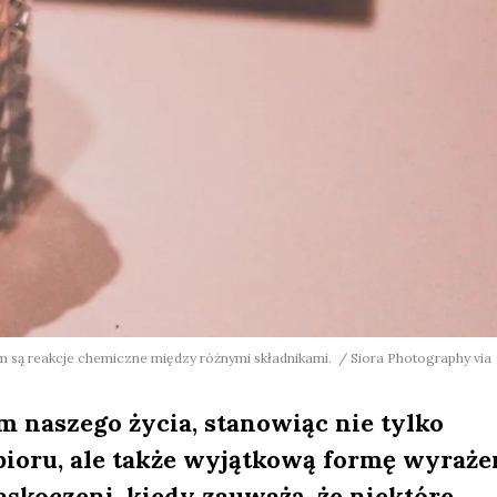
 są reakcje chemiczne między różnymi składnikami. / Siora Photography via
 naszego życia, stanowiąc nie tylko
ioru, ale także wyjątkową formę wyraże
askoczeni, kiedy zauważą, że niektóre