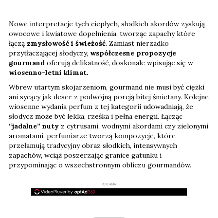
Nowe interpretacje tych ciepłych, słodkich akordów zyskują
owocowe i kwiatowe dopełnienia, tworząc zapachy które
łączą
zmysłowość i świeżość
. Zamiast nierzadko
przytłaczającej słodyczy,
współczesne propozycje
gourmand
oferują delikatność, doskonale wpisując się w
wiosenno-letni klimat.
Wbrew utartym skojarzeniom, gourmand nie musi być ciężki
ani sycący jak deser z podwójną porcją bitej śmietany. Kolejne
wiosenne wydania perfum z tej kategorii udowadniają, że
słodycz może być lekka, rześka i pełna energii. Łącząc
“jadalne” nuty
z cytrusami, wodnymi akordami czy zielonymi
aromatami, perfumiarze tworzą kompozycje, które
przełamują tradycyjny obraz słodkich, intensywnych
zapachów, wciąż poszerzając granice gatunku i
przypominając o wszechstronnym obliczu gourmandów.
REKLAMA