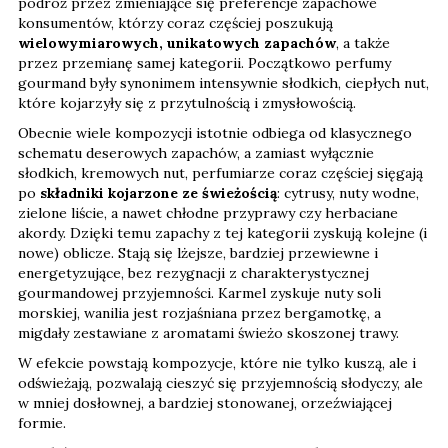
podróż przez zmieniające się preferencje zapachowe
konsumentów, którzy coraz częściej poszukują
wielowymiarowych, unikatowych zapachów
, a także
przez przemianę samej kategorii. Początkowo perfumy
gourmand były synonimem intensywnie słodkich, ciepłych nut,
które kojarzyły się z przytulnością i zmysłowością.
Obecnie wiele kompozycji istotnie odbiega od klasycznego
schematu deserowych zapachów, a zamiast wyłącznie
słodkich, kremowych nut, perfumiarze coraz częściej sięgają
po
składniki kojarzone ze świeżością
: cytrusy, nuty wodne,
zielone liście, a nawet chłodne przyprawy czy herbaciane
akordy. Dzięki temu zapachy z tej kategorii zyskują kolejne (i
nowe) oblicze. Stają się lżejsze, bardziej przewiewne i
energetyzujące, bez rezygnacji z charakterystycznej
gourmandowej przyjemności. Karmel zyskuje nuty soli
morskiej, wanilia jest rozjaśniana przez bergamotkę, a
migdały zestawiane z aromatami świeżo skoszonej trawy.
W efekcie powstają kompozycje, które nie tylko kuszą, ale i
odświeżają, pozwalają cieszyć się przyjemnością słodyczy, ale
w mniej dosłownej, a bardziej stonowanej, orzeźwiającej
formie.