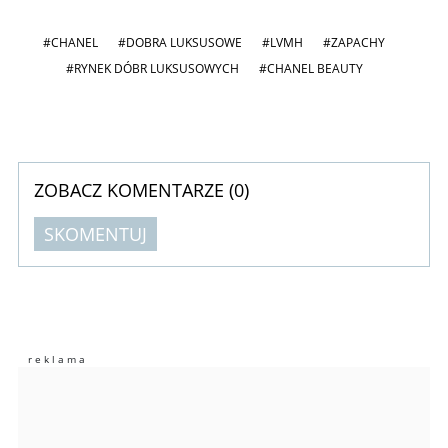
#CHANEL
#DOBRA LUKSUSOWE
#LVMH
#ZAPACHY
#RYNEK DÓBR LUKSUSOWYCH
#CHANEL BEAUTY
ZOBACZ KOMENTARZE (
0
)
SKOMENTUJ
Komentarze (
0
)
Nie znaleziono komentarzy
Zostaw swoje komentarze
Imię (Wymagane)
Anuluj