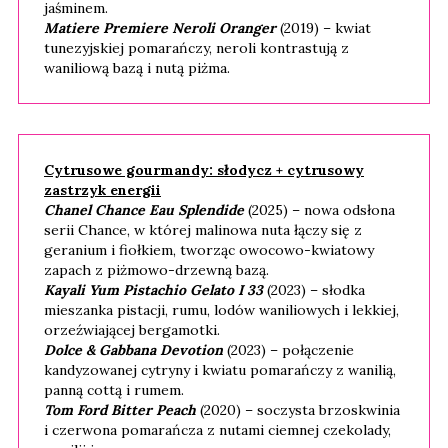
jaśminem.
Matiere Premiere Neroli Oranger
(2019) – kwiat
tunezyjskiej pomarańczy, neroli kontrastują z
waniliową bazą i nutą piżma.
Cytrusowe gourmandy: słodycz + cytrusowy
zastrzyk energii
Chanel Chance Eau Splendide
(2025) – nowa odsłona
serii Chance, w której malinowa nuta łączy się z
geranium i fiołkiem, tworząc owocowo-kwiatowy
zapach z piżmowo-drzewną bazą.
Kayali Yum Pistachio Gelato I 33
(2023) – słodka
mieszanka pistacji, rumu, lodów waniliowych i lekkiej,
orzeźwiającej bergamotki.
Dolce & Gabbana Devotion
(2023) – połączenie
kandyzowanej cytryny i kwiatu pomarańczy z wanilią,
panną cottą i rumem.
Tom Ford Bitter Peach
(2020) – soczysta brzoskwinia
i czerwona pomarańcza z nutami ciemnej czekolady,