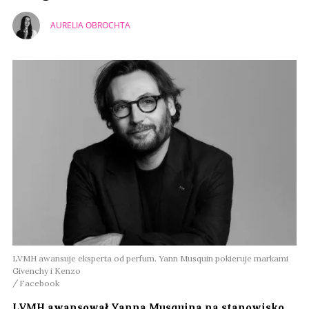
AURELIA OBROCHTA
LVMH awansuje eksperta od perfum. Yann Musquin pokieruje markami
Givenchy i Kenzo
Facebook
LVMH awansował Yanna Musquina na stanowisko