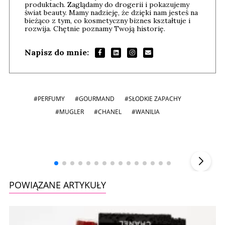
produktach. Zaglądamy do drogerii i pokazujemy
świat beauty. Mamy nadzieję, że dzięki nam jesteś na
bieżąco z tym, co kosmetyczny biznes kształtuje i
rozwija. Chętnie poznamy Twoją historię.
Napisz do mnie:
#PERFUMY
#GOURMAND
#SŁODKIE ZAPACHY
#MUGLER
#CHANEL
#WANILIA
Andrzej i Marta Sterniccy
Michał 
▶
POWIĄZANE ARTYKUŁY