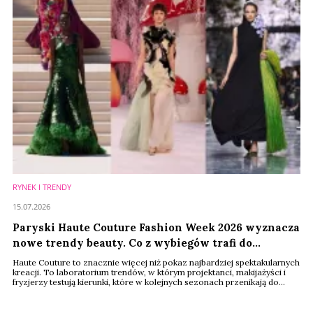
RYNEK I TRENDY
15.07.2026
Paryski Haute Couture Fashion Week 2026 wyznacza
nowe trendy beauty. Co z wybiegów trafi do
kosmetyczek konsumentów?
Haute Couture to znacznie więcej niż pokaz najbardziej spektakularnych
kreacji. To laboratorium trendów, w którym projektanci, makijażyści i
fryzjerzy testują kierunki, które w kolejnych sezonach przenikają do
kosmetyków, kampanii marketingowych i ofert największych marek
beauty. Tegoroczny Paris Haute Couture Fashion Week pokazał, że
branża powoli odchodzi od estetyki "clean girl". Stawia za to na większą