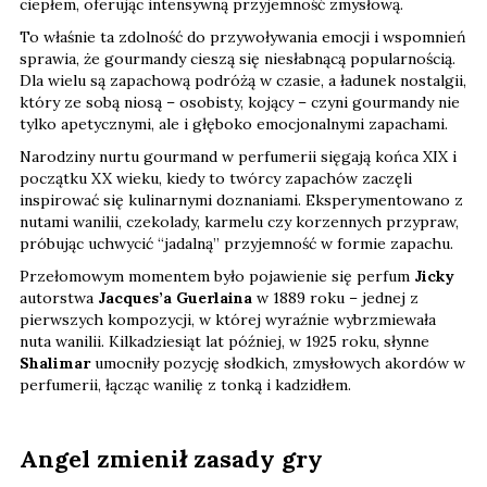
ciepłem, oferując intensywną przyjemność zmysłową.
To właśnie ta zdolność do przywoływania emocji i wspomnień
sprawia, że gourmandy cieszą się niesłabnącą popularnością.
Dla wielu są zapachową podróżą w czasie, a ładunek nostalgii,
który ze sobą niosą – osobisty, kojący – czyni gourmandy nie
tylko apetycznymi, ale i głęboko emocjonalnymi zapachami.
Narodziny nurtu gourmand w perfumerii sięgają końca XIX i
początku XX wieku, kiedy to twórcy zapachów zaczęli
inspirować się kulinarnymi doznaniami. Eksperymentowano z
nutami wanilii, czekolady, karmelu czy korzennych przypraw,
próbując uchwycić “jadalną” przyjemność w formie zapachu.
Przełomowym momentem było pojawienie się perfum
Jicky
autorstwa
Jacques’a Guerlaina
w 1889 roku – jednej z
pierwszych kompozycji, w której wyraźnie wybrzmiewała
nuta wanilii. Kilkadziesiąt lat później, w 1925 roku, słynne
Shalimar
umocniły pozycję słodkich, zmysłowych akordów w
perfumerii, łącząc wanilię z tonką i kadzidłem.
Angel zmienił zasady gry