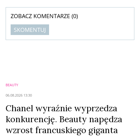
ekspresję, nie ...
ZOBACZ KOMENTARZE (
0
)
SKOMENTUJ
Komentarze (
0
)
Nie znaleziono komentarzy
Zostaw swoje komentarze
Imię (Wymagane)
BEAUTY
Anuluj
06.08.2026 13:30
Prześlij komentarz
Chanel wyraźnie wyprzedza
konkurencję. Beauty napędza
wzrost francuskiego giganta