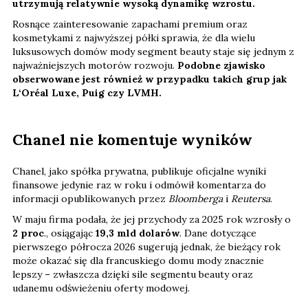
utrzymują relatywnie wysoką dynamikę wzrostu.
Rosnące zainteresowanie zapachami premium oraz
kosmetykami z najwyższej półki sprawia, że dla wielu
luksusowych domów mody segment beauty staje się jednym z
najważniejszych motorów rozwoju.
Podobne zjawisko
obserwowane jest również w przypadku takich grup jak
L‘Oréal Luxe, Puig czy LVMH.
Chanel nie komentuje wyników
Chanel, jako spółka prywatna, publikuje oficjalne wyniki
finansowe jedynie raz w roku i odmówił komentarza do
informacji opublikowanych przez
Bloomberga
i
Reutersa
.
W maju firma podała, że jej przychody za 2025 rok wzrosły o
2 proc
., osiągając
19,3 mld dolarów
. Dane dotyczące
pierwszego półrocza 2026 sugerują jednak, że bieżący rok
może okazać się dla francuskiego domu mody znacznie
lepszy – zwłaszcza dzięki sile segmentu beauty oraz
udanemu odświeżeniu oferty modowej.