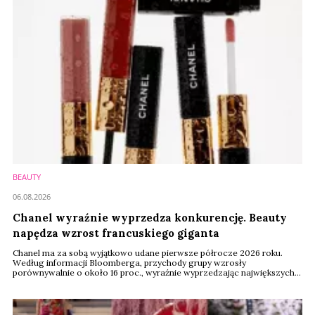
BEAUTY
06.08.2026
Chanel wyraźnie wyprzedza konkurencję. Beauty
napędza wzrost francuskiego giganta
Chanel ma za sobą wyjątkowo udane pierwsze półrocze 2026 roku.
Według informacji Bloomberga, przychody grupy wzrosły
porównywalnie o około 16 proc., wyraźnie wyprzedzając największych
konkurentów z sektora dóbr luksusowych. Jednym z filarów tego wyniku
pozostaje segment beauty, który zanotował około 8-procentowy
wzrost sprzedaży.