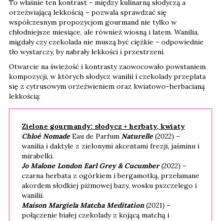
To właśnie ten kontrast – między kulinarną słodyczą a
orzeźwiającą lekkością – pozwala sprawdzać się
współczesnym propozycjom gourmand nie tylko w
chłodniejsze miesiące, ale również wiosną i latem. Wanilia,
migdały czy czekolada nie muszą być ciężkie – odpowiednie
tło wystarczy, by nabrały lekkości i przestrzeni.
Otwarcie na świeżość i kontrasty zaowocowało powstaniem
kompozycji, w których słodycz wanilii i czekolady przeplata
się z cytrusowym orzeźwieniem oraz kwiatowo-herbacianą
lekkością:
Zielone gourmandy: słodycz + herbaty, kwiaty
Chloé Nomade
Eau de Parfum
Naturelle
(2022) –
wanilia i daktyle z zielonymi akcentami frezji, jaśminu i
mirabelki.
Jo Malone London Earl Grey & Cucumber
(2022) –
czarna herbata z ogórkiem i bergamotką, przełamane
akordem słodkiej piżmowej bazy, wosku pszczelego i
wanilii.
Maison Margiela Matcha Meditation
(2021) –
połączenie białej czekolady z kojącą matchą i