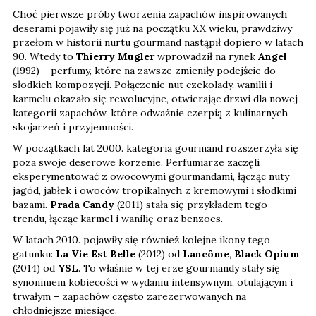
Choć pierwsze próby tworzenia zapachów inspirowanych
deserami pojawiły się już na początku XX wieku, prawdziwy
przełom w historii nurtu gourmand nastąpił dopiero w latach
90. Wtedy to
Thierry Mugler
wprowadził na rynek
Angel
(1992) – perfumy, które na zawsze zmieniły podejście do
słodkich kompozycji. Połączenie nut czekolady, wanilii i
karmelu okazało się rewolucyjne, otwierając drzwi dla nowej
kategorii zapachów, które odważnie czerpią z kulinarnych
skojarzeń i przyjemności.
W początkach lat 2000. kategoria gourmand rozszerzyła się
poza swoje deserowe korzenie. Perfumiarze zaczęli
eksperymentować z owocowymi gourmandami, łącząc nuty
jagód, jabłek i owoców tropikalnych z kremowymi i słodkimi
bazami.
Prada Candy
(2011) stała się przykładem tego
trendu, łącząc karmel i wanilię oraz benzoes.
W latach 2010. pojawiły się również kolejne ikony tego
gatunku:
La Vie Est Belle
(2012) od
Lancôme
,
Black Opium
(2014) od
YSL
. To właśnie w tej erze gourmandy stały się
synonimem kobiecości w wydaniu intensywnym, otulającym i
trwałym – zapachów często zarezerwowanych na
chłodniejsze miesiące.