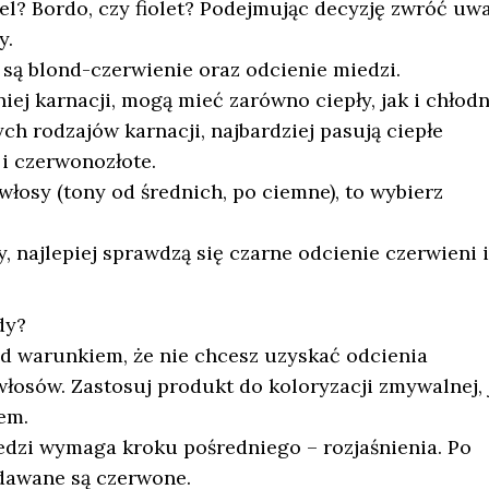
el? Bordo, czy fiolet? Podejmując decyzję zwróć uw
y.
e są blond-czerwienie oraz odcienie miedzi.
iej karnacji, mogą mieć zarówno ciepły, jak i chłod
ch rodzajów karnacji, najbardziej pasują ciepłe
i czerwonozłote.
włosy (tony od średnich, po ciemne), to wybierz
 najlepiej sprawdzą się czarne odcienie czerwieni i
dy?
od warunkiem, że nie chcesz uzyskać odcienia
łosów. Zastosuj produkt do koloryzacji zmywalnej, j
em.
iedzi wymaga kroku pośredniego – rozjaśnienia. Po
dawane są czerwone.