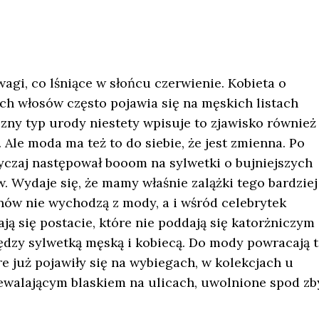
agi, co lśniące w słońcu czerwienie. Kobieta o
ch włosów często pojawia się na męskich listach
zny typ urody niestety wpisuje to zjawisko również
 Ale moda ma też to do siebie, że jest zmienna. Po
yczaj następował booom na sylwetki o bujniejszych
. Wydaje się, że mamy właśnie zalążki tego bardziej
nów nie wychodzą z mody, a i wśród celebrytek
ą się postacie, które nie poddają się katorżniczym
dzy sylwetką męską i kobiecą. Do mody powracają t
e już pojawiły się na wybiegach, w kolekcjach u
iewalającym blaskiem na ulicach, uwolnione spod zb