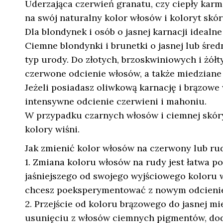
Uderzająca czerwień granatu, czy ciepły karm
na swój naturalny kolor włosów i koloryt skór
Dla blondynek i osób o jasnej karnacji idealn
Ciemne blondynki i brunetki o jasnej lub średn
typ urody. Do złotych, brzoskwiniowych i żółty
czerwone odcienie włosów, a także miedziane 
Jeżeli posiadasz oliwkową karnację i brązowe 
intensywne odcienie czerwieni i mahoniu.
W przypadku czarnych włosów i ciemnej skóry,
kolory wiśni.
Jak zmienić kolor włosów na czerwony lub ru
1. Zmiana koloru włosów na rudy jest łatwa p
jaśniejszego od swojego wyjściowego koloru w
chcesz poeksperymentować z nowym odcieni
2. Przejście od koloru brązowego do jasnej m
usunięciu z włosów ciemnych pigmentów, do