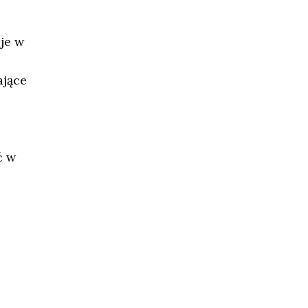
je w
ające
ć w