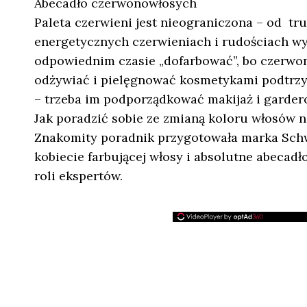
Abecadło czerwonowłosych
Paleta czerwieni jest nieograniczona – od t
energetycznych czerwieniach i rudościach wyg
odpowiednim czasie „dofarbować”, bo czerwone
odżywiać i pielęgnować kosmetykami podtrzym
– trzeba im podporządkować makijaż i garder
Jak poradzić sobie ze zmianą koloru włosów n
Znakomity poradnik przygotowała marka Schwa
kobiecie farbującej włosy i absolutne abecad
roli ekspertów.