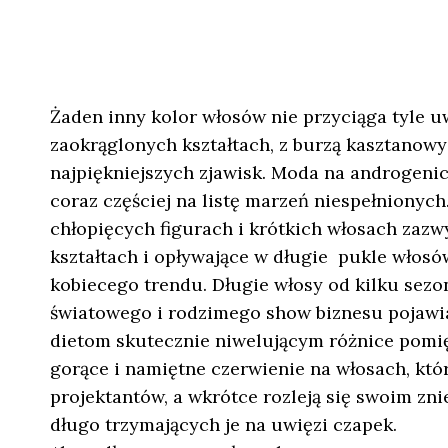
Żaden inny kolor włosów nie przyciąga tyle uw
zaokrąglonych kształtach, z burzą kasztanowy
najpiękniejszych zjawisk. Moda na androgenic
coraz częściej na listę marzeń niespełnionych.
chłopięcych figurach i krótkich włosach zazw
kształtach i opływające w długie pukle włosów
kobiecego trendu. Długie włosy od kilku sezo
światowego i rodzimego show biznesu pojawiaj
dietom skutecznie niwelującym różnice pomię
gorące i namiętne czerwienie na włosach, któr
projektantów, a wkrótce rozleją się swoim zn
długo trzymających je na uwięzi czapek.