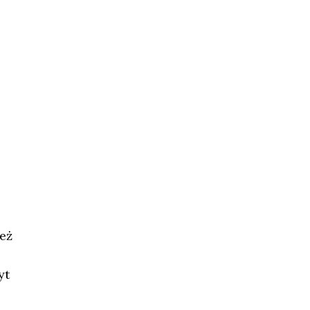
eż
yt