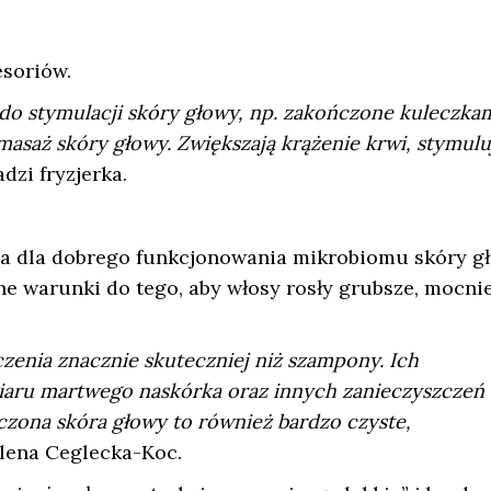
soriów.
do stymulacji skóry głowy, np. zakończone kuleczkam
asaż skóry głowy. Zwiększają krążenie krwi, stymulu
adzi fryzjerka.
a dla dobrego funkcjonowania mikrobiomu skóry gł
e warunki do tego, aby włosy rosły grubsze, mocnie
czenia znacznie skuteczniej niż szampony. Ich
aru martwego naskórka oraz innych zanieczyszczeń
czona skóra głowy to również bardzo czyste,
lena Ceglecka-Koc.