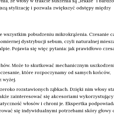
ia, że włosy w trakcie suszenia są „lekkie” i bardzo
jszą stylizację i pozwala zwiększyć odstępy między
e wszystkim pobudzeniu mikrokrążenia. Czesanie ca
miernej dystrybucji sebum, czyli naturalnej miesz
pie. Pojawia się więc pytania: jak prawidłowo czes
uchów. Może to skutkować mechanicznym uszkodzen
e czesanie, które rozpoczynamy od samych końców,
 wyżej.
szeroko rozstawionych ząbkach. Dzięki nim włosy sta
 także zainteresować się akcesoriami wykorzystując
tatyczność włosów i chroni je. Ekspertka podpowiad
erować się indywidualnymi potrzebami skóry głowy 