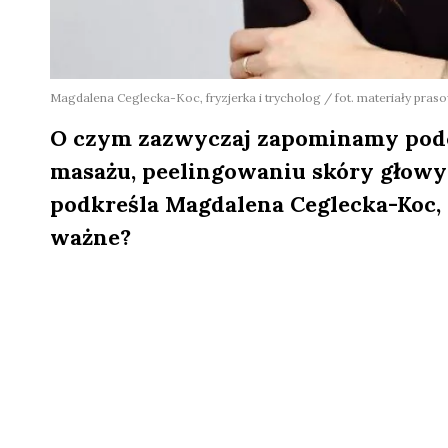
Magdalena Ceglecka-Koc, fryzjerka i trycholog / fot. materiały pras
O czym zazwyczaj zapominamy podcz
masażu, peelingowaniu skóry głowy
podkreśla Magdalena Ceglecka-Koc, f
ważne?