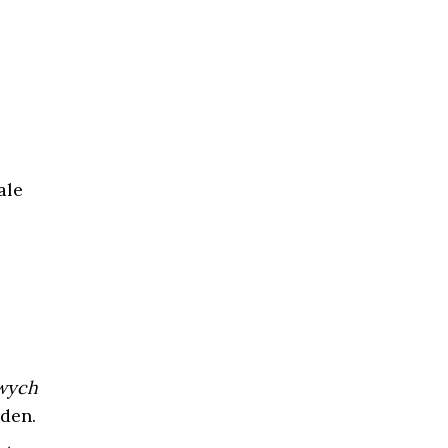
ale
owych
den.