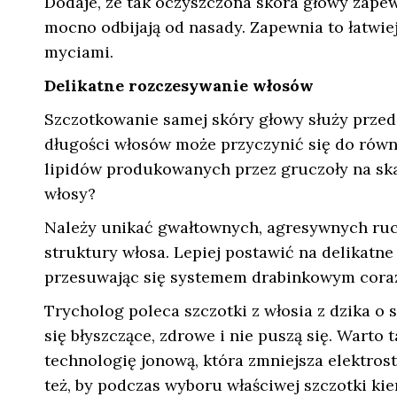
Dodaje, ze tak oczyszczona skóra głowy zapewn
mocno odbijają od nasady. Zapewnia to łatwie
myciami.
Delikatne rozczesywanie włosów
Szczotkowanie samej skóry głowy służy przed
długości włosów może przyczynić się do równo
lipidów produkowanych przez gruczoły na skal
włosy?
Należy unikać gwałtownych, agresywnych r
struktury włosa. Lepiej postawić na delikatn
przesuwając się systemem drabinkowym coraz
Trycholog poleca szczotki z włosia z dzika o 
się błyszczące, zdrowe i nie puszą się. Warto
technologię jonową, która zmniejsza elektros
też, by podczas wyboru właściwej szczotki ki