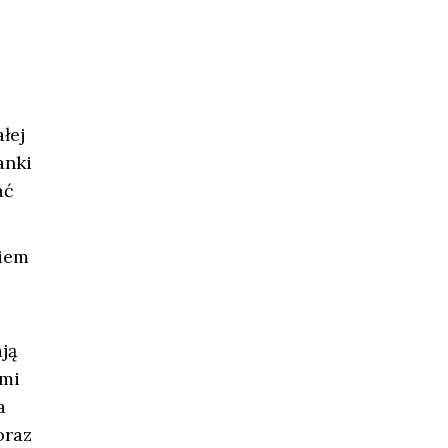
łej
anki
ać
iem
ją
ymi
a
oraz