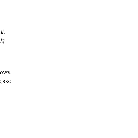
i,
ją
owy.
jsze