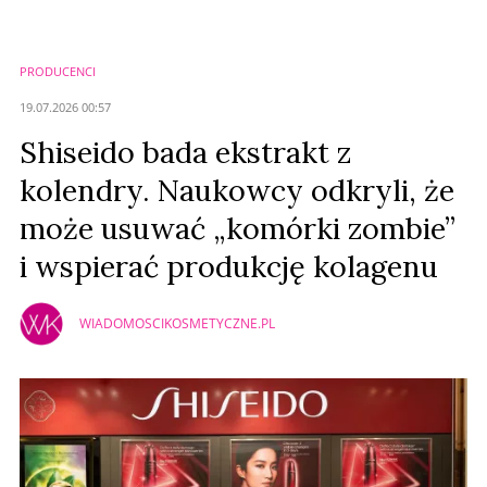
Imię (Wymagane)
PRODUCENCI
Anuluj
19.07.2026 00:57
Prześlij komentarz
Shiseido bada ekstrakt z
kolendry. Naukowcy odkryli, że
może usuwać „komórki zombie”
i wspierać produkcję kolagenu
WIADOMOSCIKOSMETYCZNE.PL