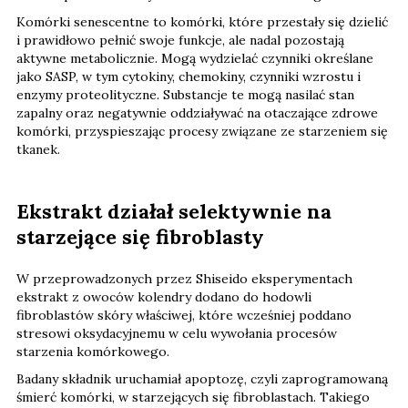
Komórki senescentne to komórki, które przestały się dzielić
i prawidłowo pełnić swoje funkcje, ale nadal pozostają
aktywne metabolicznie. Mogą wydzielać czynniki określane
jako SASP, w tym cytokiny, chemokiny, czynniki wzrostu i
enzymy proteolityczne. Substancje te mogą nasilać stan
zapalny oraz negatywnie oddziaływać na otaczające zdrowe
komórki, przyspieszając procesy związane ze starzeniem się
tkanek.
Ekstrakt działał selektywnie na
starzejące się fibroblasty
W przeprowadzonych przez Shiseido eksperymentach
ekstrakt z owoców kolendry dodano do hodowli
fibroblastów skóry właściwej, które wcześniej poddano
stresowi oksydacyjnemu w celu wywołania procesów
starzenia komórkowego.
Badany składnik uruchamiał apoptozę, czyli zaprogramowaną
śmierć komórki, w starzejących się fibroblastach. Takiego