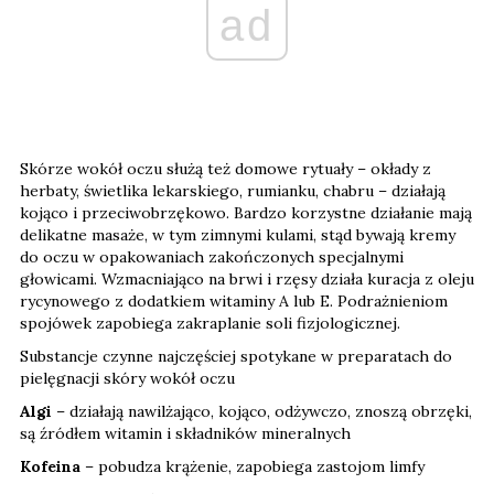
ad
Skórze wokół oczu służą też domowe rytuały – okłady z
herbaty, świetlika lekarskiego, rumianku, chabru – działają
kojąco i przeciwobrzękowo. Bardzo korzystne działanie mają
delikatne masaże, w tym zimnymi kulami, stąd bywają kremy
do oczu w opakowaniach zakończonych specjalnymi
głowicami. Wzmacniająco na brwi i rzęsy działa kuracja z oleju
rycynowego z dodatkiem witaminy A lub E. Podrażnieniom
spojówek zapobiega zakraplanie soli fizjologicznej.
Substancje czynne najczęściej spotykane w preparatach do
pielęgnacji skóry wokół oczu
Algi
– działają nawilżająco, kojąco, odżywczo, znoszą obrzęki,
są źródłem witamin i składników mineralnych
Kofeina
– pobudza krążenie, zapobiega zastojom limfy