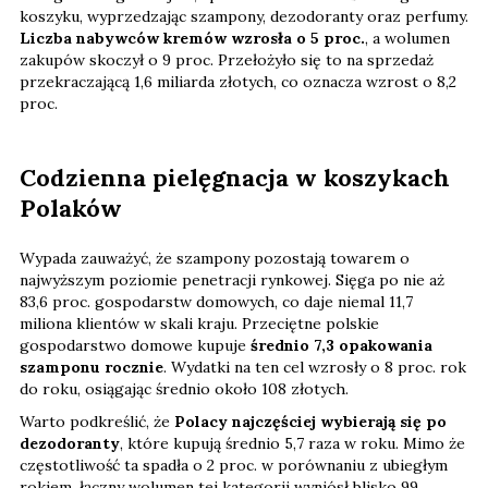
koszyku, wyprzedzając szampony, dezodoranty oraz perfumy.
Liczba nabywców kremów wzrosła o 5 proc.
, a wolumen
zakupów skoczył o 9 proc. Przełożyło się to na sprzedaż
przekraczającą 1,6 miliarda złotych, co oznacza wzrost o 8,2
proc.
Codzienna pielęgnacja w koszykach
Polaków
Wypada zauważyć, że szampony pozostają towarem o
najwyższym poziomie penetracji rynkowej. Sięga po nie aż
83,6 proc. gospodarstw domowych, co daje niemal 11,7
miliona klientów w skali kraju. Przeciętne polskie
gospodarstwo domowe kupuje
średnio 7,3 opakowania
szamponu rocznie
. Wydatki na ten cel wzrosły o 8 proc. rok
do roku, osiągając średnio około 108 złotych.
Warto podkreślić, że
Polacy najczęściej wybierają się po
dezodoranty
, które kupują średnio 5,7 raza w roku. Mimo że
częstotliwość ta spadła o 2 proc. w porównaniu z ubiegłym
rokiem, łączny wolumen tej kategorii wyniósł blisko 99