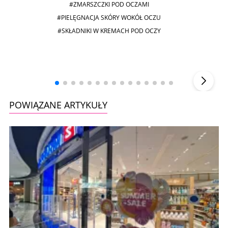
#ZMARSZCZKI POD OCZAMI
#PIELĘGNACJA SKÓRY WOKÓŁ OCZU
#SKŁADNIKI W KREMACH POD OCZY
Andrzej i Marta Sterniccy
Marta i
▶
POWIĄZANE ARTYKUŁY