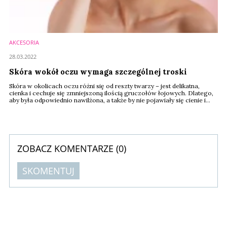
AKCESORIA
28.03.2022
Skóra wokół oczu wymaga szczególnej troski
Skóra w okolicach oczu różni się od reszty twarzy – jest delikatna,
cienka i cechuje się zmniejszoną ilością gruczołów łojowych. Dlatego,
aby była odpowiednio nawilżona, a także by nie pojawiały się cienie i
worki pod oczami, należy o nią dbać w wyjątkowy sposób.
ZOBACZ KOMENTARZE (
0
)
SKOMENTUJ
Komentarze (
0
)
Nie znaleziono komentarzy
Zostaw swoje komentarze