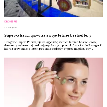
DROGERIE
18.07.2023
Super-Pharm ujawnia swoje letnie bestsellery
Drogerie Super-Pharm, ujawniając listę swoich letnich bestsellerów,
dokonały wyboru najbardziej popularnych produktów z każdej kategorii,
która sprawdza się latem podczas podróży, imprez na plaży czy
domowego SPA. Są to produkty, które nie tylko chronią przed
promieniami UVA i UVB, ale też przed wysuszeniem czy utratą jędrności.