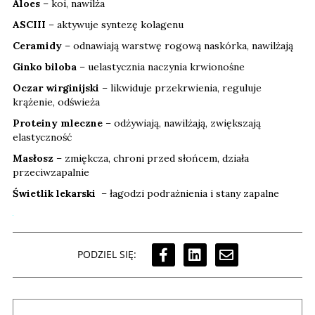
Aloes
– koi, nawilża
ASCIII
– aktywuje syntezę kolagenu
Ceramidy
– odnawiają warstwę rogową naskórka, nawilżają
Ginko biloba
– uelastycznia naczynia krwionośne
Oczar wirginijski
– likwiduje przekrwienia, reguluje
krążenie, odświeża
Proteiny mleczne
– odżywiają, nawilżają, zwiększają
elastyczność
Masłosz
– zmiękcza, chroni przed słońcem, działa
przeciwzapalnie
Świetlik lekarski
– łagodzi podrażnienia i stany zapalne
PODZIEL SIĘ: