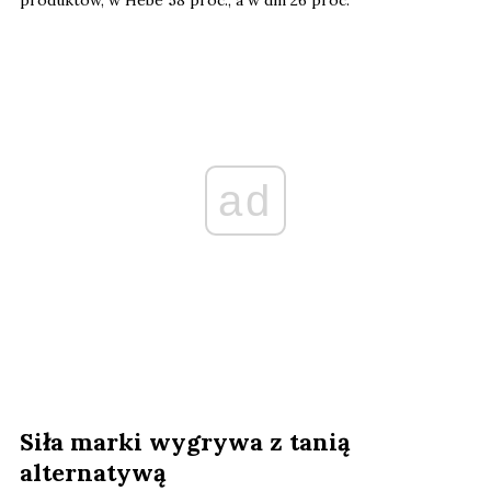
produktów, w Hebe 58 proc., a w dm 26 proc.
ad
Siła marki wygrywa z tanią
alternatywą