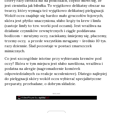
cztery razy cieńsza niż na policzkach, często mówi się, że
jest cieniutka jak bibułka. To wyjątkowo delikatny obszar na
twarzy, który wymaga też wyjątkowo delikatnej pielęgnacji.
Wokół oczu znajduje się bardzo mało gruczołów łojowych,
skóra jest płytko unaczyniona, słabo krąży tu krew i limfa
(zastoje limfy to tzw. worki pod oczami). Jest wrażliwa na
działanie czynników zewnętrznych i ciągle poddawana
bodźcom – mrużymy oczy, zaciskamy, śmiejemy się, płaczemy,
trzemy oczy, a przede wszystkim mrugamy – średnio 10 tys.
razy dziennie. Ślad pozostaje w postaci zmarszczek
mimicznych.
Co jest szczególnie istotne przy wybieraniu kremów pod
oczy? Skóra w tym miejscu jest słabo nawilżona, wrażliwa i
podatna na alergie (nagromadzenie komórek
odpowiedzialnych za reakcje uczuleniowe). Dlatego najlepiej
do pielęgnacji skóry wokół oczu wybierać specjalistyczne
preparaty, przebadane, o dobrym składzie.
REKLAMA