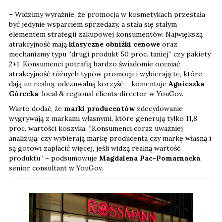
– Widzimy wyraźnie, że promocja w kosmetykach przestała
być jedynie wsparciem sprzedaży, a stała się stałym
elementem strategii zakupowej konsumentów. Największą
atrakcyjność mają
klasyczne obniżki cenowe
oraz
mechanizmy typu “drugi produkt 50 proc. taniej” czy pakiety
2+1. Konsumenci potrafią bardzo świadomie oceniać
atrakcyjność różnych typów promocji i wybierają te, które
dają im realną, odczuwalną korzyść – komentuje
Agnieszka
Górecka
, local & regional clients director w YouGov.
Warto dodać, że
marki producentów
zdecydowanie
wygrywają z markami własnymi, które generują tylko 11,8
proc. wartości koszyka. “Konsumenci coraz uważniej
analizują, czy wybierają markę producenta czy markę własną i
są gotowi zapłacić więcej, jeśli widzą realną wartość
produktu” – podsumowuje
Magdalena Pac-Pomarnacka
,
senior consultant w YouGov.