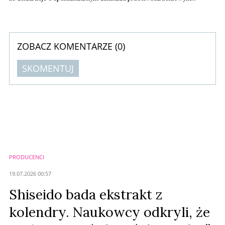
urządzenia nie mają odzwierciedlenia w faktach. Konsumenci nie mogą
bezkrytycznie wierzyć w zapewnienia o skuteczności popartej testami.
ZOBACZ KOMENTARZE (
0
)
SKOMENTUJ
Komentarze (
0
)
Nie znaleziono komentarzy
Zostaw swoje komentarze
Imię (Wymagane)
PRODUCENCI
Anuluj
19.07.2026 00:57
Prześlij komentarz
Shiseido bada ekstrakt z
kolendry. Naukowcy odkryli, że