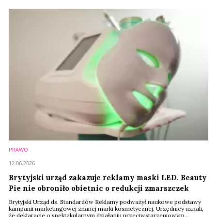
rosnące zainteresowanie konsumentów fitoterapią, suplementacją oraz
produktami inspirowanymi medycyną naturalną. W końcu zielarstwo
znowu wróciło "do łask".
PRAWO
12.06.2026
Brytyjski urząd zakazuje reklamy maski LED. Beauty
Pie nie obroniło obietnic o redukcji zmarszczek
Brytyjski Urząd ds. Standardów Reklamy podważył naukowe podstawy
kampanii marketingowej znanej marki kosmetycznej. Urzędnicy uznali,
że deklaracje o spektakularnym działaniu przeciwstarzeniowym