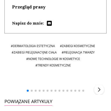
Przegląd prasy
Napisz do mnie:
#DERMATOLOGIA ESTETYCZNA
#ZABIEGI KOSMETYCZNE
#ZABIEGI PIELĘGNACYJNE CIAŁA
#PIELĘGNACJA TWARZY
#NOWE TECHNOLOGIE W KOSMETYCE
#TRENDY KOSMETYCZNE
Andrzej i Marta Sterniccy
Marta i
▶
POWIĄZANE ARTYKUŁY