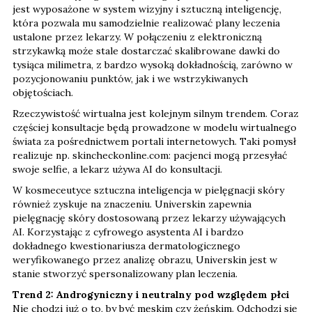
jest wyposażone w system wizyjny i sztuczną inteligencję,
która pozwala mu samodzielnie realizować plany leczenia
ustalone przez lekarzy. W połączeniu z elektroniczną
strzykawką może stale dostarczać skalibrowane dawki do
tysiąca milimetra, z bardzo wysoką dokładnością, zarówno w
pozycjonowaniu punktów, jak i we wstrzykiwanych
objętościach.
Rzeczywistość wirtualna jest kolejnym silnym trendem. Coraz
częściej konsultacje będą prowadzone w modelu wirtualnego
świata za pośrednictwem portali internetowych. Taki pomysł
realizuje np. skincheckonline.com: pacjenci mogą przesyłać
swoje selfie, a lekarz używa AI do konsultacji.
W kosmeceutyce sztuczna inteligencja w pielęgnacji skóry
również zyskuje na znaczeniu. Universkin zapewnia
pielęgnację skóry dostosowaną przez lekarzy używających
AI. Korzystając z cyfrowego asystenta AI i bardzo
dokładnego kwestionariusza dermatologicznego
weryfikowanego przez analizę obrazu, Universkin jest w
stanie stworzyć spersonalizowany plan leczenia.
Trend 2: Androgyniczny i neutralny pod względem płci
Nie chodzi już o to, by być męskim czy żeńskim. Odchodzi się