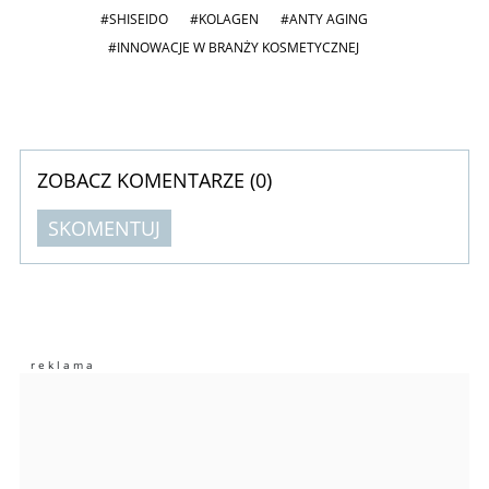
#SHISEIDO
#KOLAGEN
#ANTY AGING
#INNOWACJE W BRANŻY KOSMETYCZNEJ
ZOBACZ KOMENTARZE (
0
)
SKOMENTUJ
Komentarze (
0
)
Nie znaleziono komentarzy
Zostaw swoje komentarze
Imię (Wymagane)
Anuluj
Prześlij komentarz