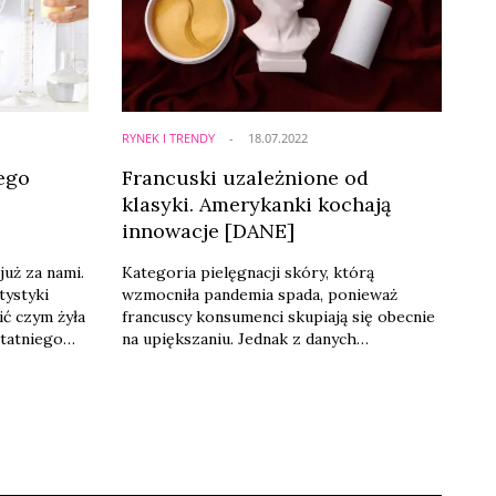
czytanych tekstów na portalu
wiadomoscikosmetyczne.pl w sierpniu
2022 r. ...
RYNEK I TRENDY
18.07.2022
ego
Francuski uzależnione od
klasyki. Amerykanki kochają
innowacje [DANE]
już za nami.
Kategoria pielęgnacji skóry, którą
tystyki
wzmocniła pandemia spada, ponieważ
ić czym żyła
francuscy konsumenci skupiają się obecnie
tatniego
na upiększaniu. Jednak z danych
aty
zgormadzonych przez Spate wyłania się
,
obraz francuskiego konsumenta, który jest
owiązek jego
uzależniony od klasycznych produktów i
amieszania
marek, ale ma na uwadze również
 ale z całą
innowacyjne składniki, które łączą naukę z
ematem była
naturą. Z danych opartych na średniej
miesięcznej liczbie wyszukiwanych ...