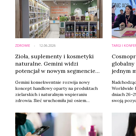
ZDROWIE
12.06.2026
TARGI I KONFE
Zioła, suplementy i kosmetyki
Cosmopro
naturalne. Gemini widzi
globalny
potencjał w nowym segmencie
jednym m
rynku
branżę?
Gemini konsekwentnie rozwija nowy
Nadchodząc
koncept handlowy oparty na produktach
Worldwide B
zielarskich i naturalnym wspieraniu
dniach 26–2
zdrowia. Sieć uruchomiła już osiem
swoją pozyc
sklepów zielarskich w różnych miastach
wydarzenia 
Polski, a najnowsza placówka została
Jak wynika 
otwarta w Krakowie. To odpowiedź na
organizato
rosnące zainteresowanie konsumentów
opiera się 
fitoterapią, suplementacją oraz
segmentów 