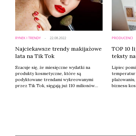
Pacyfiku, ale i reszty świata.
RYNEK I TRENDY
22.08.2022
PRODUCENCI
Najciekawsze trendy makijażowe
TOP 10 li
lata na Tik Tok
teksty n
Szacuje się, że miesięczne wydatki na
Lipiec pom
produkty kosmetyczne, które są
temperatur 
podyktowane trendami wykreowanymi
plażowaniu, 
przez Tik Tok, sięgają już 110 milionów
biznesu kos
dolarów. Konsumenci „kupują” stały
rozwija now
przepływ trendów i produktów. W
zapobiegać
ostatnim miesiącu hitem okazał się
inflacji. Na
spieniony podkład, zniekształcające filtry,
interesował
wiśniowe rumieńce oraz zaspane oczy –
przedstawic
informuje portal Beauty Matter.
i opinie był
przedstawia