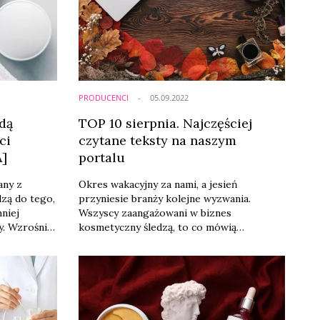
uktów
onad 63
PRODUCENCI
05.09.2022
dą
TOP 10 sierpnia. Najczęściej
ci
czytane teksty na naszym
]
portalu
any z
Okres wakacyjny za nami, a jesień
zą do tego,
przyniesie branży kolejne wyzwania.
niej
Wszyscy zaangażowani w biznes
y. Wzrośnie
kosmetyczny śledzą, to co mówią
smetykami z
przedstawiciele Polskiego Związku
 analizy
Przemysłu Kosmetycznego oraz pozostali
gracze rynkowi. Wszyscy chcą wiedzieć
jakie zmiany i wyznawania przyniosą
najbliższe miesiące. Poniżej przedstawiamy
zestawienie dziesięciu najczęściej