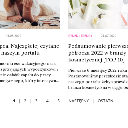
01.08.2022
RYNEK I TRENDY
21.07.2022
pca. Najczęściej czytane
Podsumowanie pierwsz
a naszym portalu
półrocza 2022 w branży
kosmetycznej [TOP 10]
imo okresu wakacyjnego oraz
sprzyjających wypoczynkowi i
Pierwsze 6 miesięcy 2022 roku 
nie osłabił zapału do pracy
Postanowiliśmy prześledzić sta
metycznego, który intensywnie
naszego portalu, żeby sprawdz
e projekty i stara się
branża kosmetyczna w ciągu os
 nadchodzącym skutkom
półrocza. Niewątpliwe dwa tem
szych czytelników najbardziej
zdominowały nasze zestawienie
1
2
3
4
5
NASTĘPNY
OSTATNI
o to, co myślą i robią konkretni
pierwszym z nich był lilial. Ob
iele rynku, to właśnie wywiady
wycofania spowodował wiele z
y na topie. Poniżej
w branży kosmetycznej. Drugim,
my zestawienie dziesięciu ...
pewnością nie mniej ważnym t
rosyjska agresja na Ukrainę. ...