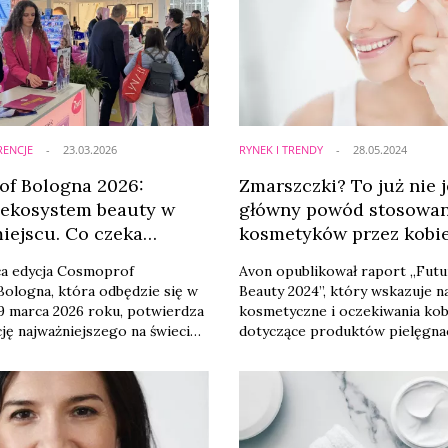
RENCJE
23.03.2026
RYNEK I TRENDY
28.05.2024
f Bologna 2026:
Zmarszczki? To już nie j
 ekosystem beauty w
główny powód stosowan
iejscu. Co czeka
kosmetyków przez kobi
a edycja Cosmoprof
Avon opublikował raport „Futu
ologna, która odbędzie się w
Beauty 2024”, który wskazuje n
9 marca 2026 roku, potwierdza
kosmetyczne i oczekiwania kob
ję najważniejszego na świecie
dotyczące produktów pielęgna
dla sektora kosmetycznego.
oraz czynniki, którymi się kieru
z oficjalnych zapowiedzi
swoich wyborach. Jedna tendenc
rów, tegoroczna formuła
bardzo wyraźna – zdrowie jest
na pełnej synergii wszystkich
niż wygląd. To pociąga za sobą
rynku – od innowacji w
większe zaufanie do lekarzy i