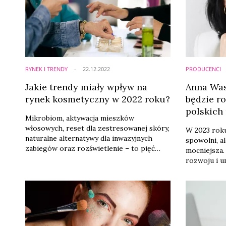
produktami inspirowanymi medycyną
łańcuchu do
naturalną. W końcu zielarstwo znowu
kosmetyczn
wróciło "do łask".
sektor prof
RYNEK I TRENDY
22.12.2022
PRODUCENCI
Jakie trendy miały wpływ na
Anna Was
rynek kosmetyczny w 2022 roku?
będzie r
polskich
Mikrobiom, aktywacja mieszków
[Prognozy
włosowych, reset dla zestresowanej skóry,
W 2023 roku
naturalne alternatywy dla inwazyjnych
spowolni, a
zabiegów oraz rozświetlenie – to pięć
mocniejsza.
topowych trendów pielęgnacyjnych
rozwoju i u
zaprezentowanych w raporcie
Wzrośnie za
CosmoTrends, który powstał po targach
wywodzącym
Cosmoprof Asia 2022. Ich przegląd
oraz holist
pozwala na zidentyfikowanie najbardziej
uważa Anna 
wyraźnych trendów i zrozumienie ewolucji
prezes firm
rynku kosmetycznego w regionie Azji i