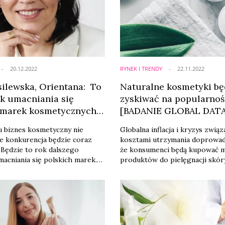
staw, przez marki
dermatologów. Od liczby prod
e, perfumerię premium aż po
ważniejsza staje się jakość – p
esjonalny.
proc. ...
20.12.2022
RYNEK I TRENDY
22.11.2022
ilewska, Orientana: To
Naturalne kosmetyki bę
ok umacniania się
zyskiwać na popularnoś
 marek kosmetycznych
[BADANIE GLOBAL DATA
 na 2023 r.]
 biznes kosmetyczny nie
Globalna inflacja i kryzys związ
le konkurencja będzie coraz
kosztami utrzymania doprowad
 Będzie to rok dalszego
że konsumenci będą kupować m
macniania się polskich marek.
produktów do pielęgnacji skór
interesowanie ziołami
natomiast zainteresowanie ko
i się z medycyny wschodu
naturalnymi składami – wynika z
yczne podejście do pielęgnacji –
GlobalData.
Wasilewska, właścicielka i
y Orientana.