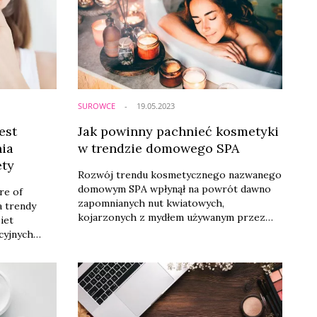
SUROWCE
19.05.2023
est
Jak powinny pachnieć kosmetyki
ia
w trendzie domowego SPA
ety
Rozwój trendu kosmetycznego nazwanego
domowym SPA wpłynął na powrót dawno
re of
zapomnianych nut kwiatowych,
a trendy
kojarzonych z mydłem używanym przez
iet
nasze babcie. Jednak nie tylko.
cyjnych
Przedłużeniem tego trendu są również
ją się w
perfumy pachnące kremowo oraz
ja stała się
kosmetyki roztaczające nuty znane z
 ważniejsze
męskich wód kolońskich –
 coraz
opowiada Marta Siembab, senselierka.