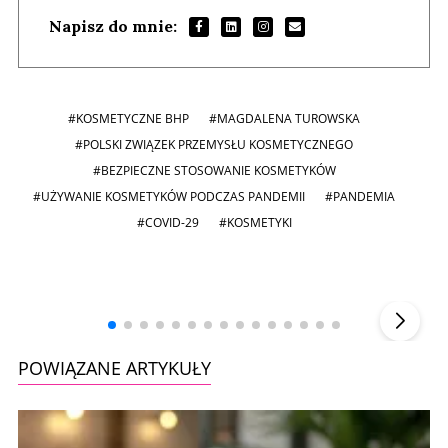
Napisz do mnie:
#KOSMETYCZNE BHP
#MAGDALENA TUROWSKA
#POLSKI ZWIĄZEK PRZEMYSŁU KOSMETYCZNEGO
#BEZPIECZNE STOSOWANIE KOSMETYKÓW
#UŻYWANIE KOSMETYKÓW PODCZAS PANDEMII
#PANDEMIA
#COVID-29
#KOSMETYKI
Andrzej i Marta Sterniccy
Marta i
▶
POWIĄZANE ARTYKUŁY