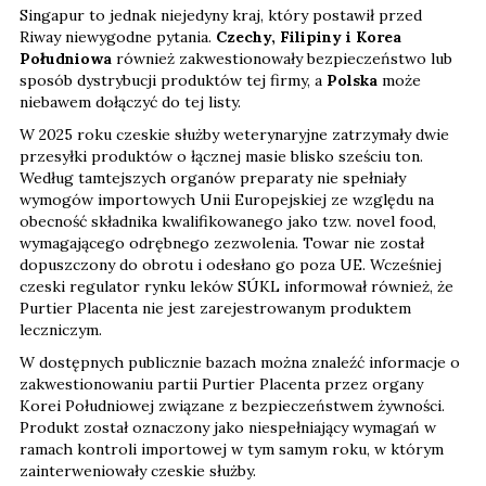
Singapur to jednak niejedyny kraj, który postawił przed
Riway niewygodne pytania.
Czechy, Filipiny i Korea
Południowa
również zakwestionowały bezpieczeństwo lub
sposób dystrybucji produktów tej firmy, a
Polska
może
niebawem dołączyć do tej listy.
W 2025 roku czeskie służby weterynaryjne zatrzymały dwie
przesyłki produktów o łącznej masie blisko sześciu ton.
Według tamtejszych organów preparaty nie spełniały
wymogów importowych Unii Europejskiej ze względu na
obecność składnika kwalifikowanego jako tzw. novel food,
wymagającego odrębnego zezwolenia. Towar nie został
dopuszczony do obrotu i odesłano go poza UE. Wcześniej
czeski regulator rynku leków SÚKL informował również, że
Purtier Placenta nie jest zarejestrowanym produktem
leczniczym.
W dostępnych publicznie bazach można znaleźć informacje o
zakwestionowaniu partii Purtier Placenta przez organy
Korei Południowej związane z bezpieczeństwem żywności.
Produkt został oznaczony jako niespełniający wymagań w
ramach kontroli importowej w tym samym roku, w którym
zainterweniowały czeskie służby.