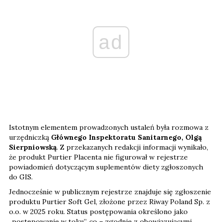
ad
Istotnym elementem prowadzonych ustaleń była rozmowa z
urzędniczką
Głównego Inspektoratu Sanitarnego, Olgą
Sierpniowską
. Z przekazanych redakcji informacji wynikało,
że produkt Purtier Placenta nie figurował w rejestrze
powiadomień dotyczącym suplementów diety zgłoszonych
do GIS.
Jednocześnie w publicznym rejestrze znajduje się zgłoszenie
produktu Purtier Soft Gel, złożone przez Riway Poland Sp. z
o.o. w 2025 roku. Status postępowania określono jako
„postępowanie w toku”, co – zgodnie z obowiązującymi