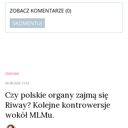
ZOBACZ KOMENTARZE (
0
)
SKOMENTUJ
Komentarze (
0
)
Nie znaleziono komentarzy
Zostaw swoje komentarze
Imię (Wymagane)
ZDROWIE
Anuluj
04.08.2026 13:52
Prześlij komentarz
Czy polskie organy zajmą się
Riway? Kolejne kontrowersje
wokół MLMu.