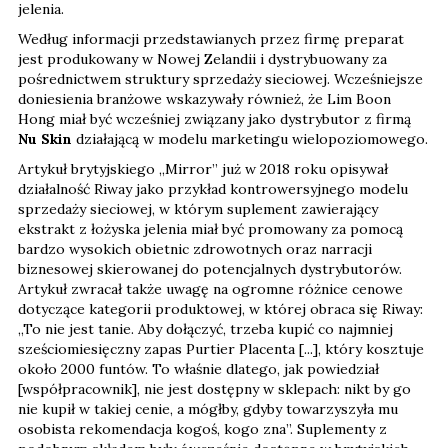
jelenia.
Według informacji przedstawianych przez firmę preparat
jest produkowany w Nowej Zelandii i dystrybuowany za
pośrednictwem struktury sprzedaży sieciowej. Wcześniejsze
doniesienia branżowe wskazywały również, że Lim Boon
Hong miał być wcześniej związany jako dystrybutor z firmą
Nu Skin
działającą w modelu marketingu wielopoziomowego.
Artykuł brytyjskiego „Mirror” już w 2018 roku opisywał
działalność Riway jako przykład kontrowersyjnego modelu
sprzedaży sieciowej, w którym suplement zawierający
ekstrakt z łożyska jelenia miał być promowany za pomocą
bardzo wysokich obietnic zdrowotnych oraz narracji
biznesowej skierowanej do potencjalnych dystrybutorów.
Artykuł zwracał także uwagę na ogromne różnice cenowe
dotyczące kategorii produktowej, w której obraca się Riway: ​​
„To nie jest tanie. Aby dołączyć, trzeba kupić co najmniej
sześciomiesięczny zapas Purtier Placenta [...], który kosztuje
około 2000 funtów. To właśnie dlatego, jak powiedział
[współpracownik], nie jest dostępny w sklepach: nikt by go
nie kupił w takiej cenie, a mógłby, gdyby towarzyszyła mu
osobista rekomendacja kogoś, kogo zna”. Suplementy z