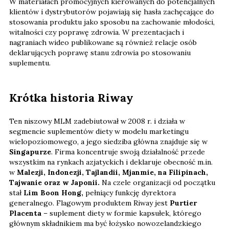
W materiałach promocyjnych kierowanych do potencjalnych
klientów i dystrybutorów pojawiają się hasła zachęcające do
stosowania produktu jako sposobu na zachowanie młodości,
witalności czy poprawę zdrowia. W prezentacjach i
nagraniach wideo publikowane są również relacje osób
deklarujących poprawę stanu zdrowia po stosowaniu
suplementu.
Krótka historia Riway
Ten niszowy MLM zadebiutował w 2008 r. i działa w
segmencie suplementów diety w modelu marketingu
wielopoziomowego, a jego siedziba główna znajduje się w
Singapurze
. Firma koncentruje swoją działalność przede
wszystkim na rynkach azjatyckich i deklaruje obecność m.in.
w
Malezji, Indonezji, Tajlandii, Mjanmie, na Filipinach,
Tajwanie oraz w Japonii.
Na czele organizacji od początku
stał
Lim Boon Hong,
pełniący funkcję dyrektora
generalnego. Flagowym produktem Riway jest
Purtier
Placenta
– suplement diety w formie kapsułek, którego
głównym składnikiem ma być łożysko nowozelandzkiego