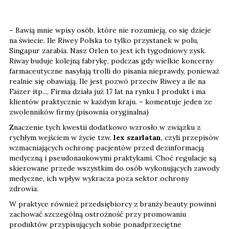
– Bawią mnie wpisy osób, które nie rozumieją, co się dzieje
na świecie. Ile Riwey Polska to tylko przystanek w polu,
Singapur zarabia. Nasz Orlen to jest ich tygodniowy zysk.
Riway buduje kolejną fabrykę, podczas gdy wielkie koncerny
farmaceutyczne nasyłają trolli do pisania nieprawdy, ponieważ
realnie się obawiają. Ile jest pozwó przeciw Riwey a ile na
Faizer itp..., Firma działa już 17 lat na rynku 1 produkt i ma
klientów praktycznie w każdym kraju. – komentuje jeden ze
zwolenników firmy (pisownia oryginalna)
Znaczenie tych kwestii dodatkowo wzrosło w związku z
rychłym wejściem w życie tzw.
lex szarlatan
, czyli przepisów
wzmacniających ochronę pacjentów przed dezinformacją
medyczną i pseudonaukowymi praktykami. Choć regulacje są
skierowane przede wszystkim do osób wykonujących zawody
medyczne, ich wpływ wykracza poza sektor ochrony
zdrowia.
W praktyce również przedsiębiorcy z branży beauty powinni
zachować szczególną ostrożność przy promowaniu
produktów przypisujących sobie ponadprzeciętne