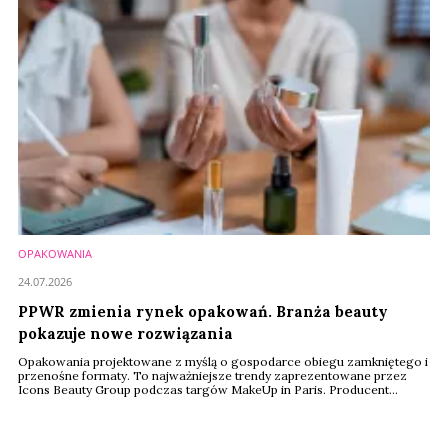
OPAKOWANIA
24.07.2026
PPWR zmienia rynek opakowań. Branża beauty
pokazuje nowe rozwiązania
Opakowania projektowane z myślą o gospodarce obiegu zamkniętego i
przenośne formaty. To najważniejsze trendy zaprezentowane przez
Icons Beauty Group podczas targów MakeUp in Paris. Producent
pokazał rozwiązania przygotowane z myślą o unijnym rozporządzeniu
PPWR, które od sierpnia 2026 roku zacznie obowiązywać producentów
w całej Unii Europejskiej.