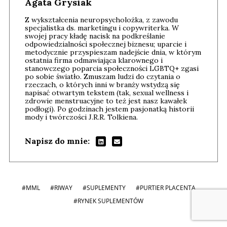
Agata Grysiak
Z wykształcenia neuropsycholożka, z zawodu
specjalistka ds. marketingu i copywriterka. W
swojej pracy kładę nacisk na podkreślanie
odpowiedzialności społecznej biznesu; uparcie i
metodycznie przyspieszam nadejście dnia, w którym
ostatnia firma odmawiająca klarownego i
stanowczego poparcia społeczności LGBTQ+ zgasi
po sobie światło. Zmuszam ludzi do czytania o
rzeczach, o których inni w branży wstydzą się
napisać otwartym tekstem (tak, sexual wellness i
zdrowie menstruacyjne to też jest nasz kawałek
podłogi). Po godzinach jestem pasjonatką historii
mody i twórczości J.R.R. Tolkiena.
Napisz do mnie:
#MML
#RIWAY
#SUPLEMENTY
#PURTIER PLACENTA
#RYNEK SUPLEMENTÓW