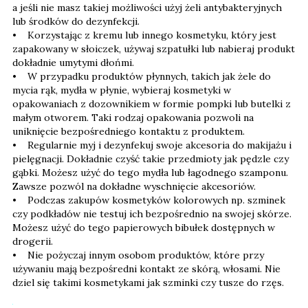
a jeśli nie masz takiej możliwości użyj żeli antybakteryjnych
lub środków do dezynfekcji.
• Korzystając z kremu lub innego kosmetyku, który jest
zapakowany w słoiczek, używaj szpatułki lub nabieraj produkt
dokładnie umytymi dłońmi.
• W przypadku produktów płynnych, takich jak żele do
mycia rąk, mydła w płynie, wybieraj kosmetyki w
opakowaniach z dozownikiem w formie pompki lub butelki z
małym otworem. Taki rodzaj opakowania pozwoli na
uniknięcie bezpośredniego kontaktu z produktem.
• Regularnie myj i dezynfekuj swoje akcesoria do makijażu i
pielęgnacji. Dokładnie czyść takie przedmioty jak pędzle czy
gąbki. Możesz użyć do tego mydła lub łagodnego szamponu.
Zawsze pozwól na dokładne wyschnięcie akcesoriów.
• Podczas zakupów kosmetyków kolorowych np. szminek
czy podkładów nie testuj ich bezpośrednio na swojej skórze.
Możesz użyć do tego papierowych bibułek dostępnych w
drogerii.
• Nie pożyczaj innym osobom produktów, które przy
używaniu mają bezpośredni kontakt ze skórą, włosami. Nie
dziel się takimi kosmetykami jak szminki czy tusze do rzęs.