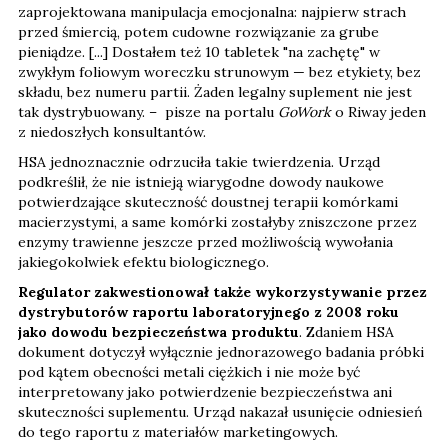
zaprojektowana manipulacja emocjonalna: najpierw strach
przed śmiercią, potem cudowne rozwiązanie za grube
pieniądze. [...] Dostałem też 10 tabletek "na zachętę" w
zwykłym foliowym woreczku strunowym — bez etykiety, bez
składu, bez numeru partii. Żaden legalny suplement nie jest
tak dystrybuowany. – pisze na portalu
GoWork
o Riway jeden
z niedoszłych konsultantów.
HSA jednoznacznie odrzuciła takie twierdzenia. Urząd
podkreślił, że nie istnieją wiarygodne dowody naukowe
potwierdzające skuteczność doustnej terapii komórkami
macierzystymi, a same komórki zostałyby zniszczone przez
enzymy trawienne jeszcze przed możliwością wywołania
jakiegokolwiek efektu biologicznego.
Regulator zakwestionował także wykorzystywanie przez
dystrybutorów raportu laboratoryjnego z 2008 roku
jako dowodu bezpieczeństwa produktu
. Zdaniem HSA
dokument dotyczył wyłącznie jednorazowego badania próbki
pod kątem obecności metali ciężkich i nie może być
interpretowany jako potwierdzenie bezpieczeństwa ani
skuteczności suplementu. Urząd nakazał usunięcie odniesień
do tego raportu z materiałów marketingowych.