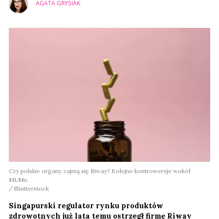
AGATA GRYSIAK
Czy polskie organy zajmą się Riway? Kolejne kontrowersje wokół
MLMu.
Shutterstock
Singapurski regulator rynku produktów
zdrowotnych już lata temu ostrzegł firmę Riway