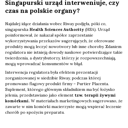
Singapurski urząd interweniuje, czy
czas na polskie organy?
Najdalej idące działania wobec Riway podjęła, póki co,
singapurska
Health Sciences Authority
(HSA). Urząd
poinformował, że nakazał spółce zaprzestanie
wykorzystywania przekazów sugerujących, że oferowane
produkty mogą leczyć nowotwory lub inne choroby. Zdaniem
regulatora nie istnieją dowody naukowe potwierdzające takie
twierdzenia, a dystrybutorzy, którzy je rozpowszechniają,
mogą wprowadzać konsumentów w błąd.
Interwencja regulatora była efektem prezentacji
zorganizowanej w siedzibie Riway, podczas której
promowano flagowy produkt firmy – Purtier Placenta.
Suplement, którego głównym składnikiem ma być łożysko
jelenia, przedstawiano jako element
tzw. terapii żywymi
komórkami.
W materiałach marketingowych sugerowano, że
zawarte w nim komórki macierzyste mogą wspierać leczenie
chorób po spożyciu preparatu.