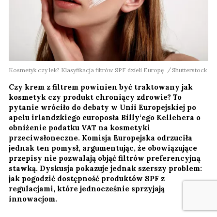
Kosmetyk czy lek? Klasyfikacja filtrów SPF dzieli Europę
Shutterstock
Czy krem z filtrem powinien być traktowany jak
kosmetyk czy produkt chroniący zdrowie? To
pytanie wróciło do debaty w Unii Europejskiej po
apelu irlandzkiego europosła Billy‘ego Kellehera o
obniżenie podatku VAT na kosmetyki
przeciwsłoneczne. Komisja Europejska odrzuciła
jednak ten pomysł, argumentując, że obowiązujące
przepisy nie pozwalają objąć filtrów preferencyjną
stawką. Dyskusja pokazuje jednak szerszy problem:
jak pogodzić dostępność produktów SPF z
regulacjami, które jednocześnie sprzyjają
innowacjom.