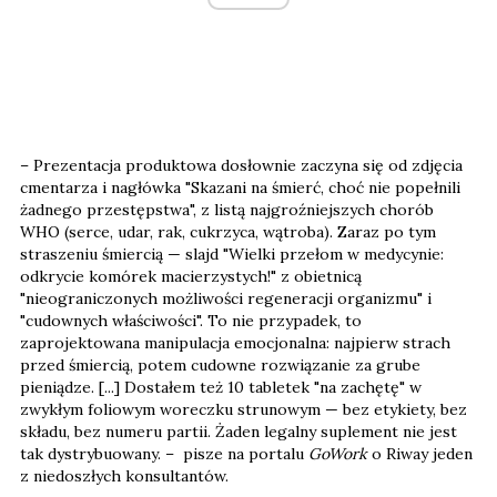
– Prezentacja produktowa dosłownie zaczyna się od zdjęcia
cmentarza i nagłówka "Skazani na śmierć, choć nie popełnili
żadnego przestępstwa", z listą najgroźniejszych chorób
WHO (serce, udar, rak, cukrzyca, wątroba). Zaraz po tym
straszeniu śmiercią — slajd "Wielki przełom w medycynie:
odkrycie komórek macierzystych!" z obietnicą
"nieograniczonych możliwości regeneracji organizmu" i
"cudownych właściwości". To nie przypadek, to
zaprojektowana manipulacja emocjonalna: najpierw strach
przed śmiercią, potem cudowne rozwiązanie za grube
pieniądze. [...] Dostałem też 10 tabletek "na zachętę" w
zwykłym foliowym woreczku strunowym — bez etykiety, bez
składu, bez numeru partii. Żaden legalny suplement nie jest
tak dystrybuowany. – pisze na portalu
GoWork
o Riway jeden
z niedoszłych konsultantów.