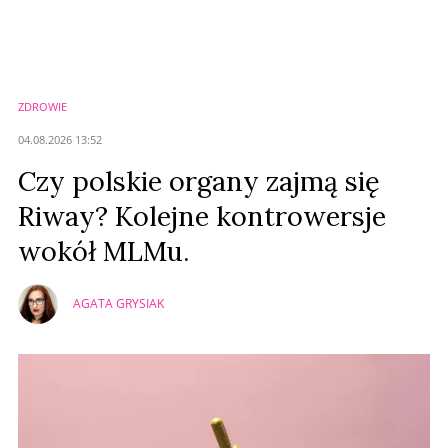
Nie znaleziono komentarzy
Zostaw swoje komentarze
Imię (Wymagane)
ZDROWIE
Anuluj
04.08.2026 13:52
Prześlij komentarz
Czy polskie organy zajmą się
Riway? Kolejne kontrowersje
wokół MLMu.
AGATA GRYSIAK