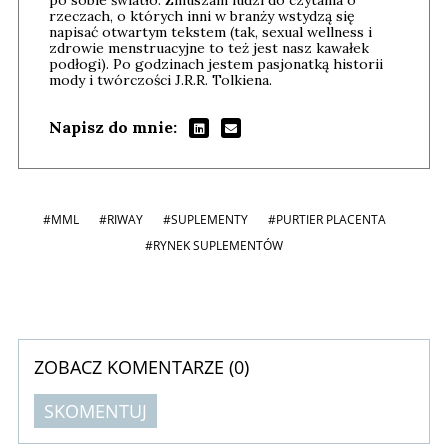
po sobie światło. Zmuszam ludzi do czytania o
rzeczach, o których inni w branży wstydzą się
napisać otwartym tekstem (tak, sexual wellness i
zdrowie menstruacyjne to też jest nasz kawałek
podłogi). Po godzinach jestem pasjonatką historii
mody i twórczości J.R.R. Tolkiena.
Napisz do mnie:
#MML
#RIWAY
#SUPLEMENTY
#PURTIER PLACENTA
#RYNEK SUPLEMENTÓW
ZOBACZ KOMENTARZE (
0
)
SKOMENTUJ