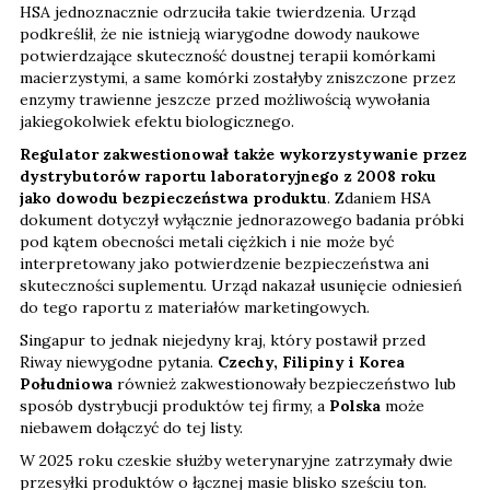
HSA jednoznacznie odrzuciła takie twierdzenia. Urząd
podkreślił, że nie istnieją wiarygodne dowody naukowe
potwierdzające skuteczność doustnej terapii komórkami
macierzystymi, a same komórki zostałyby zniszczone przez
enzymy trawienne jeszcze przed możliwością wywołania
jakiegokolwiek efektu biologicznego.
Regulator zakwestionował także wykorzystywanie przez
dystrybutorów raportu laboratoryjnego z 2008 roku
jako dowodu bezpieczeństwa produktu
. Zdaniem HSA
dokument dotyczył wyłącznie jednorazowego badania próbki
pod kątem obecności metali ciężkich i nie może być
interpretowany jako potwierdzenie bezpieczeństwa ani
skuteczności suplementu. Urząd nakazał usunięcie odniesień
do tego raportu z materiałów marketingowych.
Singapur to jednak niejedyny kraj, który postawił przed
Riway niewygodne pytania.
Czechy, Filipiny i Korea
Południowa
również zakwestionowały bezpieczeństwo lub
sposób dystrybucji produktów tej firmy, a
Polska
może
niebawem dołączyć do tej listy.
W 2025 roku czeskie służby weterynaryjne zatrzymały dwie
przesyłki produktów o łącznej masie blisko sześciu ton.