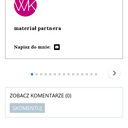
materiał partnera
Napisz do mnie:
Andrzej i Marta Sterniccy
Marta i
▶
ZOBACZ KOMENTARZE (
0
)
SKOMENTUJ
Komentarze (
0
)