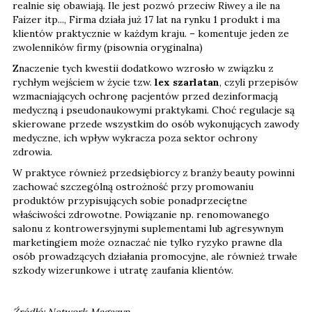
realnie się obawiają. Ile jest pozwó przeciw Riwey a ile na
Faizer itp..., Firma działa już 17 lat na rynku 1 produkt i ma
klientów praktycznie w każdym kraju. – komentuje jeden ze
zwolenników firmy (pisownia oryginalna)
Znaczenie tych kwestii dodatkowo wzrosło w związku z
rychłym wejściem w życie tzw.
lex szarlatan
, czyli przepisów
wzmacniających ochronę pacjentów przed dezinformacją
medyczną i pseudonaukowymi praktykami. Choć regulacje są
skierowane przede wszystkim do osób wykonujących zawody
medyczne, ich wpływ wykracza poza sektor ochrony
zdrowia.
W praktyce również przedsiębiorcy z branży beauty powinni
zachować szczególną ostrożność przy promowaniu
produktów przypisujących sobie ponadprzeciętne
właściwości zdrowotne. Powiązanie np. renomowanego
salonu z kontrowersyjnymi suplementami lub agresywnym
marketingiem może oznaczać nie tylko ryzyko prawne dla
osób prowadzących działania promocyjne, ale również trwałe
szkody wizerunkowe i utratę zaufania klientów.