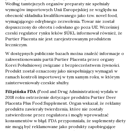
Według tamtejszych organów preparaty nie spełniały
wymogów importowych Unii Europejskiej ze względu na
obecność składnika kwalifikowanego jako tzw. novel food,
wymagającego odrębnego zezwolenia. Towar nie został
dopuszczony do obrotu i odesłano go poza UE. Wcześniej
czeski regulator rynku leków SÚKL informował również, że
Purtier Placenta nie jest zarejestrowanym produktem
leczniczym.
W dostępnych publicznie bazach można znaleźć informacje o
zakwestionowaniu partii Purtier Placenta przez organy
Korei Południowej związane z bezpieczeństwem żywności.
Produkt został oznaczony jako niespełniający wymagań w
ramach kontroli importowej w tym samym roku, w którym
zainterweniowały czeskie służby.
Filipińska FDA
(Food and Drug Administration) wydała w
2018 roku ostrzeżenie dotyczące produktu Purtier Deer
Placenta Plus Food Supplement. Organ wskazał, że reklamy
produktu zawierały twierdzenia, które nie zostały
zatwierdzone przez regulatora i mogły wprowadzać
konsumentów w błąd. FDA przypomniała, że suplementy diety
nie mogą być reklamowane jako produkty zapobiegające