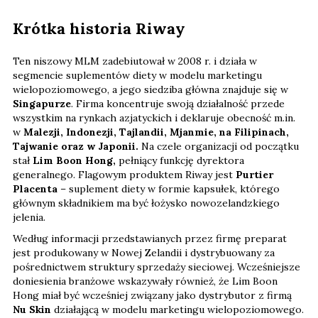
Krótka historia Riway
Ten niszowy MLM zadebiutował w 2008 r. i działa w
segmencie suplementów diety w modelu marketingu
wielopoziomowego, a jego siedziba główna znajduje się w
Singapurze
. Firma koncentruje swoją działalność przede
wszystkim na rynkach azjatyckich i deklaruje obecność m.in.
w
Malezji, Indonezji, Tajlandii, Mjanmie, na Filipinach,
Tajwanie oraz w Japonii.
Na czele organizacji od początku
stał
Lim Boon Hong,
pełniący funkcję dyrektora
generalnego. Flagowym produktem Riway jest
Purtier
Placenta
– suplement diety w formie kapsułek, którego
głównym składnikiem ma być łożysko nowozelandzkiego
jelenia.
Według informacji przedstawianych przez firmę preparat
jest produkowany w Nowej Zelandii i dystrybuowany za
pośrednictwem struktury sprzedaży sieciowej. Wcześniejsze
doniesienia branżowe wskazywały również, że Lim Boon
Hong miał być wcześniej związany jako dystrybutor z firmą
Nu Skin
działającą w modelu marketingu wielopoziomowego.