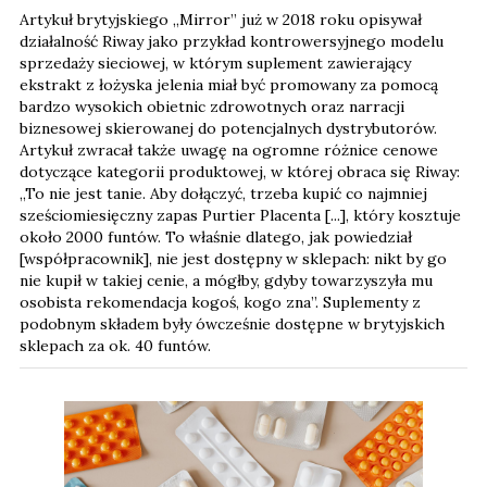
Artykuł brytyjskiego „Mirror” już w 2018 roku opisywał
działalność Riway jako przykład kontrowersyjnego modelu
sprzedaży sieciowej, w którym suplement zawierający
ekstrakt z łożyska jelenia miał być promowany za pomocą
bardzo wysokich obietnic zdrowotnych oraz narracji
biznesowej skierowanej do potencjalnych dystrybutorów.
Artykuł zwracał także uwagę na ogromne różnice cenowe
dotyczące kategorii produktowej, w której obraca się Riway: ​​
„To nie jest tanie. Aby dołączyć, trzeba kupić co najmniej
sześciomiesięczny zapas Purtier Placenta [...], który kosztuje
około 2000 funtów. To właśnie dlatego, jak powiedział
[współpracownik], nie jest dostępny w sklepach: nikt by go
nie kupił w takiej cenie, a mógłby, gdyby towarzyszyła mu
osobista rekomendacja kogoś, kogo zna”. Suplementy z
podobnym składem były ówcześnie dostępne w brytyjskich
sklepach za ok. 40 funtów.