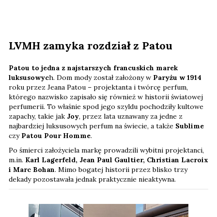
LVMH zamyka rozdział z Patou
Patou to jedna z najstarszych francuskich marek
luksusowyc
h. Dom mody został założony w
Paryżu w 1914
roku przez Jeana Patou – projektanta i twórcę perfum,
którego nazwisko zapisało się również w historii światowej
perfumerii. To właśnie spod jego szyldu pochodziły kultowe
zapachy, takie jak
Joy
, przez lata uznawany za jedne z
najbardziej luksusowych perfum na świecie, a także
Sublime
czy
Patou Pour Homme
.
Po śmierci założyciela markę prowadzili wybitni projektanci,
m.in.
Karl Lagerfeld, Jean Paul Gaultier, Christian Lacroix
i Marc Bohan
. Mimo bogatej historii przez blisko trzy
dekady pozostawała jednak praktycznie nieaktywna.