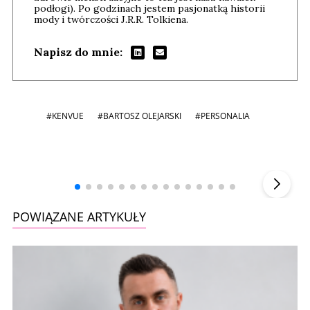
podłogi). Po godzinach jestem pasjonatką historii
mody i twórczości J.R.R. Tolkiena.
Napisz do mnie:
#KENVUE
#BARTOSZ OLEJARSKI
#PERSONALIA
Andrzej i Marta Sterniccy
Marta i
▶
POWIĄZANE ARTYKUŁY