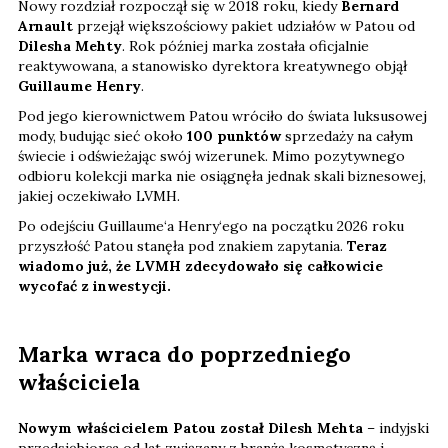
Nowy rozdział rozpoczął się w 2018 roku, kiedy
Bernard
Arnault
przejął większościowy pakiet udziałów w Patou od
Dilesha Mehty
. Rok później marka została oficjalnie
reaktywowana, a stanowisko dyrektora kreatywnego objął
Guillaume Henry
.
Pod jego kierownictwem Patou wróciło do świata luksusowej
mody, budując sieć około
100 punktów
sprzedaży na całym
świecie i odświeżając swój wizerunek. Mimo pozytywnego
odbioru kolekcji marka nie osiągnęła jednak skali biznesowej,
jakiej oczekiwało LVMH.
Po odejściu Guillaume‘a Henry‘ego na początku 2026 roku
przyszłość Patou stanęła pod znakiem zapytania.
Teraz
wiadomo już, że LVMH zdecydowało się całkowicie
wycofać z inwestycji.
Marka wraca do poprzedniego
właściciela
Nowym właścicielem Patou został Dilesh Mehta
– indyjski
przedsiębiorca od lat związany z branżą kosmetyczną i