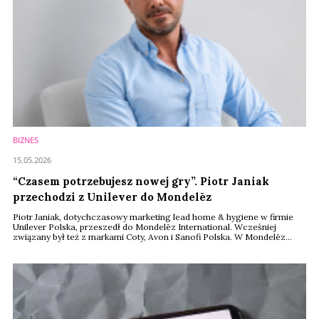
BIZNES
15.05.2026
“Czasem potrzebujesz nowej gry”. Piotr Janiak
przechodzi z Unilever do Mondelēz
Piotr Janiak, dotychczasowy marketing lead home & hygiene w firmie
Unilever Polska, przeszedł do Mondelēz International. Wcześniej
związany był też z markami Coty, Avon i Sanofi Polska. W Mondelēz
objął stanowisko menedżera ds. marketingu odpowiedzialnego za
markę rogalików 7Days.