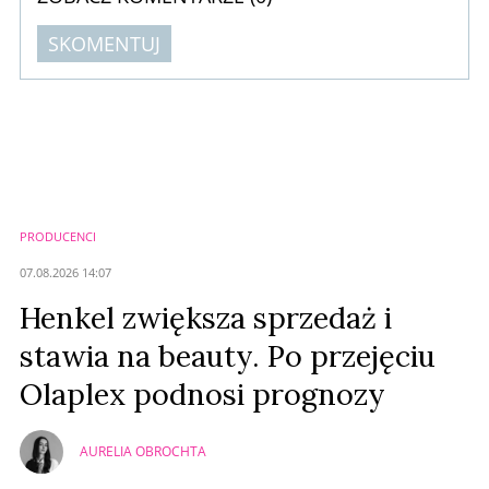
SKOMENTUJ
Komentarze (
0
)
Nie znaleziono komentarzy
Zostaw swoje komentarze
Imię (Wymagane)
PRODUCENCI
Anuluj
07.08.2026 14:07
Prześlij komentarz
Henkel zwiększa sprzedaż i
stawia na beauty. Po przejęciu
Olaplex podnosi prognozy
AURELIA OBROCHTA