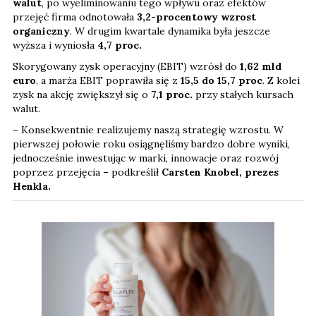
walut
, po wyeliminowaniu tego wpływu oraz efektów
przejęć firma odnotowała
3,2-procentowy wzrost
organiczny
. W drugim kwartale dynamika była jeszcze
wyższa i wyniosła
4,7 proc.
Skorygowany zysk operacyjny (EBIT) wzrósł do
1,62 mld
euro
, a marża EBIT poprawiła się z
15,5 do 15,7 proc
. Z kolei
zysk na akcję zwiększył się o
7,1
proc.
przy stałych kursach
walut.
– Konsekwentnie realizujemy naszą strategię wzrostu. W
pierwszej połowie roku osiągnęliśmy bardzo dobre wyniki,
jednocześnie inwestując w marki, innowacje oraz rozwój
poprzez przejęcia – podkreślił
Carsten Knobel, prezes
Henkla.