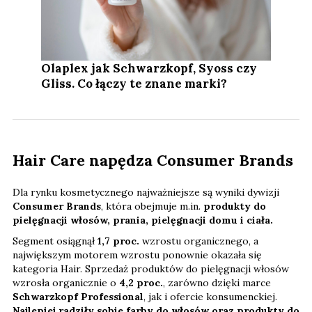
Olaplex jak Schwarzkopf, Syoss czy
Gliss. Co łączy te znane marki?
Hair Care napędza Consumer Brands
Dla rynku kosmetycznego najważniejsze są wyniki dywizji
Consumer Brands
, która obejmuje m.in.
produkty do
pielęgnacji włosów, prania, pielęgnacji domu i ciała.
Segment osiągnął
1,7 proc.
wzrostu organicznego, a
największym motorem wzrostu ponownie okazała się
kategoria Hair. Sprzedaż produktów do pielęgnacji włosów
wzrosła organicznie o
4,2 proc.
, zarówno dzięki marce
Schwarzkopf Professional
, jak i ofercie konsumenckiej.
Najlepiej radziły sobie farby do włosów oraz produkty do