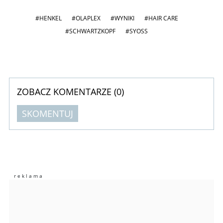
#HENKEL
#OLAPLEX
#WYNIKI
#HAIR CARE
#SCHWARTZKOPF
#SYOSS
ZOBACZ KOMENTARZE (
0
)
SKOMENTUJ
Komentarze (
0
)
Nie znaleziono komentarzy
Zostaw swoje komentarze
Imię (Wymagane)
Anuluj