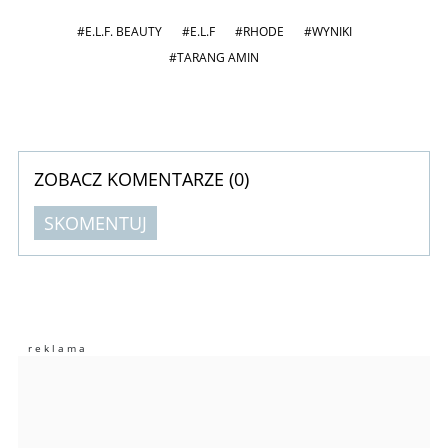
#E.L.F. BEAUTY
#E.L.F
#RHODE
#WYNIKI
#TARANG AMIN
ZOBACZ KOMENTARZE (
0
)
SKOMENTUJ
Komentarze (
0
)
Nie znaleziono komentarzy
Zostaw swoje komentarze
Imię (Wymagane)
Anuluj