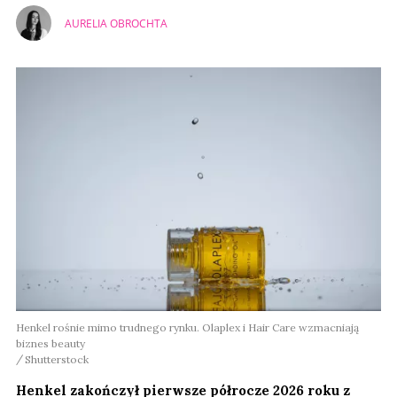
AURELIA OBROCHTA
Henkel rośnie mimo trudnego rynku. Olaplex i Hair Care wzmacniają
biznes beauty
Shutterstock
Henkel zakończył pierwsze półrocze 2026 roku z