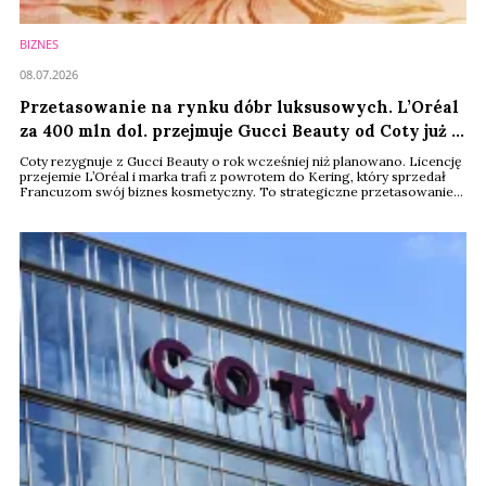
BIZNES
08.07.2026
Przetasowanie na rynku dóbr luksusowych. L’Oréal
za 400 mln dol. przejmuje Gucci Beauty od Coty już w
2027 r.
Coty rezygnuje z Gucci Beauty o rok wcześniej niż planowano. Licencję
przejemie L’Oréal i marka trafi z powrotem do Kering, który sprzedał
Francuzom swój biznes kosmetyczny. To strategiczne przetasowanie
może mieć spory wpływ na rynek premium, zwłaszcza na segment
zapachów.