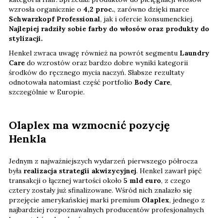
wzrosła organicznie o
4,2 proc.
, zarówno dzięki marce
Schwarzkopf Professional
, jak i ofercie konsumenckiej.
Najlepiej radziły sobie farby do włosów oraz produkty do
stylizacji.
Henkel zwraca uwagę również na powrót segmentu
Laundry
Care
do wzrostów oraz bardzo dobre wyniki kategorii
środków do ręcznego mycia naczyń. Słabsze rezultaty
odnotowała natomiast część portfolio
Body Care
,
szczególnie w Europie.
Olaplex ma wzmocnić pozycję
Henkla
Jednym z najważniejszych wydarzeń pierwszego półrocza
była
realizacja strategii akwizycyjnej
. Henkel zawarł pięć
transakcji o łącznej wartości około
5 mld euro
, z czego
cztery zostały już sfinalizowane. Wśród nich znalazło się
przejęcie amerykańskiej marki premium
Olaplex
, jednego z
najbardziej rozpoznawalnych producentów profesjonalnych