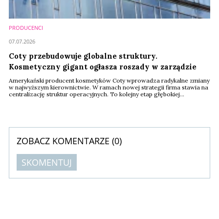
PRODUCENCI
07.07.2026
Coty przebudowuje globalne struktury.
Kosmetyczny gigant ogłasza roszady w zarządzie
Amerykański producent kosmetyków Coty wprowadza radykalne zmiany
w najwyższym kierownictwie. W ramach nowej strategii firma stawia na
centralizację struktur operacyjnych. To kolejny etap głębokiej
rekonstrukcji zarządu.
ZOBACZ KOMENTARZE (
0
)
SKOMENTUJ
Komentarze (
0
)
Nie znaleziono komentarzy
Zostaw swoje komentarze