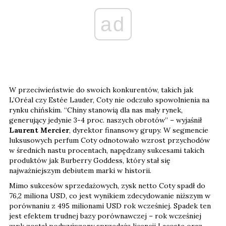
ad
W przeciwieństwie do swoich konkurentów, takich jak
L’Oréal czy Estée Lauder, Coty nie odczuło spowolnienia na
rynku chińskim. “Chiny stanowią dla nas mały rynek,
generujący jedynie 3-4 proc. naszych obrotów” – wyjaśnił
Laurent Mercier
, dyrektor finansowy grupy. W segmencie
luksusowych perfum Coty odnotowało wzrost przychodów
w średnich nastu procentach, napędzany sukcesami takich
produktów jak Burberry Goddess, który stał się
najważniejszym debiutem marki w historii.
Mimo sukcesów sprzedażowych, zysk netto Coty spadł do
76,2 miliona USD, co jest wynikiem zdecydowanie niższym w
porównaniu z 495 milionami USD rok wcześniej. Spadek ten
jest efektem trudnej bazy porównawczej – rok wcześniej
zysk został podwyższony sprzedażą licencji Lacoste oraz