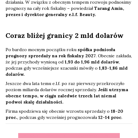
działania. W związku z obecnym tempem rozwoju podnosimy
prognozy na cały rok fiskalny – powiedział
Tarang Amin,
prezes i dyrektor generalny e.l.f. Beauty.
Coraz bliżej granicy 2 mld dolarów
Po bardzo mocnym początku roku
spółka podniosła
prognozy sprzedaży na rok fiskalny 2027
. Obecnie zakłada,
że jej przychody wyniosą od
1,93 do 1,96 mld dolarów
,
podczas gdy wcześniejsze szacunki mówiły o
1,83–1,86 mld
dolarów.
Jeszcze dwa lata temu e.l.f. po raz pierwszy przekroczyło
poziom miliarda dolarów rocznej sprzedaży.
Jeśli utrzyma
obecne tempo, w ciągu zaledwie trzech lat niemal
podwoi skalę działalności.
Firma spodziewa się obecnie wzrostu sprzedaży o
18–20
proc.
, podczas gdy wcześniej prognozowała
12–14 proc
.