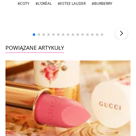
#COTY
#L’ORÉAL
#ESTEE LAUDER
#BURBERRY
Andrzej i Marta Sterniccy
Marta i
▶
POWIĄZANE ARTYKUŁY