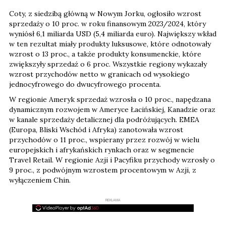
Coty, z siedzibą główną w Nowym Jorku, ogłosiło wzrost
sprzedaży o 10 proc. w roku finansowym 2023/2024, który
wyniósł 6,1 miliarda USD (5,4 miliarda euro). Największy wkład
w ten rezultat miały produkty luksusowe, które odnotowały
wzrost o 13 proc., a także produkty konsumenckie, które
zwiększyły sprzedaż o 6 proc. Wszystkie regiony wykazały
wzrost przychodów netto w granicach od wysokiego
jednocyfrowego do dwucyfrowego procenta.
W regionie Ameryk sprzedaż wzrosła o 10 proc., napędzana
dynamicznym rozwojem w Ameryce Łacińskiej, Kanadzie oraz
w kanale sprzedaży detalicznej dla podróżujących. EMEA
(Europa, Bliski Wschód i Afryka) zanotowała wzrost
przychodów o 11 proc., wspierany przez rozwój w wielu
europejskich i afrykańskich rynkach oraz w segmencie
Travel Retail. W regionie Azji i Pacyfiku przychody wzrosły o
9 proc., z podwójnym wzrostem procentowym w Azji, z
wyłączeniem Chin.
REKLAMA