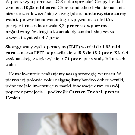
W pierwszym półroczu 2026 roku sprzedaż Grupy Henkel
wyniosła
10,35 mld euro
. Choć nominalnie była nieznacznie
niższa niż rok wcześniej ze względu na
niekorzystne kursy
walut
, po wyeliminowaniu tego wpływu oraz efektów
przejęć firma odnotowała
3,2-procentowy wzrost
organiczny
. W drugim kwartale dynamika była jeszcze
wyższa i wyniosła
4,7 proc.
Skorygowany zysk operacyjny (EBIT) wzrósł do
1,62 mld
euro
, a marża EBIT poprawiła się z
15,5 do 15,7 proc
. Z kolei
zysk na akcję zwiększył się o
7,1
proc.
przy stałych kursach
walut.
– Konsekwentnie realizujemy naszą strategię wzrostu. W
pierwszej połowie roku osiągnęliśmy bardzo dobre wyniki,
jednocześnie inwestując w marki, innowacje oraz rozwój
poprzez przejęcia – podkreślił
Carsten Knobel, prezes
Henkla.