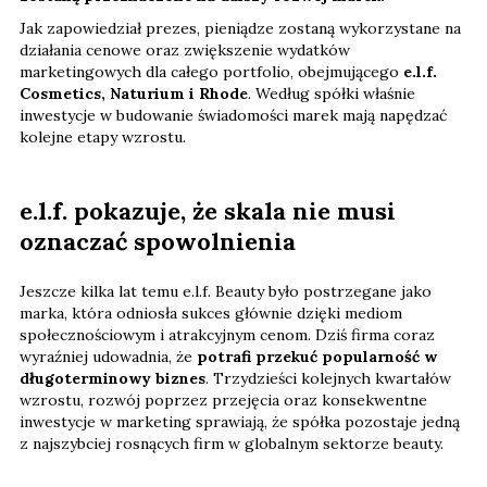
Jak zapowiedział prezes, pieniądze zostaną wykorzystane na
działania cenowe oraz zwiększenie wydatków
marketingowych dla całego portfolio, obejmującego
e.l.f.
Cosmetics, Naturium i Rhode
. Według spółki właśnie
inwestycje w budowanie świadomości marek mają napędzać
kolejne etapy wzrostu.
e.l.f. pokazuje, że skala nie musi
oznaczać spowolnienia
Jeszcze kilka lat temu e.l.f. Beauty było postrzegane jako
marka, która odniosła sukces głównie dzięki mediom
społecznościowym i atrakcyjnym cenom. Dziś firma coraz
wyraźniej udowadnia, że
potrafi przekuć popularność w
długoterminowy biznes
. Trzydzieści kolejnych kwartałów
wzrostu, rozwój poprzez przejęcia oraz konsekwentne
inwestycje w marketing sprawiają, że spółka pozostaje jedną
z najszybciej rosnących firm w globalnym sektorze beauty.