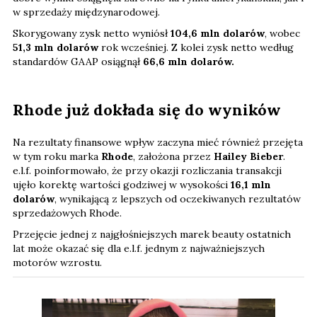
w sprzedaży międzynarodowej.
Skorygowany zysk netto wyniósł
104,6 mln dolarów
, wobec
51,3 mln dolarów
rok wcześniej. Z kolei zysk netto według
standardów GAAP osiągnął
66,6 mln dolarów.
Rhode już dokłada się do wyników
Na rezultaty finansowe wpływ zaczyna mieć również przejęta
w tym roku marka
Rhode
, założona przez
Hailey Bieber
.
e.l.f. poinformowało, że przy okazji rozliczania transakcji
ujęło korektę wartości godziwej w wysokości
16,1 mln
dolarów
, wynikającą z lepszych od oczekiwanych rezultatów
sprzedażowych Rhode.
Przejęcie jednej z najgłośniejszych marek beauty ostatnich
lat może okazać się dla e.l.f. jednym z najważniejszych
motorów wzrostu.