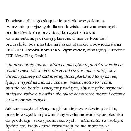
To właśnie dlatego skupia się przede wszystkim na
tworzeniu przyjaznych dla środowiska, zrównoważonych
produktów, które przyniosą korzyści zarówno
konsumentom, jak i całej planecie. O marce Foamie i
przyszłości bez plastiku na naszej planecie opowiedziała na
FBK 2021
Dorota Pomacho-Pątkiewicz,
Managing Director
CEE New Flag GmbH.
-
Reprezentuję markę, która na początku tego roku weszła na
polski rynek. Marka Foamie została stworzona z misją, aby
chronić planetę od nadmiernej ilości plastiku, której na niej
ląduje i wypełnia morza i oceany. Nasze motto to "Think
outside the bottle". Pracujemy nad tym, aby nie tylko wspierać
mniejsze zużycie plastiku, ale także oczyszczać morza i oceany
z tworzyw sztucznych.
Jak zaznaczyła, abyśmy mogli zmniejszyć zużycie plastiku,
przede wszystkim powinniśmy wyeliminować użycie plastiku
do produkcji rzeczy jednorazowych. -
Momentem zwrotnym
będzie ten, kiedy ludzie zrozumieją, że nie możemy w