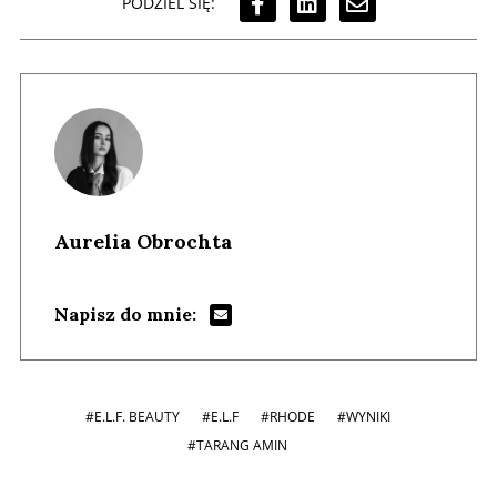
PODZIEL SIĘ:
Aurelia Obrochta
Napisz do mnie:
#E.L.F. BEAUTY
#E.L.F
#RHODE
#WYNIKI
#TARANG AMIN