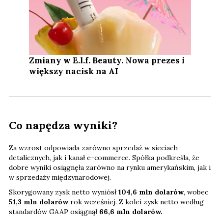
Zmiany w E.l.f. Beauty. Nowa prezes i
większy nacisk na AI
Co napędza wyniki?
Za wzrost odpowiada zarówno sprzedaż w sieciach
detalicznych, jak i kanał e-commerce. Spółka podkreśla, że
dobre wyniki osiągnęła zarówno na rynku amerykańskim, jak i
w sprzedaży międzynarodowej.
Skorygowany zysk netto wyniósł
104,6 mln dolarów
, wobec
51,3 mln dolarów
rok wcześniej. Z kolei zysk netto według
standardów GAAP osiągnął
66,6 mln dolarów.