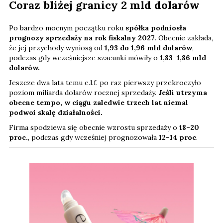
Coraz bliżej granicy 2 mld dolarów
Po bardzo mocnym początku roku
spółka podniosła
prognozy sprzedaży na rok fiskalny 2027
. Obecnie zakłada,
że jej przychody wyniosą od
1,93 do 1,96 mld dolarów
,
podczas gdy wcześniejsze szacunki mówiły o
1,83–1,86 mld
dolarów.
Jeszcze dwa lata temu e.l.f. po raz pierwszy przekroczyło
poziom miliarda dolarów rocznej sprzedaży.
Jeśli utrzyma
obecne tempo, w ciągu zaledwie trzech lat niemal
podwoi skalę działalności.
Firma spodziewa się obecnie wzrostu sprzedaży o
18–20
proc.
, podczas gdy wcześniej prognozowała
12–14 proc
.