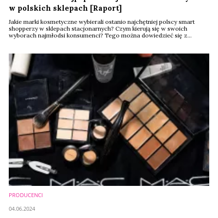
w polskich sklepach [Raport]
Jakie marki kosmetyczne wybierali ostanio najchętniej polscy smart
shopperzy w sklepach stacjonarnych? Czym kierują się w swoich
wyborach najmłodsi konsumenci? Tego można dowiedzieć się z
cyklicznego badania FMCG Brands We Shop, przeprowadzonego przez
Blix i Kantar.
PRODUCENCI
04.06.2024