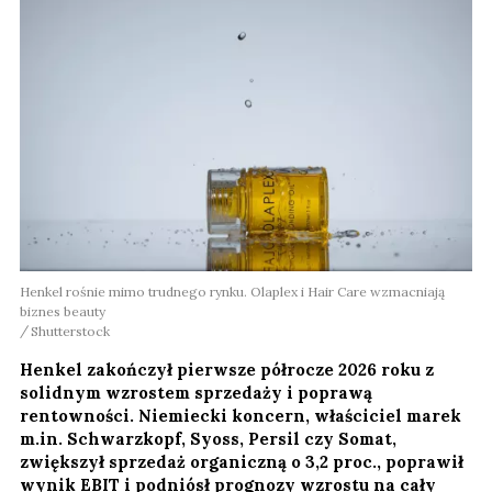
Henkel rośnie mimo trudnego rynku. Olaplex i Hair Care wzmacniają
biznes beauty
Shutterstock
Henkel zakończył pierwsze półrocze 2026 roku z
solidnym wzrostem sprzedaży i poprawą
rentowności. Niemiecki koncern, właściciel marek
m.in. Schwarzkopf, Syoss, Persil czy Somat,
zwiększył sprzedaż organiczną o 3,2 proc., poprawił
wynik EBIT i podniósł prognozy wzrostu na cały