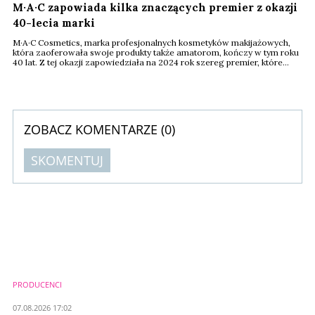
M·A·C zapowiada kilka znaczących premier z okazji
40-lecia marki
M·A·C Cosmetics, marka profesjonalnych kosmetyków makijażowych,
która zaoferowała swoje produkty także amatorom, kończy w tym roku
40 lat. Z tej okazji zapowiedziała na 2024 rok szereg premier, które
mają stać się przełomem w makijażu zarówno dla konsumentów, jak i
wizażystów.
ZOBACZ KOMENTARZE (
0
)
SKOMENTUJ
Komentarze (
0
)
Nie znaleziono komentarzy
Zostaw swoje komentarze
Imię (Wymagane)
PRODUCENCI
Anuluj
07.08.2026 17:02