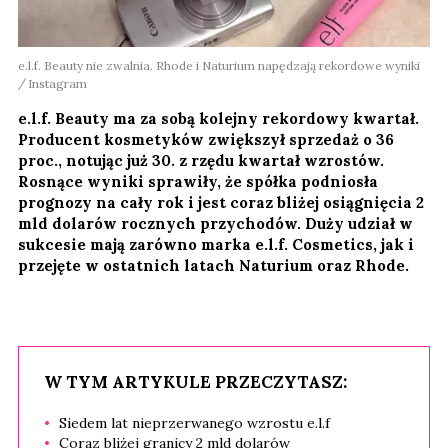
e.l.f. Beauty nie zwalnia. Rhode i Naturium napędzają rekordowe wyniki
Instagram
e.l.f. Beauty ma za sobą kolejny rekordowy kwartał.
Producent kosmetyków zwiększył sprzedaż o 36
proc., notując już 30. z rzędu kwartał wzrostów.
Rosnące wyniki sprawiły, że spółka podniosła
prognozy na cały rok i jest coraz bliżej osiągnięcia 2
mld dolarów rocznych przychodów. Duży udział w
sukcesie mają zarówno marka e.l.f. Cosmetics, jak i
przejęte w ostatnich latach Naturium oraz Rhode.
W TYM ARTYKULE PRZECZYTASZ:
Siedem lat nieprzerwanego wzrostu e.l.f
Coraz bliżej granicy 2 mld dolarów