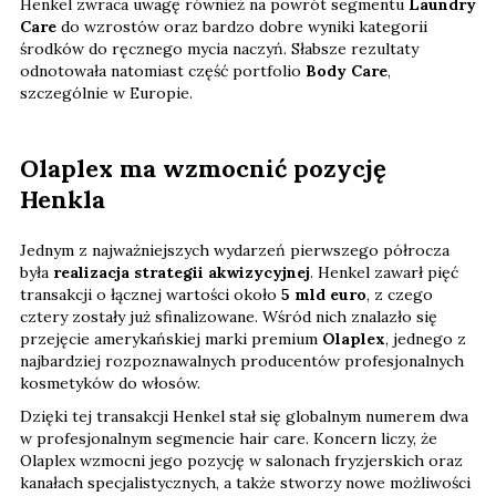
Henkel zwraca uwagę również na powrót segmentu
Laundry
Care
do wzrostów oraz bardzo dobre wyniki kategorii
środków do ręcznego mycia naczyń. Słabsze rezultaty
odnotowała natomiast część portfolio
Body Care
,
szczególnie w Europie.
Olaplex ma wzmocnić pozycję
Henkla
Jednym z najważniejszych wydarzeń pierwszego półrocza
była
realizacja strategii akwizycyjnej
. Henkel zawarł pięć
transakcji o łącznej wartości około
5 mld euro
, z czego
cztery zostały już sfinalizowane. Wśród nich znalazło się
przejęcie amerykańskiej marki premium
Olaplex
, jednego z
najbardziej rozpoznawalnych producentów profesjonalnych
kosmetyków do włosów.
Dzięki tej transakcji Henkel stał się globalnym numerem dwa
w profesjonalnym segmencie hair care. Koncern liczy, że
Olaplex wzmocni jego pozycję w salonach fryzjerskich oraz
kanałach specjalistycznych, a także stworzy nowe możliwości