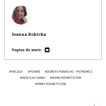
Joanna Rokicka
Napisz do mnie:
#FBK 2021
#FOAMIE
#DOROTA POMACHO – PĄTKIEWICZ
#NEW FLAG GMBH
#MARKI KOSMETYCZNE
#FIRMY KOSMETYCZNE
Andrzej i Marta Sterniccy
Marta i
▶