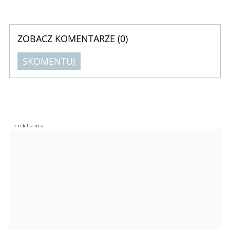
ZOBACZ KOMENTARZE (
0
)
SKOMENTUJ
Komentarze (
0
)
Nie znaleziono komentarzy
Zostaw swoje komentarze
Imię (Wymagane)
Anuluj
Prześlij komentarz