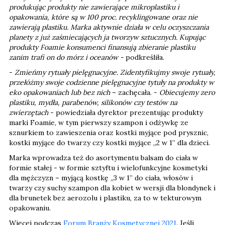
produkując produkty nie zawierające mikroplastiku i
opakowania, które są w 100 proc. recyklingowane oraz nie
zawierają plastiku. Marka aktywnie działa w celu oczyszczania
planety z już zaśmiecających ja tworzyw sztucznych. Kupując
produkty Foamie konsumenci finansują zbieranie plastiku
zanim trafi on do mórz i oceanów -
podkreśliła.
-
Zmieńmy rytuały pielęgnacyjne. Zidentyfikujmy swoje rytuały,
przełóżmy swoje codzienne pielęgnacyjne tytuły na produkty w
eko opakowaniach lub bez nich
– zachęcała. -
Obiecujemy zero
plastiku, mydła, parabenów, silikonów czy testów na
zwierzętach
- powiedziała dyrektor prezentując produkty
marki Foamie, w tym pierwszy szampon i odżywkę ze
sznurkiem to zawieszenia oraz kostki myjące pod prysznic,
kostki myjące do twarzy czy kostki myjące „2 w 1” dla dzieci.
Marka wprowadza też do asortymentu balsam do ciała w
formie stałej - w formie sztyftu i wielofunkcyjne kosmetyki
dla mężczyzn – myjącą kostkę „3 w 1” do ciała, włosów i
twarzy czy suchy szampon dla kobiet w wersji dla blondynek i
dla brunetek bez aerozolu i plastiku, za to w tekturowym
opakowaniu.
Więcej podczas
Forum Branży Kosmetycznej 2021
. Jeśli