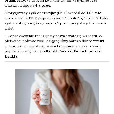
organiczny
. W drugim kwartale dynamika była jeszcze
wyższa i wyniosła
4,7 proc.
Skorygowany zysk operacyjny (EBIT) wzrósł do
1,62 mld
euro
, a marża EBIT poprawiła się z
15,5 do 15,7 proc
. Z kolei
zysk na akcję zwiększył się o
7,1
proc.
przy stałych kursach
walut.
– Konsekwentnie realizujemy naszą strategię wzrostu. W
pierwszej połowie roku osiągnęliśmy bardzo dobre wyniki,
jednocześnie inwestując w marki, innowacje oraz rozwój
poprzez przejęcia – podkreślił
Carsten Knobel, prezes
Henkla.