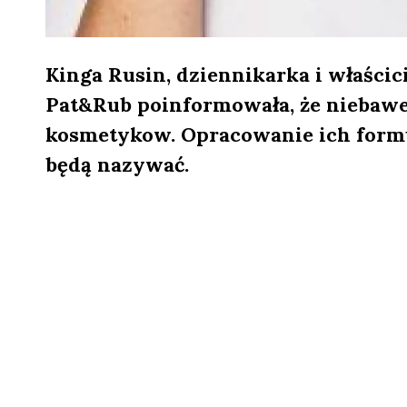
Kinga Rusin, dziennikarka i właści
Pat&Rub poinformowała, że niebaw
kosmetykow. Opracowanie ich formuł
będą nazywać.