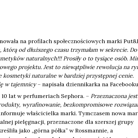
mowała na profilach społecznościowych marki Put&
, którą od dłuższego czasu trzymałam w sekrecie. Do
etyków naturalnych!!! Prosiły o to tysiące osób. Mi
wego projektu. Jest to niewątpliwie rewolucja na ry
 kosmetyki naturalne w bardziej przystępnej cenie.
ę w tajemnicy
– napisała dziennikarka na Facebooku
10 lat w perfumeriach Sephora. –
Przeznaczona jest
rodukty, wyrafinowanie, bezkompromisowe rozwiązan
informuje właścicielka marki. Tymczasem nowa mar
nej pielęgnacji, przeznaczone dla szerszej grupy
eśliła jako „górna półka” w Rossmannie, a