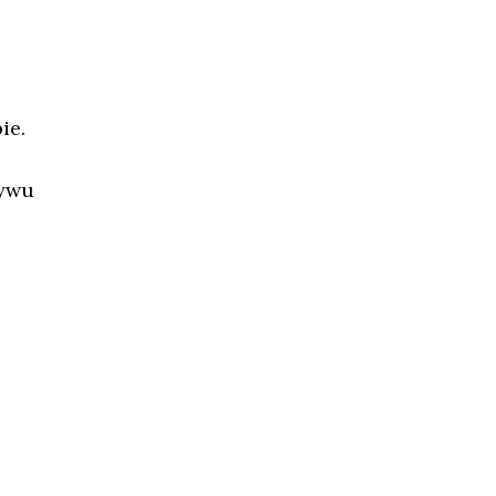
ie.
ływu