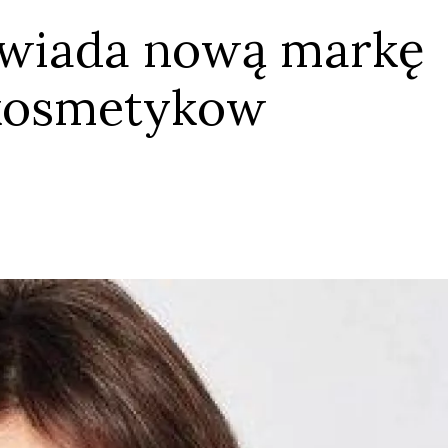
owiada nową markę
kosmetykow