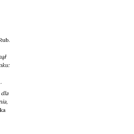
Rub.
nął
nku:
.
 dla
ia,
ka