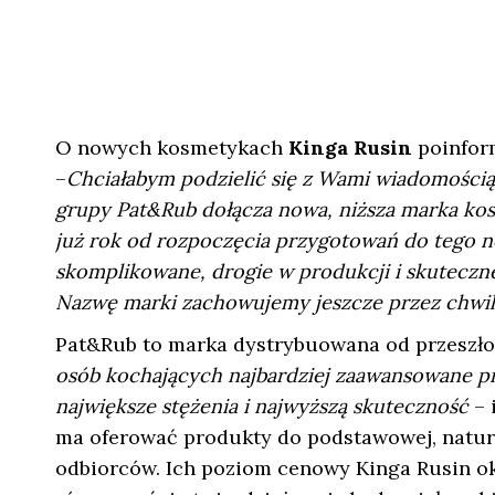
O nowych kosmetykach
Kinga Rusin
poinfor
–
Chciałabym podzielić się z Wami wiadomością
grupy Pat&Rub dołącza nowa, niższa marka kosm
już rok od rozpoczęcia przygotowań do tego no
skomplikowane, drogie w produkcji i skuteczne
Nazwę marki zachowujemy jeszcze przez chwil
Pat&Rub to marka dystrybuowana od przeszło 
osób kochających najbardziej zaawansowane p
największe stężenia i najwyższą skuteczność
– 
ma oferować produkty do podstawowej, natural
odbiorców. Ich poziom cenowy Kinga Rusin okr