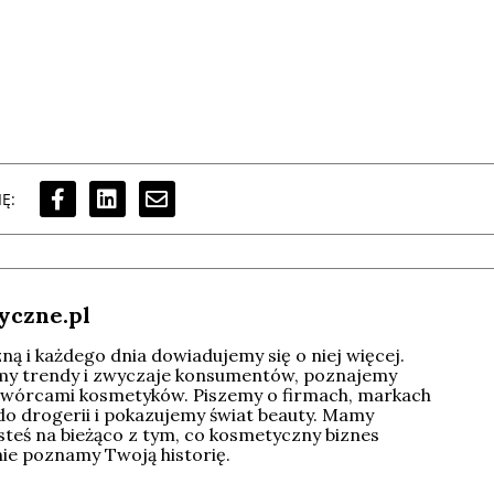
Ę:
yczne.pl
ą i każdego dnia dowiadujemy się o niej więcej.
imy trendy i zwyczaje konsumentów, poznajemy
wórcami kosmetyków. Piszemy o firmach, markach
do drogerii i pokazujemy świat beauty. Mamy
esteś na bieżąco z tym, co kosmetyczny biznes
tnie poznamy Twoją historię.