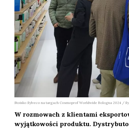
Stoisko Sylveco na targach Cosmoprof Worldwide Bologna 2024 / Sy
W rozmowach z klientami eksportow
wyjątkowości produktu. Dystrybutorz