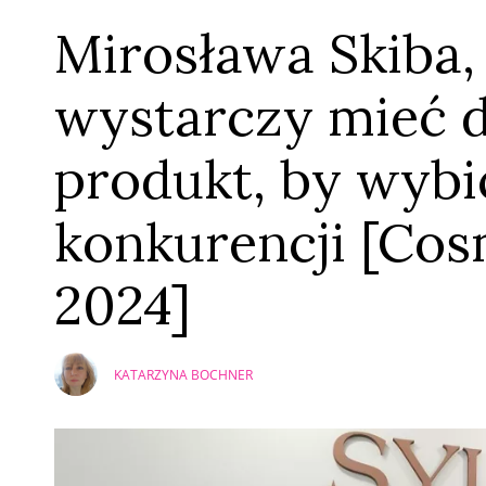
Mirosława Skiba,
wystarczy mieć d
produkt, by wybi
konkurencji [Cos
2024]
KATARZYNA BOCHNER