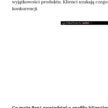
wyjątkowości produktu. Klienci szukają czegoś
konkurencji.
Co może Pani powiedzieć o profilu klientów,