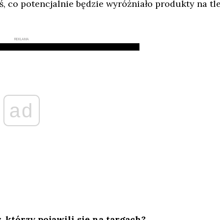
, co potencjalnie będzie wyróżniało produkty na tl
REKLAMA
ad
 którzy pojawili się na targach?