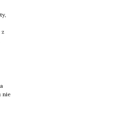
ty,
 z
i
ca
 nie