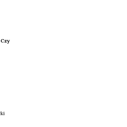
 Czy
ę
ki