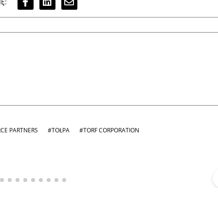
Ę:
CE PARTNERS
#TOŁPA
#TORF CORPORATION
Michał Stężalski
FineDiningWeek
▶
▶