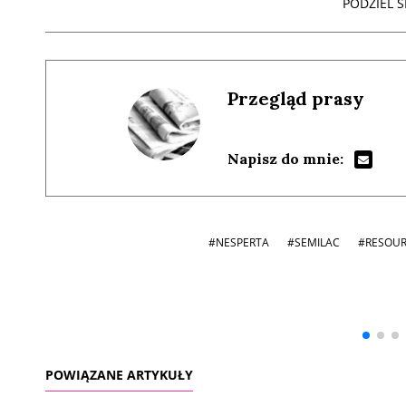
PODZIEL SI
Przegląd prasy
Napisz do mnie:
#NESPERTA
#SEMILAC
#RESOUR
Andrzej i Marta
Marta i Andrzej
Sterniccy
Sterniccy
▶
▶
POWIĄZANE ARTYKUŁY