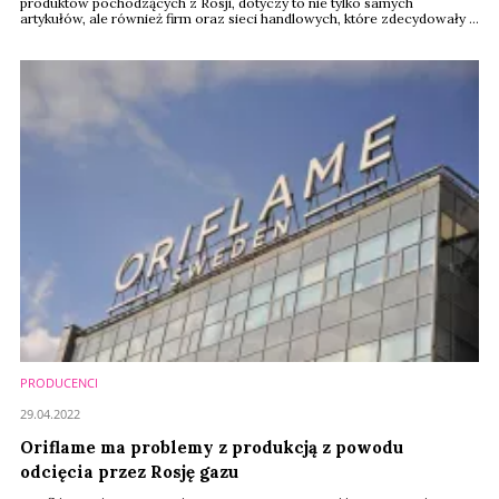
produktów pochodzących z Rosji, dotyczy to nie tylko samych
artykułów, ale również firm oraz sieci handlowych, które zdecydowały o
kontynuowaniu działalność w tym kraju – taką deklarację złożyło 61
proc. respondentów. Jest to tym łatwiejsze, że znaczący odsetek
Polaków ma świadomość na temat przedsiębiorstw operujących dalej w
Rosji (54 proc.), a ...
PRODUCENCI
29.04.2022
Oriflame ma problemy z produkcją z powodu
odcięcia przez Rosję gazu