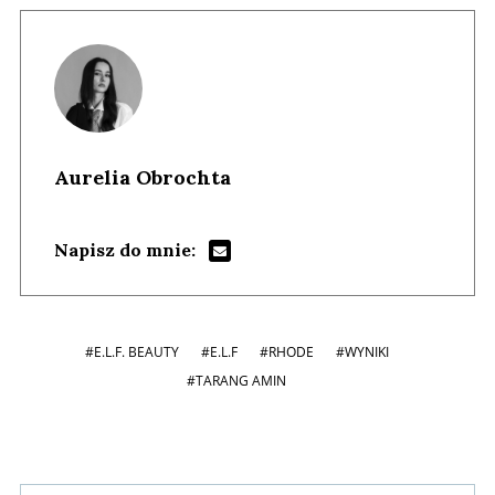
Aurelia Obrochta
Napisz do mnie:
#E.L.F. BEAUTY
#E.L.F
#RHODE
#WYNIKI
#TARANG AMIN