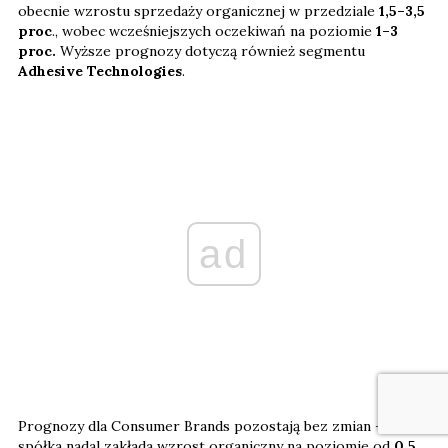
obecnie wzrostu sprzedaży organicznej w przedziale
1,5–3,5
proc
., wobec wcześniejszych oczekiwań na poziomie
1–3
proc.
Wyższe prognozy dotyczą również segmentu
Adhesive Technologies
.
ad
Prognozy dla Consumer Brands pozostają bez zmian –
spółka nadal zakłada wzrost organiczny na poziomie od
0,5