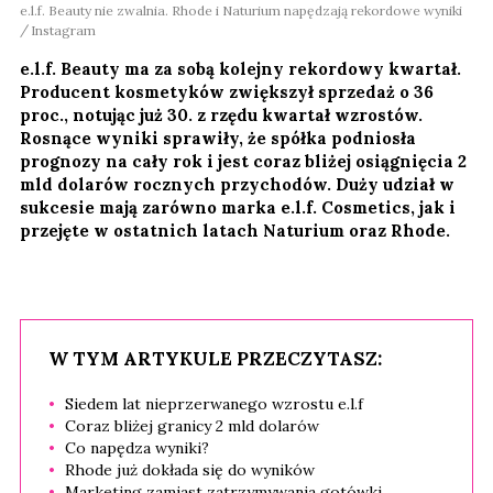
e.l.f. Beauty nie zwalnia. Rhode i Naturium napędzają rekordowe wyniki
Instagram
e.l.f. Beauty ma za sobą kolejny rekordowy kwartał.
Producent kosmetyków zwiększył sprzedaż o 36
proc., notując już 30. z rzędu kwartał wzrostów.
Rosnące wyniki sprawiły, że spółka podniosła
prognozy na cały rok i jest coraz bliżej osiągnięcia 2
mld dolarów rocznych przychodów. Duży udział w
sukcesie mają zarówno marka e.l.f. Cosmetics, jak i
przejęte w ostatnich latach Naturium oraz Rhode.
W TYM ARTYKULE PRZECZYTASZ:
Siedem lat nieprzerwanego wzrostu e.l.f
Coraz bliżej granicy 2 mld dolarów
Co napędza wyniki?
Rhode już dokłada się do wyników
Marketing zamiast zatrzymywania gotówki