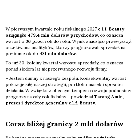
W pierwszym kwartale roku fiskalnego 2027
e.l.f. Beauty
osiągnęło 479,4 mln dolarów przychodów
, co oznacza
wzrost o
36 proc.
rok do roku. Wynik znacząco przewyższył
oczekiwania analityków, którzy prognozowali sprzedaż na
poziomie około
431 mln dolarów.
To już 30. kolejny kwartał wzrostu sprzedaży, co oznacza
ponad siedem lat nieprzerwanego rozwoju firmy.
– Jestem dumny z naszego zespołu. Konsekwentny wzrost
pokazuje siłę naszej strategii, portfolio marek i sposobu
działania. W związku z obecnym tempem rozwoju podnosimy
prognozy na cały rok fiskalny – powiedział
Tarang Amin,
prezes i dyrektor generalny e.l.f. Beauty.
Coraz bliżej granicy 2 mld dolarów
Po bardzo mocnym początku roku
spółka podniosła