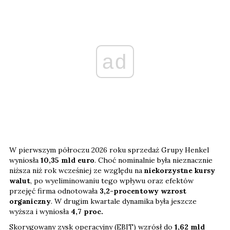
ad
W pierwszym półroczu 2026 roku sprzedaż Grupy Henkel
wyniosła
10,35 mld euro
. Choć nominalnie była nieznacznie
niższa niż rok wcześniej ze względu na
niekorzystne kursy
walut
, po wyeliminowaniu tego wpływu oraz efektów
przejęć firma odnotowała
3,2-procentowy wzrost
organiczny
. W drugim kwartale dynamika była jeszcze
wyższa i wyniosła
4,7 proc.
Skorygowany zysk operacyjny (EBIT) wzrósł do
1,62 mld