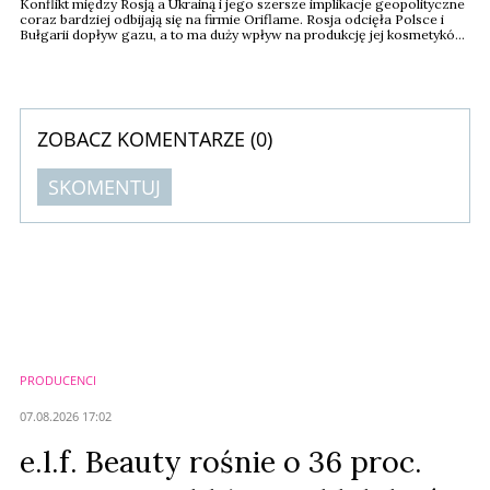
Konflikt między Rosją a Ukrainą i jego szersze implikacje geopolityczne
coraz bardziej odbijają się na firmie Oriflame. Rosja odcięła Polsce i
Bułgarii dopływ gazu, a to ma duży wpływ na produkcję jej kosmetyków
– czytamy na portalu ifre.com
ZOBACZ KOMENTARZE (
0
)
SKOMENTUJ
Komentarze (
0
)
Nie znaleziono komentarzy
Zostaw swoje komentarze
Imię (Wymagane)
PRODUCENCI
Anuluj
07.08.2026 17:02
Prześlij komentarz
e.l.f. Beauty rośnie o 36 proc.