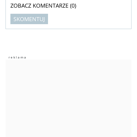
ZOBACZ KOMENTARZE (
0
)
SKOMENTUJ
Komentarze (
0
)
Nie znaleziono komentarzy
Zostaw swoje komentarze
Imię (Wymagane)
Anuluj
Prześlij komentarz