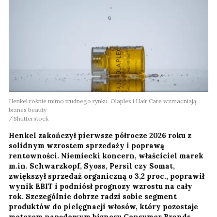
Henkel rośnie mimo trudnego rynku. Olaplex i Hair Care wzmacniają
biznes beauty
Shutterstock
Henkel zakończył pierwsze półrocze 2026 roku z
solidnym wzrostem sprzedaży i poprawą
rentowności. Niemiecki koncern, właściciel marek
m.in. Schwarzkopf, Syoss, Persil czy Somat,
zwiększył sprzedaż organiczną o 3,2 proc., poprawił
wynik EBIT i podniósł prognozy wzrostu na cały
rok. Szczególnie dobrze radzi sobie segment
produktów do pielęgnacji włosów, który pozostaje
motorem napędowym biznesu Consumer Brands.