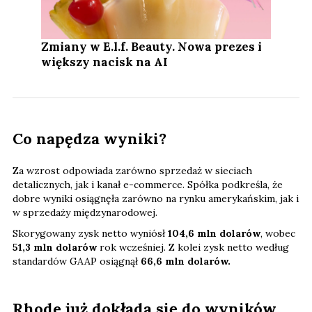
Zmiany w E.l.f. Beauty. Nowa prezes i
większy nacisk na AI
Co napędza wyniki?
Za wzrost odpowiada zarówno sprzedaż w sieciach
detalicznych, jak i kanał e-commerce. Spółka podkreśla, że
dobre wyniki osiągnęła zarówno na rynku amerykańskim, jak i
w sprzedaży międzynarodowej.
Skorygowany zysk netto wyniósł
104,6 mln dolarów
, wobec
51,3 mln dolarów
rok wcześniej. Z kolei zysk netto według
standardów GAAP osiągnął
66,6 mln dolarów.
Rhode już dokłada się do wyników