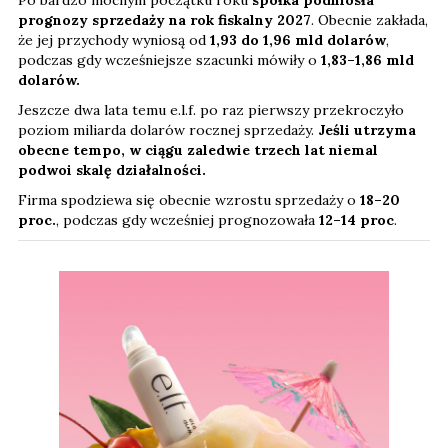
prognozy sprzedaży na rok fiskalny 2027
. Obecnie zakłada,
że jej przychody wyniosą od
1,93 do 1,96 mld dolarów
,
podczas gdy wcześniejsze szacunki mówiły o
1,83–1,86 mld
dolarów.
Jeszcze dwa lata temu e.l.f. po raz pierwszy przekroczyło
poziom miliarda dolarów rocznej sprzedaży.
Jeśli utrzyma
obecne tempo, w ciągu zaledwie trzech lat niemal
podwoi skalę działalności.
Firma spodziewa się obecnie wzrostu sprzedaży o
18–20
proc.
, podczas gdy wcześniej prognozowała
12–14 proc
.