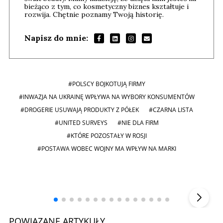
bieżąco z tym, co kosmetyczny biznes kształtuje i
rozwija. Chętnie poznamy Twoją historię.
Napisz do mnie:
#POLSCY BOJKOTUJĄ FIRMY
#INWAZJA NA UKRAINĘ WPŁYWA NA WYBORY KONSUMENTÓW
#DROGERIE USUWAJĄ PRODUKTY Z PÓŁEK
#CZARNA LISTA
#UNITED SURVEYS
#NIE DLA FIRM
#KTÓRE POZOSTAŁY W ROSJI
#POSTAWA WOBEC WOJNY MA WPŁYW NA MARKI
Andrzej i Marta Sterniccy
Marta i
▶
POWIĄZANE ARTYKUŁY