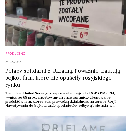
PRODUCENCI
24.03.2022
Polacy solidarni z Ukrainą. Poważnie traktują
bojkot firm, które nie opuściły rosyjskiego
rynku
Z sondażu United Surveys przeprowadzonego dla DGP i RMF FM,
wynika, że 68 proc. ankietowanych chce ograniczyć kupowanie
produktów firm, które nadal prowadzą działalność na terenie Rosji.
Nawoływania do bojkotu takich podmiotów odbywają się m.in. w
mediach społecznościowych. Powstały tam listy firm, które nie
wycofały się z Rosji.