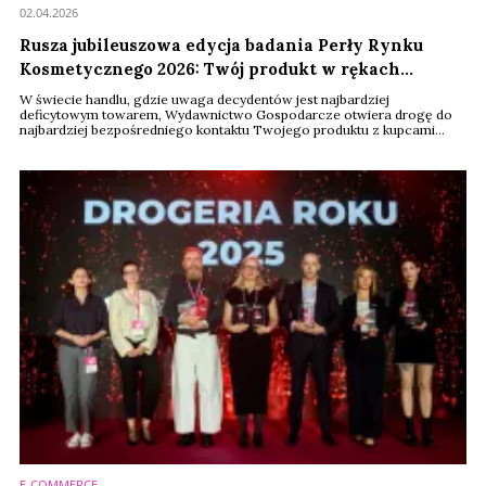
02.04.2026
Rusza jubileuszowa edycja badania Perły Rynku
Kosmetycznego 2026: Twój produkt w rękach
najważniejszych kupców w Polsce
W świecie handlu, gdzie uwaga decydentów jest najbardziej
deficytowym towarem, Wydawnictwo Gospodarcze otwiera drogę do
najbardziej bezpośredniego kontaktu Twojego produktu z kupcami
segmentu beauty. Rusza jubileuszowa, 20. edycja badania Perły Rynku –
jedynego plebiscytu, w którym o sukcesie nowości produktowych nie
decyduje popularność, lecz twarda, ekspercka ocena osób
zarządzających półkami w największych sieciach handlowych.
E-COMMERCE