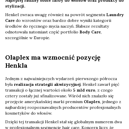
Najlepiej radziły sobie farby do włosów oraz produkty do
stylizacji.
Henkel zwraca uwagę również na powrót segmentu
Laundry
Care
do wzrostów oraz bardzo dobre wyniki kategorii
środków do ręcznego mycia naczyń. Słabsze rezultaty
odnotowała natomiast część portfolio
Body Care
,
szczególnie w Europie.
Olaplex ma wzmocnić pozycję
Henkla
Jednym z najważniejszych wydarzeń pierwszego półrocza
była
realizacja strategii akwizycyjnej
. Henkel zawarł pięć
transakcji o łącznej wartości około
5 mld euro
, z czego
cztery zostały już sfinalizowane. Wśród nich znalazło się
przejęcie amerykańskiej marki premium
Olaplex
, jednego z
najbardziej rozpoznawalnych producentów profesjonalnych
kosmetyków do włosów.
Dzięki tej transakcji Henkel stał się globalnym numerem dwa
w profesjonalnym segmencie hair care. Koncern liczy, że