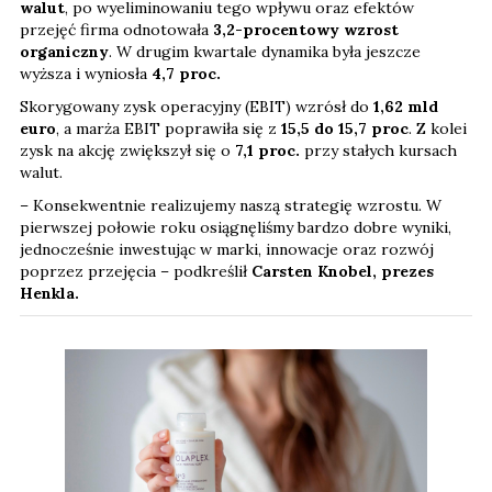
walut
, po wyeliminowaniu tego wpływu oraz efektów
przejęć firma odnotowała
3,2-procentowy wzrost
organiczny
. W drugim kwartale dynamika była jeszcze
wyższa i wyniosła
4,7 proc.
Skorygowany zysk operacyjny (EBIT) wzrósł do
1,62 mld
euro
, a marża EBIT poprawiła się z
15,5 do 15,7 proc
. Z kolei
zysk na akcję zwiększył się o
7,1
proc.
przy stałych kursach
walut.
– Konsekwentnie realizujemy naszą strategię wzrostu. W
pierwszej połowie roku osiągnęliśmy bardzo dobre wyniki,
jednocześnie inwestując w marki, innowacje oraz rozwój
poprzez przejęcia – podkreślił
Carsten Knobel, prezes
Henkla.