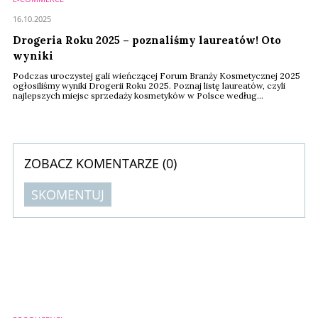
16.10.2025
Drogeria Roku 2025 – poznaliśmy laureatów! Oto
wyniki
Podczas uroczystej gali wieńczącej Forum Branży Kosmetycznej 2025
ogłosiliśmy wyniki Drogerii Roku 2025. Poznaj listę laureatów, czyli
najlepszych miejsc sprzedaży kosmetyków w Polsce według
konsumentów.
ZOBACZ KOMENTARZE (
0
)
SKOMENTUJ
Komentarze (
0
)
Nie znaleziono komentarzy
Zostaw swoje komentarze
Imię (Wymagane)