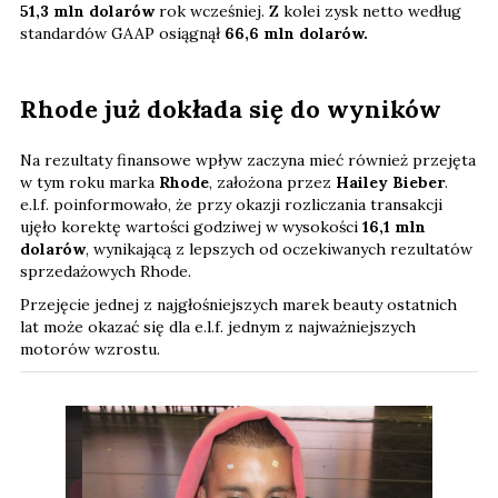
51,3 mln dolarów
rok wcześniej. Z kolei zysk netto według
standardów GAAP osiągnął
66,6 mln dolarów.
Rhode już dokłada się do wyników
Na rezultaty finansowe wpływ zaczyna mieć również przejęta
w tym roku marka
Rhode
, założona przez
Hailey Bieber
.
e.l.f. poinformowało, że przy okazji rozliczania transakcji
ujęło korektę wartości godziwej w wysokości
16,1 mln
dolarów
, wynikającą z lepszych od oczekiwanych rezultatów
sprzedażowych Rhode.
Przejęcie jednej z najgłośniejszych marek beauty ostatnich
lat może okazać się dla e.l.f. jednym z najważniejszych
motorów wzrostu.