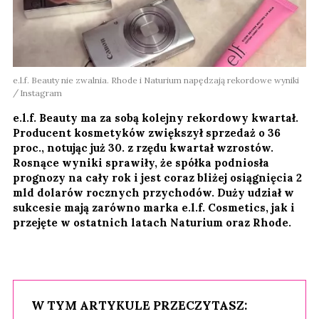
e.l.f. Beauty nie zwalnia. Rhode i Naturium napędzają rekordowe wyniki
Instagram
e.l.f. Beauty ma za sobą kolejny rekordowy kwartał.
Producent kosmetyków zwiększył sprzedaż o 36
proc., notując już 30. z rzędu kwartał wzrostów.
Rosnące wyniki sprawiły, że spółka podniosła
prognozy na cały rok i jest coraz bliżej osiągnięcia 2
mld dolarów rocznych przychodów. Duży udział w
sukcesie mają zarówno marka e.l.f. Cosmetics, jak i
przejęte w ostatnich latach Naturium oraz Rhode.
W TYM ARTYKULE PRZECZYTASZ: