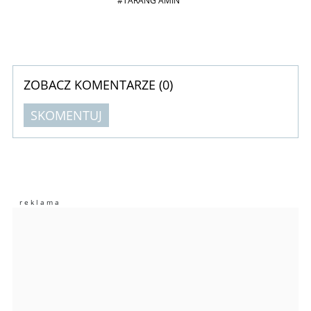
#TARANG AMIN
ZOBACZ KOMENTARZE (
0
)
SKOMENTUJ
Komentarze (
0
)
Nie znaleziono komentarzy
Zostaw swoje komentarze
Imię (Wymagane)
Anuluj
Prześlij komentarz