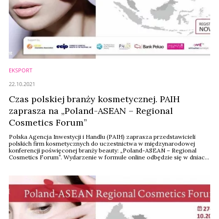
EKSPORT
22.10.2021
Czas polskiej branży kosmetycznej. PAIH
zaprasza na „Poland-ASEAN – Regional
Cosmetics Forum”
Polska Agencja Inwestycji i Handlu (PAIH) zaprasza przedstawicieli
polskich firm kosmetycznych do uczestnictwa w międzynarodowej
konferencji poświęconej branży beauty: „Poland-ASEAN – Regional
Cosmetics Forum”. Wydarzenie w formule online odbędzie się w dniach
27- 28 października br. Celem organizowanego przez Forum jest
promocja polskiego sektora kosmetycznego w regionie Azji
Południowo-Wschodniej. Wiadomości Kosmetyczne są ...