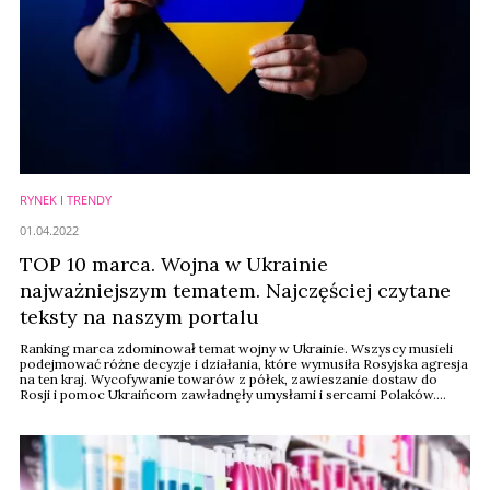
RYNEK I TRENDY
01.04.2022
TOP 10 marca. Wojna w Ukrainie
najważniejszym tematem. Najczęściej czytane
teksty na naszym portalu
Ranking marca zdominował temat wojny w Ukrainie. Wszyscy musieli
podejmować różne decyzje i działania, które wymusiła Rosyjska agresja
na ten kraj. Wycofywanie towarów z półek, zawieszanie dostaw do
Rosji i pomoc Ukraińcom zawładnęły umysłami i sercami Polaków.
Poniżej przedstawiamy zestawienie najczęściej czytanych tekstów na
naszym portalu wiadomoscikosmetyczne.pl w marcu, 2022 roku.
Ranking stworzyliśmy na podstawie ...