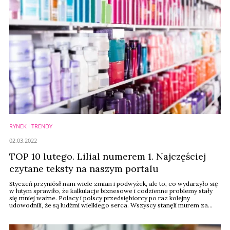
RYNEK I TRENDY
02.03.2022
TOP 10 lutego. Lilial numerem 1. Najczęściej
czytane teksty na naszym portalu
Styczeń przyniósł nam wiele zmian i podwyżek, ale to, co wydarzyło się
w lutym sprawiło, że kalkulacje biznesowe i codzienne problemy stały
się mniej ważne. Polacy i polscy przedsiębiorcy po raz kolejny
udowodnili, że są ludźmi wielkiego serca. Wszyscy stanęli murem za
Ukrainą. Poniżej przedstawiamy zestawienie najczęściej czytanych
tekstów na naszym portalu wiadomoscikosmetyczne.pl w luty, 2022
roku. Ranking stworzyliśmy ...