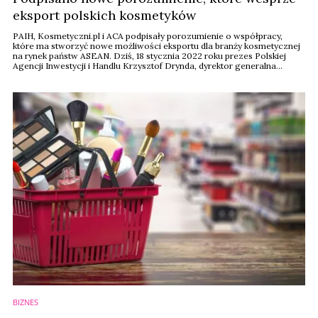
eksport polskich kosmetyków
PAIH, Kosmetyczni.pl i ACA podpisały porozumienie o współpracy,
które ma stworzyć nowe możliwości eksportu dla branży kosmetycznej
na rynek państw ASEAN. Dziś, 18 stycznia 2022 roku prezes Polskiej
Agencji Inwestycji i Handlu Krzysztof Drynda, dyrektor generalna
Polskiego Związku Przemysłu Kosmetycznego Blanka Chmurzyńska-
Brown oraz przewodnicząca ASEAN Cosmetics Association (ACA) Lee
Pang podpisali memorandum o współpracy ...
BIZNES