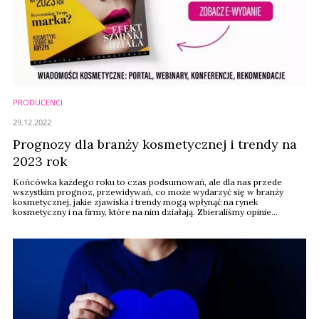
PRODUCENCI
29.12.2022
Prognozy dla branży kosmetycznej i trendy na
2023 rok
Końcówka każdego roku to czas podsumowań, ale dla nas przede
wszystkim prognoz, przewidywań, co może wydarzyć się w branży
kosmetycznej, jakie zjawiska i trendy mogą wpłynąć na rynek
kosmetyczny i na firmy, które na nim działają. Zbieraliśmy opinie
ekspertów przez ostatnie tygodnie i publikowaliśmy je na bieżąco na
portalu. By postawić kropkę nad "i" postanowiliśmy zebrać je także w
jednym miejscu i jako e-wydanie ...