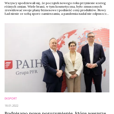
Wszyscy spodziewali się, że początek nowego roku przyniesie szereg
różnych zmian. Wiele branż, w tym kosmetyczna, było zmuszonych
zrewidować swoje plany biznesowe i podnieść ceny produktów. Nowy
Ład niesie ze sobą sporo zamieszania, a pandemia nadal nie odpuszcza.
Pierwszy miesiąc 2022 roku już za nami, a my przedstawiamy
zestawienie najczęściej czytanych tekstów na naszym portalu
wiadomoscikosmetyczne.pl w styczniu 2022 roku. ...
EKSPORT
18.01.2022
Podpisano nowe porozumienie, które wesprze