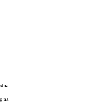
edna
ę na