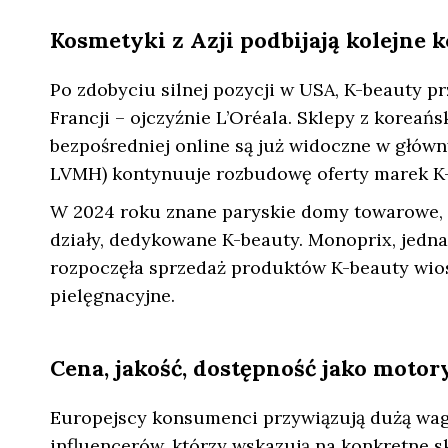
Kosmetyki z Azji podbijają kolejne 
Po zdobyciu silnej pozycji w USA, K-beauty p
Francji – ojczyźnie L’Oréala. Sklepy z korea
bezpośredniej online są już widoczne w głów
LVMH) kontynuuje rozbudowę oferty marek K-
W 2024 roku znane paryskie domy towarowe, ta
działy, dedykowane K-beauty. Monoprix, jedna
rozpoczęła sprzedaż produktów K-beauty wios
pielęgnacyjne.
Cena, jakość, dostępność jako motor
Europejscy konsumenci przywiązują dużą wagę
influencerów, którzy wskazują na konkretne skł