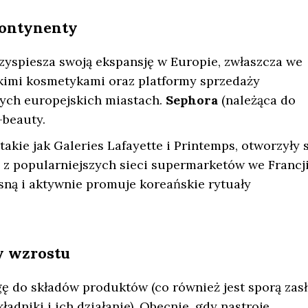
kontynenty
rzyspiesza swoją ekspansję w Europie, zwłaszcza we
ńskimi kosmetykami oraz platformy sprzedaży
nych europejskich miastach.
Sephora
(należąca do
beauty.
kie jak Galeries Lafayette i Printemps, otworzyły s
 z popularniejszych sieci supermarketów we Francji
ną i aktywnie promuje koreańskie rytuały
y wzrostu
 do składów produktów (co również jest sporą zas
adniki i ich działanie). Obecnie, gdy nastroje