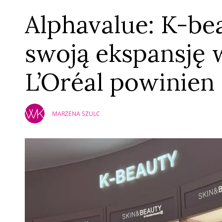
Alphavalue: K-be
swoją ekspansję 
L’Oréal powinien
MARZENA SZULC