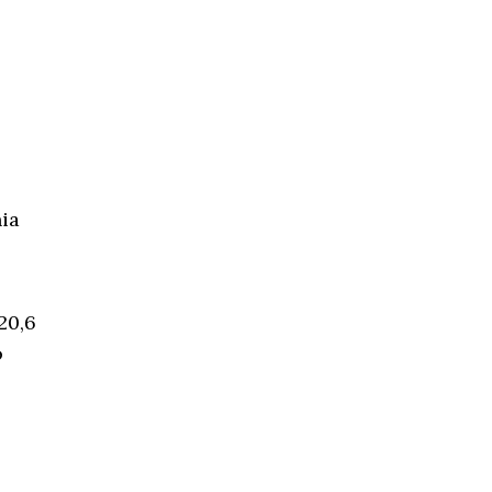
ia
20,6
o