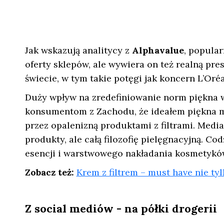
Jak wskazują analitycy z
Alphavalue
, popula
oferty sklepów, ale wywiera on też realną p
świecie, w tym takie potęgi jak koncern L’Oréa
Duży wpływ na zredefiniowanie norm piękna 
konsumentom z Zachodu, że ideałem piękna mo
przez opalenizną produktami z filtrami. Medi
produkty, ale całą filozofię pielęgnacyjną. C
esencji i warstwowego nakładania kosmetyków
Zobacz też:
Krem z filtrem – must have nie tyl
Z social mediów - na półki drogerii