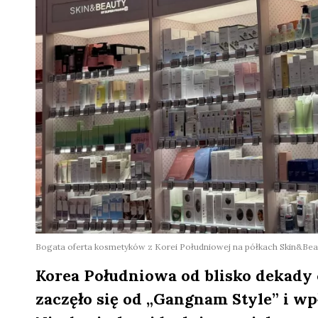
Bogata oferta kosmetyków z Korei Południowej na półkach Skin&Bea
Korea Południowa od blisko dekady 
zaczęło się od „Gangnam Style” i w