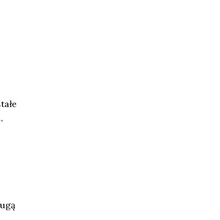
tałe
,
ługą