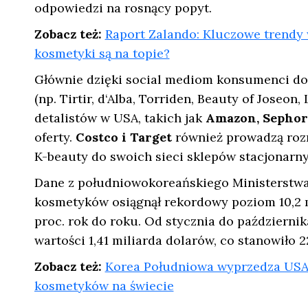
odpowiedzi na rosnący popyt.
Zobacz też:
Raport Zalando: Kluczowe trendy w
kosmetyki są na topie?
Głównie dzięki social mediom konsumenci dow
(np. Tirtir, d‘Alba, Torriden, Beauty of Joseon,
detalistów w USA, takich jak
Amazon, Sephora
oferty.
Costco i Target
również prowadzą roz
K-beauty do swoich sieci sklepów stacjonarny
Dane z południowokoreańskiego Ministerstwa 
kosmetyków osiągnął rekordowy poziom 10,2 m
proc. rok do roku. Od stycznia do październi
wartości 1,41 miliarda dolarów, co stanowiło 
Zobacz też:
Korea Południowa wyprzedza USA 
kosmetyków na świecie