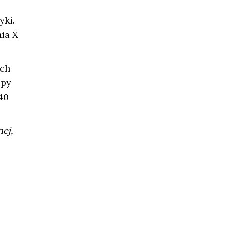
ki.
ia X
ych
upy
40
ej,