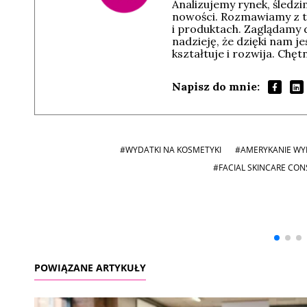
Analizujemy rynek, śledz
nowości. Rozmawiamy z t
i produktach. Zaglądamy 
nadzieję, że dzięki nam j
kształtuje i rozwija. Chę
Napisz do mnie:
#WYDATKI NA KOSMETYKI
#AMERYKANIE WYD
#FACIAL SKINCARE CO
Andrzej i Marta
Marta i Andrzej
Sterniccy
Sterniccy
▶
▶
POWIĄZANE ARTYKUŁY