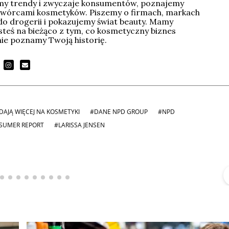
imy trendy i zwyczaje konsumentów, poznajemy
wórcami kosmetyków. Piszemy o firmach, markach
do drogerii i pokazujemy świat beauty. Mamy
esteś na bieżąco z tym, co kosmetyczny biznes
tnie poznamy Twoją historię.
AJĄ WIĘCEJ NA KOSMETYKI
#DANE NPD GROUP
#NPD
NSUMER REPORT
#LARISSA JENSEN
Michał Stężalski
FineDiningWeek
▶
▶