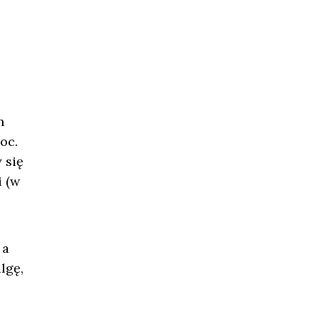
n
oc.
 się
 (w
 a
lgę,