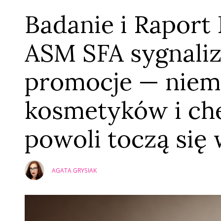
Badanie i Rapor
ASM SFA sygnaliz
promocje — niem
kosmetyków i che
powoli toczą się 
AGATA GRYSIAK