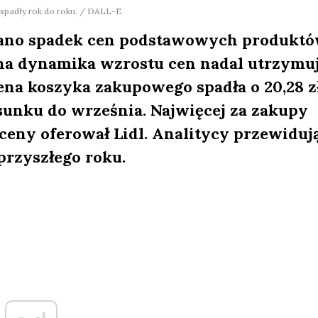
 spadły rok do roku. / DALL-E
wano spadek cen podstawowych produkt
na dynamika wzrostu cen nadal utrzymu
ena koszyka zakupowego spadła o 20,28 zł
osunku do września. Najwięcej za zakupy
 ceny oferował Lidl. Analitycy przewiduj
przyszłego roku.