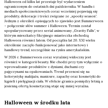
Halloween od kilku lat przestaje być wydarzeniem
ograniczonym do ostatnich dni października. W handlu i
mediach społecznościowych coraz wcześniej pojawiają się
produkty, dekoracje i treści związane ze „spooky season”.
Jednym z określeń opisujących to zjawisko jest Summerween
– połączenie słów summer i Halloween. Termin został
spopularyzowany przez serial animowany „Gravity Falls”, w
którym mieszkańcy fikcyjnego miasteczka obchodzą
Halloween również latem. Od początku lat 20. XXI wieku
określenie zaczęło funkcjonować jako internetowy i
handlowy trend, szczególnie na rynku amerykańskim.
W 2026 r. Summerween coraz wyraźniej widoczny jest
również w kategorii beauty. Nie chodzi przy tym wyłącznie o
wprowadzanie produktów z dyniami, duchami czy
pajęczynami na opakowaniach. Trend przenosi się na
kolorystykę makijażu, manicure, zapachy oraz kosmetyki do
kąpieli i pielęgnacji ciała. W efekcie granica pomiędzy letnią a
jesienną ofertą kosmetyczną staje się mniej wyraźna.
Halloween w środku lata