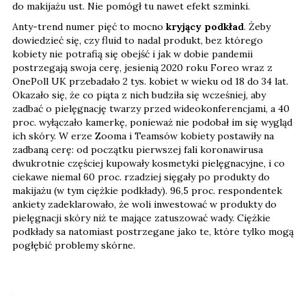
do makijażu ust. Nie pomógł tu nawet efekt szminki.
Anty-trend numer pięć to mocno
kryjący podkład
. Żeby
dowiedzieć się, czy fluid to nadal produkt, bez którego
kobiety nie potrafią się obejść i jak w dobie pandemii
postrzegają swoja cerę, jesienią 2020 roku Foreo wraz z
OnePoll UK przebadało 2 tys. kobiet w wieku od 18 do 34 lat.
Okazało się, że co piąta z nich budziła się wcześniej, aby
zadbać o pielęgnację twarzy przed wideokonferencjami, a 40
proc. wyłączało kamerkę, ponieważ nie podobał im się wygląd
ich skóry. W erze Zooma i Teamsów kobiety postawiły na
zadbaną cerę: od początku pierwszej fali koronawirusa
dwukrotnie częściej kupowały kosmetyki pielęgnacyjne, i co
ciekawe niemal 60 proc. rzadziej sięgały po produkty do
makijażu (w tym ciężkie podkłady). 96,5 proc. respondentek
ankiety zadeklarowało, że woli inwestować w produkty do
pielęgnacji skóry niż te mające zatuszować wady. Ciężkie
podkłady sa natomiast postrzegane jako te, które tylko mogą
pogłębić problemy skórne.