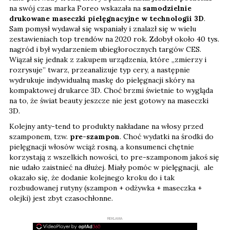
na swój czas marka Foreo wskazała na
samodzielnie
drukowane maseczki pielęgnacyjne w technologii 3D
.
Sam pomysł wydawał się wspaniały i znalazł się w wielu
zestawieniach top trendów na 2020 rok. Zdobył około 40 tys.
nagród i był wydarzeniem ubiegłorocznych targów CES.
Wiązał się jednak z zakupem urządzenia, które „zmierzy i
rozrysuje” twarz, przeanalizuje typ cery, a następnie
wydrukuje indywidualną maskę do pielęgnacji skóry na
kompaktowej drukarce 3D. Choć brzmi świetnie to wygląda
na to, że świat beauty jeszcze nie jest gotowy na maseczki
3D.
Kolejny anty-tend to produkty nakładane na włosy przed
szamponem, tzw.
pre-szampon
. Choć wydatki na środki do
pielęgnacji włosów wciąż rosną, a konsumenci chętnie
korzystają z wszelkich nowości, to pre-szamponom jakoś się
nie udało zaistnieć na dłużej. Miały pomóc w pielęgnacji, ale
okazało się, że dodanie kolejnego kroku do i tak
rozbudowanej rutyny (szampon + odżywka + maseczka +
olejki) jest zbyt czasochłonne.
REKLAMA