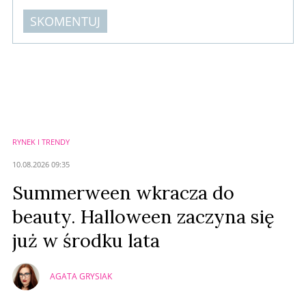
SKOMENTUJ
Komentarze (
0
)
Nie znaleziono komentarzy
Zostaw swoje komentarze
Imię (Wymagane)
RYNEK I TRENDY
Anuluj
10.08.2026 09:35
Prześlij komentarz
Summerween wkracza do
beauty. Halloween zaczyna się
już w środku lata
AGATA GRYSIAK