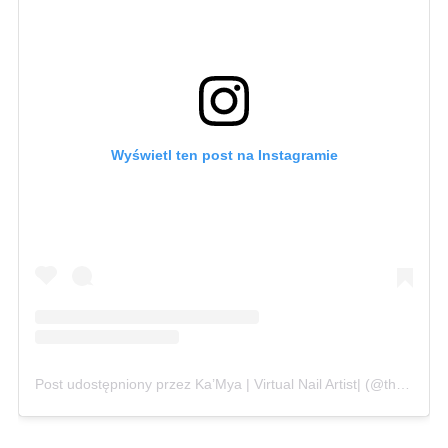
Wyświetl ten post na Instagramie
Post udostępniony przez Ka’Mya | Virtual Nail Artist| (@theenailfactory)