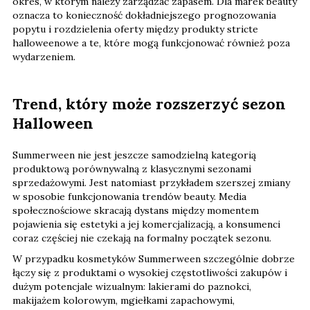
okres, w którym należy zarządzać zapasem. Dla marek beauty
oznacza to konieczność dokładniejszego prognozowania
popytu i rozdzielenia oferty między produkty stricte
halloweenowe a te, które mogą funkcjonować również poza
wydarzeniem.
Trend, który może rozszerzyć sezon
Halloween
Summerween nie jest jeszcze samodzielną kategorią
produktową porównywalną z klasycznymi sezonami
sprzedażowymi. Jest natomiast przykładem szerszej zmiany
w sposobie funkcjonowania trendów beauty. Media
społecznościowe skracają dystans między momentem
pojawienia się estetyki a jej komercjalizacją, a konsumenci
coraz częściej nie czekają na formalny początek sezonu.
W przypadku kosmetyków Summerween szczególnie dobrze
łączy się z produktami o wysokiej częstotliwości zakupów i
dużym potencjale wizualnym: lakierami do paznokci,
makijażem kolorowym, mgiełkami zapachowymi,