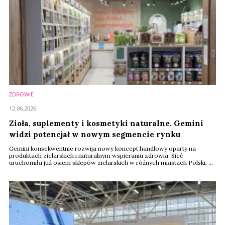
ZDROWIE
12.06.2026
Zioła, suplementy i kosmetyki naturalne. Gemini
widzi potencjał w nowym segmencie rynku
Gemini konsekwentnie rozwija nowy koncept handlowy oparty na
produktach zielarskich i naturalnym wspieraniu zdrowia. Sieć
uruchomiła już osiem sklepów zielarskich w różnych miastach Polski, a
najnowsza placówka została otwarta w Krakowie. To odpowiedź na
rosnące zainteresowanie konsumentów fitoterapią, suplementacją oraz
produktami inspirowanymi medycyną naturalną. W końcu zielarstwo
znowu wróciło "do łask".