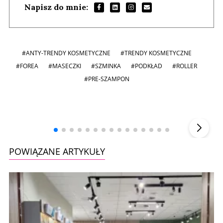
Napisz do mnie:
#ANTY-TRENDY KOSMETYCZNE
#TRENDY KOSMETYCZNE
#FOREA
#MASECZKI
#SZMINKA
#PODKŁAD
#ROLLER
#PRE-SZAMPON
Andrzej i Marta Sterniccy
Marta i
▶
POWIĄZANE ARTYKUŁY