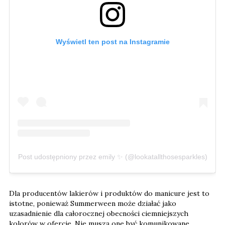
Wyświetl ten post na Instagramie
Post udostępniony przez emily ✨ (@lookatallthosesparkles)
Dla producentów lakierów i produktów do manicure jest to
istotne, ponieważ Summerween może działać jako
uzasadnienie dla całorocznej obecności ciemniejszych
kolorów w ofercie. Nie muszą one być komunikowane