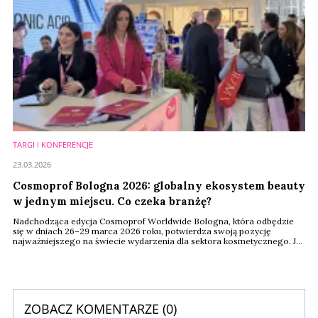
TARGI I KONFERENCJE
23.03.2026
Cosmoprof Bologna 2026: globalny ekosystem beauty
w jednym miejscu. Co czeka branżę?
Nadchodząca edycja Cosmoprof Worldwide Bologna, która odbędzie
się w dniach 26–29 marca 2026 roku, potwierdza swoją pozycję
najważniejszego na świecie wydarzenia dla sektora kosmetycznego. Jak
wynika z oficjalnych zapowiedzi organizatorów, tegoroczna formuła
opiera się na pełnej synergii wszystkich segmentów rynku – od
innowacji w łańcuchu dostaw, przez marki kosmetyczne, perfumerię
premium aż po sektor profesjonalny.
ZOBACZ KOMENTARZE (
0
)