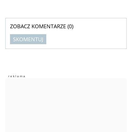
ZOBACZ KOMENTARZE (
0
)
SKOMENTUJ
Komentarze (
0
)
Nie znaleziono komentarzy
Zostaw swoje komentarze
Imię (Wymagane)
Anuluj
Prześlij komentarz