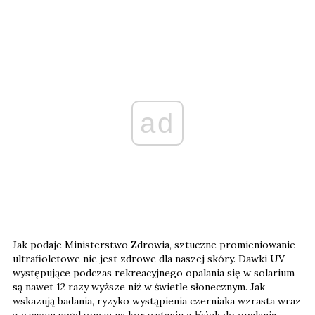
ad
Jak podaje Ministerstwo Zdrowia, sztuczne promieniowanie
ultrafioletowe nie jest zdrowe dla naszej skóry. Dawki UV
występujące podczas rekreacyjnego opalania się w solarium
są nawet 12 razy wyższe niż w świetle słonecznym. Jak
wskazują badania, ryzyko wystąpienia czerniaka wzrasta wraz
z czasem spędzonym na korzystaniu z łóżek do opalania.