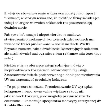
Brytyjskie stowarzyszenie w czerwcu udostępniło raport
“Comare”, w którym wskazano, że niektóre firmy świadczące
usługi solaryjne w swoich reklamach rozpowszechniają
dezinformacje.
Fałszywe informacje i niepotwierdzone naukowo
stwierdzenia o rzekomych korzyściach zdrowotnych ma
wzmocnić treści publikowane w social mediach. Wielka
Brytania rozważa zakaz działalności komercyjnych solarium,
ale myśli również nad ograniczeniem reklamowania tego typu
usług.
Niektóre firmy oferujące usługi solaryjne mówią o
nieprawdziwych korzyściach zdrowotnych tej usługi.
Zastosowanie światła podczerwonego obok promieniowania
UV ma wspomagać produkcję kolagenu.
- To po prostu śmieszne. Promieniowanie UV wyrządza
kolagenowi nieporównywalnie większe szkody niż
jakiekolwiek korzyści, jakie mogłoby przynieść światło
czerwone — komentuje specjalistka medycyny estetycznej
dr
Sophie Shotter
.