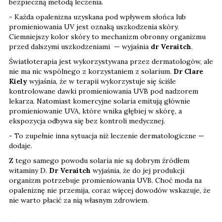
bezpieczną metodą leczenia.
- Każda opalenizna uzyskana pod wpływem słońca lub
promieniowania UV jest oznaką uszkodzenia skóry.
Ciemniejszy kolor skóry to mechanizm obronny organizmu
przed dalszymi uszkodzeniami — wyjaśnia
dr Veraitch
.
Światłoterapia jest wykorzystywana przez dermatologów, ale
nie ma nic wspólnego z korzystaniem z solarium.
Dr Clare
Kiely
wyjaśnia, że w terapii wykorzystuje się ściśle
kontrolowane dawki promieniowania UVB pod nadzorem
lekarza. Natomiast komercyjne solaria emitują głównie
promieniowanie UVA, które wnika głębiej w skórę, a
ekspozycja odbywa się bez kontroli medycznej.
- To zupełnie inna sytuacja niż leczenie dermatologiczne —
dodaje.
Z tego samego powodu solaria nie są dobrym źródłem
witaminy D.
Dr Veraitch
wyjaśnia, że do jej produkcji
organizm potrzebuje promieniowania UVB. Choć moda na
opaleniznę nie przemija, coraz więcej dowodów wskazuje, że
nie warto płacić za nią własnym zdrowiem.