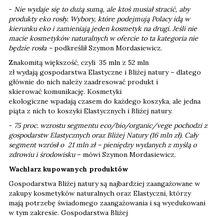
-
Nie wydaje się to dużą sumą, ale ktoś musiał stracić, aby
produkty eko rosły. Wybory, które podejmują Polacy idą w
kierunku eko i zamieniają jeden kosmetyk na drugi. Jeśli nie
macie kosmetyków naturalnych w ofercie to ta kategoria nie
będzie rosła –
podkreślił Szymon Mordasiewicz.
Znakomitą większość, czyli 35 mln z 52 mln
zł wydają gospodarstwa Elastyczne i Bliżej natury – dlatego
głównie do nich należy zaadresować produkt i
skierować komunikację. Kosmetyki
ekologiczne wpadają czasem do każdego koszyka, ale jedna
piąta z nich to koszyki Elastycznych i Bliżej natury.
-
75 proc. wzrostu segmentu eco/bio/organic/vege pochodzi z
gospodarstw Elastycznych oraz Bliżej Natury (16 mln zł). Cały
segment wzrósł o 21 mln zł – pieniędzy wydanych z myślą o
zdrowiu i środowisku
– mówi Szymon Mordasiewicz.
Wachlarz kupowanych produktów
Gospodarstwa Bliżej natury są najbardziej zaangażowane w
zakupy kosmetyków naturalnych oraz Elastyczni, którzy
mają potrzebę świadomego zaangażowania i są wyedukowani
w tym zakresie. Gospodarstwa Bliżej