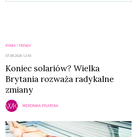
Komentarze (
0
)
Nie znaleziono komentarzy
Zostaw swoje komentarze
Imię (Wymagane)
RYNEK I TRENDY
Anuluj
07.08.2026 12:43
Prześlij komentarz
Koniec solariów? Wielka
Brytania rozważa radykalne
zmiany
WERONIKA PISARSKA