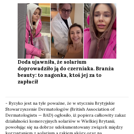
Doda ujawniła, że solarium
doprowadziło ją do czerniaka. Branża
beauty: to nagonka, ktoś jej za to
zapłacił
- Ryzyko jest na tyle poważne, że w styczniu Brytyjskie
Stowarzyszenie Dermatologów (British Association of
Dermatologists — BAD) ogłosiło, iż popiera całkowity zakaz
działalności komercyjnych solariów w Wielkiej Brytanii,
powołując się na dobrze udokumentowany związek między
korzystaniem z solarium a rakiem skóry oraz na