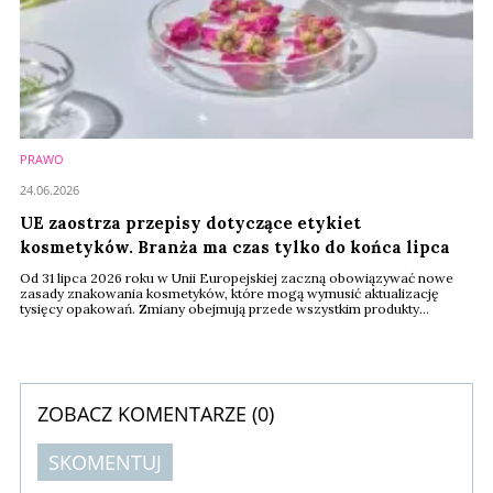
PRAWO
24.06.2026
UE zaostrza przepisy dotyczące etykiet
kosmetyków. Branża ma czas tylko do końca lipca
Od 31 lipca 2026 roku w Unii Europejskiej zaczną obowiązywać nowe
zasady znakowania kosmetyków, które mogą wymusić aktualizację
tysięcy opakowań. Zmiany obejmują przede wszystkim produkty
zapachowe i olejki eteryczne. Lista substancji zapachowych
wymagających obowiązkowego oznaczenia na etykiecie wzrośnie z 26
do około 82 pozycji. Dla producentów oznacza to konieczność
szybkiego dostosowania składów INCI i dokumentacji.
ZOBACZ KOMENTARZE (
0
)
SKOMENTUJ