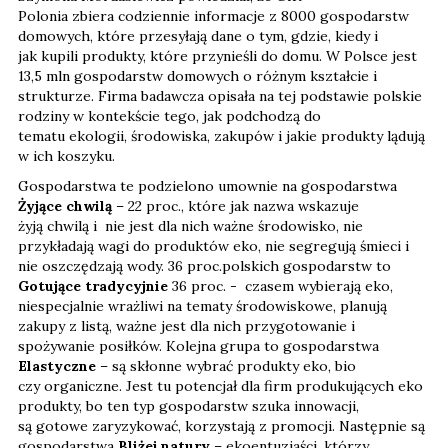
Polonia zbiera codziennie informacje z 8000 gospodarstw
domowych, które przesyłają dane o tym, gdzie, kiedy i
jak kupili produkty, które przynieśli do domu. W Polsce jest
13,5 mln gospodarstw domowych o różnym kształcie i
strukturze. Firma badawcza opisała na tej podstawie polskie
rodziny w kontekście tego, jak podchodzą do
tematu ekologii, środowiska, zakupów i jakie produkty lądują
w ich koszyku.
Gospodarstwa te podzielono umownie na gospodarstwa
Żyjące chwilą
– 22 proc., które jak nazwa wskazuje
żyją chwilą i nie jest dla nich ważne środowisko, nie
przykładają wagi do produktów eko, nie segregują śmieci i
nie oszczędzają wody. 36 proc.polskich gospodarstw to
Gotujące tradycyjnie
36 proc. - czasem wybierają eko,
niespecjalnie wrażliwi na tematy środowiskowe, planują
zakupy z listą, ważne jest dla nich przygotowanie i
spożywanie posiłków. Kolejna grupa to gospodarstwa
Elastyczne
– są skłonne wybrać produkty eko, bio
czy organiczne. Jest tu potencjał dla firm produkujących eko
produkty, bo ten typ gospodarstw szuka innowacji,
są gotowe zaryzykować, korzystają z promocji. Następnie są
gospodarstwa
Bliżej natury
– ekoentuzjaści, którzy