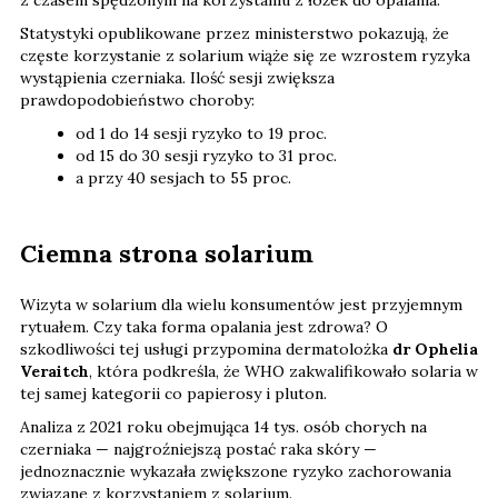
Statystyki opublikowane przez ministerstwo pokazują, że
częste korzystanie z solarium wiąże się ze wzrostem ryzyka
wystąpienia czerniaka. Ilość sesji zwiększa
prawdopodobieństwo choroby:
od 1 do 14 sesji ryzyko to 19 proc.
od 15 do 30 sesji ryzyko to 31 proc.
a przy 40 sesjach to 55 proc.
Ciemna strona solarium
Wizyta w solarium dla wielu konsumentów jest przyjemnym
rytuałem. Czy taka forma opalania jest zdrowa? O
szkodliwości tej usługi przypomina dermatolożka
dr Ophelia
Veraitch
, która podkreśla, że WHO zakwalifikowało solaria w
tej samej kategorii co papierosy i pluton.
Analiza z 2021 roku obejmująca 14 tys. osób chorych na
czerniaka — najgroźniejszą postać raka skóry —
jednoznacznie wykazała zwiększone ryzyko zachorowania
związane z korzystaniem z solarium.