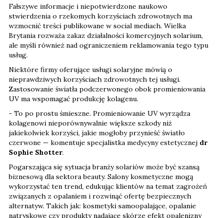
Fałszywe informacje i niepotwierdzone naukowo
stwierdzenia o rzekomych korzyściach zdrowotnych ma
wzmocnić treści publikowane w social mediach. Wielka
Brytania rozważa zakaz działalności komercyjnych solarium,
ale myśli również nad ograniczeniem reklamowania tego typu
usług.
Niektóre firmy oferujące usługi solaryjne mówią o
nieprawdziwych korzyściach zdrowotnych tej usługi.
Zastosowanie światła podczerwonego obok promieniowania
UV ma wspomagać produkcję kolagenu.
- To po prostu śmieszne. Promieniowanie UV wyrządza
kolagenowi nieporównywalnie większe szkody niż
jakiekolwiek korzyści, jakie mogłoby przynieść światło
czerwone — komentuje specjalistka medycyny estetycznej
dr
Sophie Shotter
.
Pogarszająca się sytuacja branży solariów może być szansą
biznesową dla sektora beauty. Salony kosmetyczne mogą
wykorzystać ten trend, edukując klientów na temat zagrożeń
związanych z opalaniem i rozwinąć ofertę bezpiecznych
alternatyw. Takich jak: kosmetyki samoopalające, opalanie
natryskowe czy produkty nadające skórze efekt opalenizny