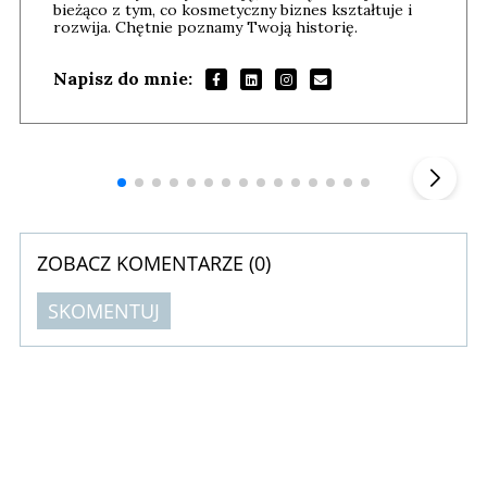
bieżąco z tym, co kosmetyczny biznes kształtuje i
rozwija. Chętnie poznamy Twoją historię.
Napisz do mnie:
Andrzej i Marta Sterniccy
Marta i
▶
ZOBACZ KOMENTARZE (
0
)
SKOMENTUJ
Komentarze (
0
)
Nie znaleziono komentarzy
Zostaw swoje komentarze
Imię (Wymagane)