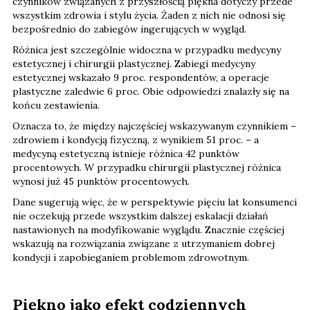
czynników związanych z przyszłością piękna dotyczy przede
wszystkim zdrowia i stylu życia. Żaden z nich nie odnosi się
bezpośrednio do zabiegów ingerujących w wygląd.
Różnica jest szczególnie widoczna w przypadku medycyny
estetycznej i chirurgii plastycznej. Zabiegi medycyny
estetycznej wskazało 9 proc. respondentów, a operacje
plastyczne zaledwie 6 proc. Obie odpowiedzi znalazły się na
końcu zestawienia.
Oznacza to, że między najczęściej wskazywanym czynnikiem –
zdrowiem i kondycją fizyczną, z wynikiem 51 proc. – a
medycyną estetyczną istnieje różnica 42 punktów
procentowych. W przypadku chirurgii plastycznej różnica
wynosi już 45 punktów procentowych.
Dane sugerują więc, że w perspektywie pięciu lat konsumenci
nie oczekują przede wszystkim dalszej eskalacji działań
nastawionych na modyfikowanie wyglądu. Znacznie częściej
wskazują na rozwiązania związane z utrzymaniem dobrej
kondycji i zapobieganiem problemom zdrowotnym.
Piękno jako efekt codziennych