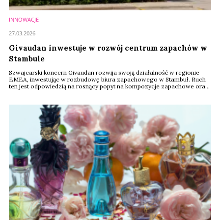
INNOWACJE
27.03.2026
Givaudan inwestuje w rozwój centrum zapachów w
Stambule
Szwajcarski koncern Givaudan rozwija swoją działalność w regionie
EMEA, inwestując w rozbudowę biura zapachowego w Stambuł. Ruch
ten jest odpowiedzią na rosnący popyt na kompozycje zapachowe oraz
znaczenie Turcji jako jednego z kluczowych rynków wzrostu.