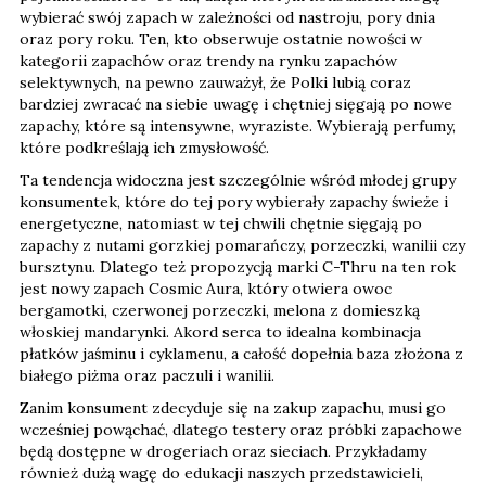
wybierać swój zapach w zależności od nastroju, pory dnia
oraz pory roku. Ten, kto obserwuje ostatnie nowości w
kategorii zapachów oraz trendy na rynku zapachów
selektywnych, na pewno zauważył, że Polki lubią coraz
bardziej zwracać na siebie uwagę i chętniej sięgają po nowe
zapachy, które są intensywne, wyraziste. Wybierają perfumy,
które podkreślają ich zmysłowość.
Ta tendencja widoczna jest szczególnie wśród młodej grupy
konsumentek, które do tej pory wybierały zapachy świeże i
energetyczne, natomiast w tej chwili chętnie sięgają po
zapachy z nutami gorzkiej pomarańczy, porzeczki, wanilii czy
bursztynu. Dlatego też propozycją marki C-Thru na ten rok
jest nowy zapach Cosmic Aura, który otwiera owoc
bergamotki, czerwonej porzeczki, melona z domieszką
włoskiej mandarynki. Akord serca to idealna kombinacja
płatków jaśminu i cyklamenu, a całość dopełnia baza złożona z
białego piżma oraz paczuli i wanilii.
Zanim konsument zdecyduje się na zakup zapachu, musi go
wcześniej powąchać, dlatego testery oraz próbki zapachowe
będą dostępne w drogeriach oraz sieciach. Przykładamy
również dużą wagę do edukacji naszych przedstawicieli,