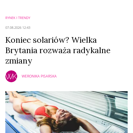
Imię (Wymagane)
RYNEK I TRENDY
Anuluj
07.08.2026 12:43
Prześlij komentarz
Koniec solariów? Wielka
Brytania rozważa radykalne
zmiany
WERONIKA PISARSKA