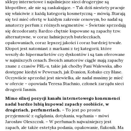
sklepy internetowe i najsilniejsze sieci drogeryjne są
kłopotliwe, ale nie są zaskakujące. – Tak dziś niestety pracuje
się właściwie z każdą kategorią kosmetyczną – mówią. Starają
się też mieć ofertę w każdym zakresie cenowym, bo nadal są
amatorzy perfum z różnych segmentów. – Świetnie sprzedają
się dezodoranty. Bardzo chętnie kupowane są zapachy tzw.
alternatywne, w coraz ładniejszych buteleczkach,
opakowaniach, coraz lepszej jakości i coraz bardziej trwałe.
Kłopot jest natomiast z markami z tej kategorii, które
weszły do hipermarketów czy dyskontów i są tam oferowane
w najniższych cenach. Swoich amatorów ciągle mają zapachy
znane z czasów PRL-u, takie jak choćby Pani Walewska, albo
dostępne kiedyś w Pewexach, jak Evasion, Kobako czy Blase.
Oczywiście sprzedaż jest niewielka, ale nadal musimy je mieć
w ofercie – opowiada Teresa Stachnio, członek zarządu sieci
drogerii Jasmin.
Mimo silnej pozycji kanału internetowego konsumenci
nadal bardzo lubią kupować zapachy osobiście, w
drogeriach, perfumeriach.
– To jest po prostu
przyjemność z oglądania, dotykania, wąchania – mówi
Jarosław Oleszczuk. – W perfumach najważniejszy jest
zapach, ale także estetyka podania, opakowanie, flakonik. Ma