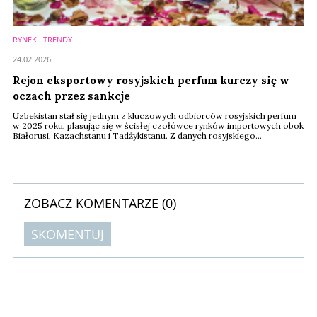
RYNEK I TRENDY
24.02.2026
Rejon eksportowy rosyjskich perfum kurczy się w
oczach przez sankcje
Uzbekistan stał się jednym z kluczowych odbiorców rosyjskich perfum
w 2025 roku, plasując się w ścisłej czołówce rynków importowych obok
Białorusi, Kazachstanu i Tadżykistanu. Z danych rosyjskiego
Ministerstwa Przemysłu i Handlu wynika, że kraj ten odpowiadał za 26,4
proc. całkowitego eksportu perfum z Rosji w analizowanym okresie.
ZOBACZ KOMENTARZE (
0
)
SKOMENTUJ
Komentarze (
0
)
Nie znaleziono komentarzy
Zostaw swoje komentarze