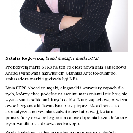
Natalia Rogowska,
brand manager marki STR8
Propozycją marki STR8 na ten rok jest nowa linia zapachowa
Ahead sygnowana nazwiskiem Giannisa Antetokounmpo,
ambasadora marki i gwiazdy ligi NBA.
Linia STR8 Ahead to męski, elegancki i wyrazisty zapach dla
tych, którzy chcą podążać za swoimi marzeniami i nie boją się
wyznaczania sobie ambitnych celów. Nutę zapachową otwiera
owoc bergamotki, lawandyna oraz pieprz. Akord serca to
aromatyczna mieszanka szałwii muszkatołowej, kwiatu
pomarańczy oraz pelargonii, a całość dopełnia baza złożona z
irysa, wanilii oraz drzewa cedrowego.
Woda toaletowa i płyn po goleniu dostępne są w dwóch