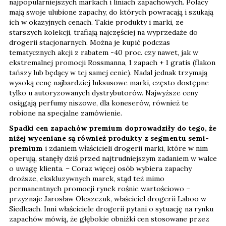
najpopularniejszych markach i liniach zapachowych. Polacy
mają swoje ulubione zapachy, do których powracają i szukają
ich w okazyjnych cenach. Takie produkty i marki, ze
starszych kolekcji, trafiają najczęściej na wyprzedaże do
drogerii stacjonarnych. Można je kupić podczas
tematycznych akcji z rabatem -40 proc. czy nawet, jak w
ekstremalnej promocji Rossmanna, 1 zapach + 1 gratis (flakon
tańszy lub będący w tej samej cenie). Nadal jednak trzymają
wysoką cenę najbardziej luksusowe marki, często dostępne
tylko u autoryzowanych dystrybutorów. Najwyższe ceny
osiągają perfumy niszowe, dla koneserów, również te
robione na specjalne zamówienie.
Spadki cen zapachów premium doprowadziły do tego, że
niżej wyceniane są również produkty z segmentu semi-
premium
i zdaniem właścicieli drogerii marki, które w nim
operują, stanęły dziś przed najtrudniejszym zadaniem w walce
o uwagę klienta. – Coraz więcej osób wybiera zapachy
droższe, ekskluzywnych marek, stąd też mimo
permanentnych promocji rynek rośnie wartościowo –
przyznaje Jarosław Oleszczuk, właściciel drogerii Laboo w
Siedlcach. Inni właściciele drogerii pytani o sytuację na rynku
zapachów mówią, że głębokie obniżki cen stosowane przez