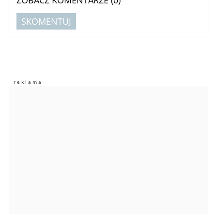
SKOMENTUJ
Komentarze (
0
)
Nie znaleziono komentarzy
Zostaw swoje komentarze
Imię (Wymagane)
Anuluj
Prześlij komentarz