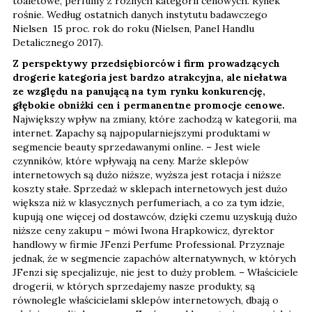
toaletowe, perfumy z różnych kategorii cenowych. Rynek
rośnie. Według ostatnich danych instytutu badawczego
Nielsen 15 proc. rok do roku (Nielsen, Panel Handlu
Detalicznego 2017).
Z perspektywy przedsiębiorców i firm prowadzących
drogerie kategoria jest bardzo atrakcyjna, ale niełatwa
ze względu na panującą na tym rynku konkurencję,
głębokie obniżki cen i permanentne promocje cenowe.
Największy wpływ na zmiany, które zachodzą w kategorii, ma
internet. Zapachy są najpopularniejszymi produktami w
segmencie beauty sprzedawanymi online. – Jest wiele
czynników, które wpływają na ceny. Marże sklepów
internetowych są dużo niższe, wyższa jest rotacja i niższe
koszty stałe. Sprzedaż w sklepach internetowych jest dużo
większa niż w klasycznych perfumeriach, a co za tym idzie,
kupują one więcej od dostawców, dzięki czemu uzyskują dużo
niższe ceny zakupu – mówi Iwona Hrapkowicz, dyrektor
handlowy w firmie JFenzi Perfume Professional. Przyznaje
jednak, że w segmencie zapachów alternatywnych, w których
JFenzi się specjalizuje, nie jest to duży problem. – Właściciele
drogerii, w których sprzedajemy nasze produkty, są
równolegle właścicielami sklepów internetowych, dbają o