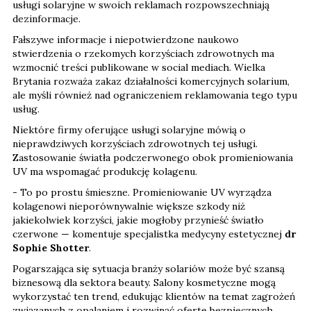
usługi solaryjne w swoich reklamach rozpowszechniają
dezinformacje.
Fałszywe informacje i niepotwierdzone naukowo
stwierdzenia o rzekomych korzyściach zdrowotnych ma
wzmocnić treści publikowane w social mediach. Wielka
Brytania rozważa zakaz działalności komercyjnych solarium,
ale myśli również nad ograniczeniem reklamowania tego typu
usług.
Niektóre firmy oferujące usługi solaryjne mówią o
nieprawdziwych korzyściach zdrowotnych tej usługi.
Zastosowanie światła podczerwonego obok promieniowania
UV ma wspomagać produkcję kolagenu.
- To po prostu śmieszne. Promieniowanie UV wyrządza
kolagenowi nieporównywalnie większe szkody niż
jakiekolwiek korzyści, jakie mogłoby przynieść światło
czerwone — komentuje specjalistka medycyny estetycznej
dr
Sophie Shotter
.
Pogarszająca się sytuacja branży solariów może być szansą
biznesową dla sektora beauty. Salony kosmetyczne mogą
wykorzystać ten trend, edukując klientów na temat zagrożeń
związanych z opalaniem i rozwinąć ofertę bezpiecznych