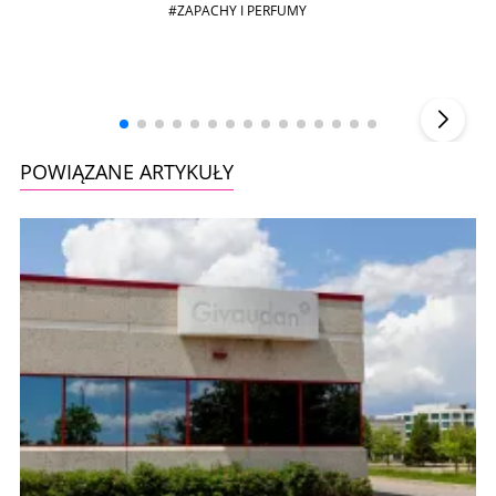
#ZAPACHY I PERFUMY
Andrzej i Marta Sterniccy
Marta i
▶
POWIĄZANE ARTYKUŁY