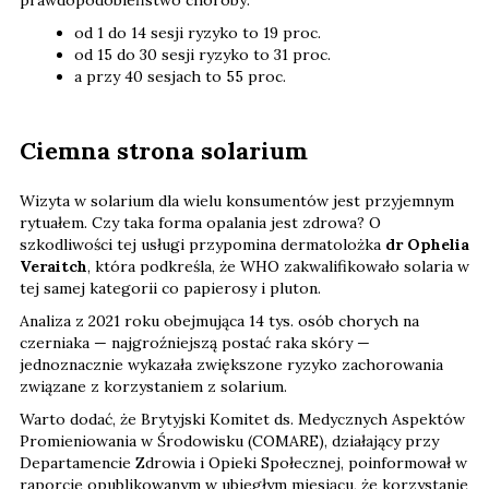
prawdopodobieństwo choroby:
od 1 do 14 sesji ryzyko to 19 proc.
od 15 do 30 sesji ryzyko to 31 proc.
a przy 40 sesjach to 55 proc.
Ciemna strona solarium
Wizyta w solarium dla wielu konsumentów jest przyjemnym
rytuałem. Czy taka forma opalania jest zdrowa? O
szkodliwości tej usługi przypomina dermatolożka
dr Ophelia
Veraitch
, która podkreśla, że WHO zakwalifikowało solaria w
tej samej kategorii co papierosy i pluton.
Analiza z 2021 roku obejmująca 14 tys. osób chorych na
czerniaka — najgroźniejszą postać raka skóry —
jednoznacznie wykazała zwiększone ryzyko zachorowania
związane z korzystaniem z solarium.
Warto dodać, że Brytyjski Komitet ds. Medycznych Aspektów
Promieniowania w Środowisku (COMARE), działający przy
Departamencie Zdrowia i Opieki Społecznej, poinformował w
raporcie opublikowanym w ubiegłym miesiącu, że korzystanie