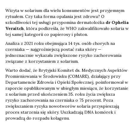
Wizyta w solarium dla wielu konsumentów jest przyjemnym
rytuałem. Czy taka forma opalania jest zdrowa? O
szkodliwości tej usługi przypomina dermatolożka
dr Ophelia
Veraitch
, która podkreśla, że WHO zakwalifikowało solaria w
tej samej kategorii co papierosy i pluton.
Analiza z 2021 roku obejmująca 14 tys. osób chorych na
czerniaka — najgroźniejszą postać raka skóry —
jednoznacznie wykazała zwiększone ryzyko zachorowania
związane z korzystaniem z solarium.
Warto dodać, że Brytyjski Komitet ds. Medycznych Aspektów
Promieniowania w Środowisku (COMARE), działający przy
Departamencie Zdrowia i Opieki Społecznej, poinformował w
raporcie opublikowanym w ubiegłym miesiącu, że korzystanie
z solarium przed ukończeniem 35. roku życia zwiększa
ryzyko zachorowania na czerniaka o 75 procent. Poza
zwiększaniem ryzyka nowotworów solaria przyspieszają
proces starzenia się skóry. Uszkadzają DNA komórek i
prowadzą do rozpadu kolagenu.