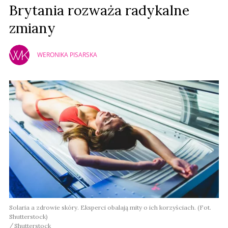
Brytania rozważa radykalne
zmiany
WERONIKA PISARSKA
Solaria a zdrowie skóry. Eksperci obalają mity o ich korzyściach. (Fot.
Shutterstock)
Shutterstock