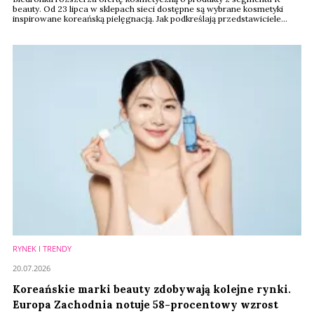
beauty. Od 23 lipca w sklepach sieci dostępne są wybrane kosmetyki
inspirowane koreańską pielęgnacją. Jak podkreślają przedstawiciele
firmy, decyzja jest odpowiedzią na rosnące zainteresowanie
konsumentów świadomą pielęgnacją oraz światowymi trendami w
branży beauty.
RYNEK I TRENDY
20.07.2026
Koreańskie marki beauty zdobywają kolejne rynki.
Europa Zachodnia notuje 58-procentowy wzrost