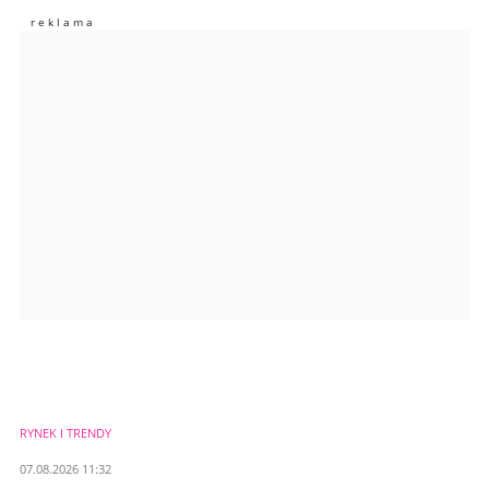
Zostaw swoje komentarze
Imię (Wymagane)
Anuluj
Prześlij komentarz
RYNEK I TRENDY
07.08.2026 11:32