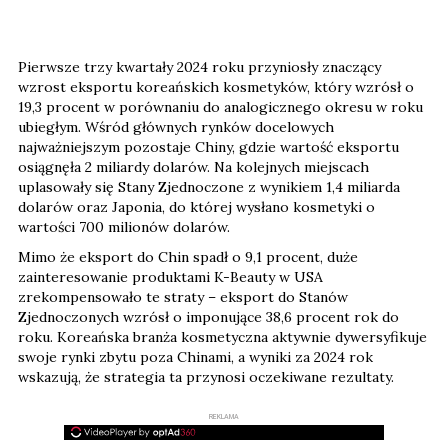
Pierwsze trzy kwartały 2024 roku przyniosły znaczący
wzrost eksportu koreańskich kosmetyków, który wzrósł o
19,3 procent w porównaniu do analogicznego okresu w roku
ubiegłym. Wśród głównych rynków docelowych
najważniejszym pozostaje Chiny, gdzie wartość eksportu
osiągnęła 2 miliardy dolarów. Na kolejnych miejscach
uplasowały się Stany Zjednoczone z wynikiem 1,4 miliarda
dolarów oraz Japonia, do której wysłano kosmetyki o
wartości 700 milionów dolarów.
Mimo że eksport do Chin spadł o 9,1 procent, duże
zainteresowanie produktami K-Beauty w USA
zrekompensowało te straty – eksport do Stanów
Zjednoczonych wzrósł o imponujące 38,6 procent rok do
roku. Koreańska branża kosmetyczna aktywnie dywersyfikuje
swoje rynki zbytu poza Chinami, a wyniki za 2024 rok
wskazują, że strategia ta przynosi oczekiwane rezultaty.
REKLAMA