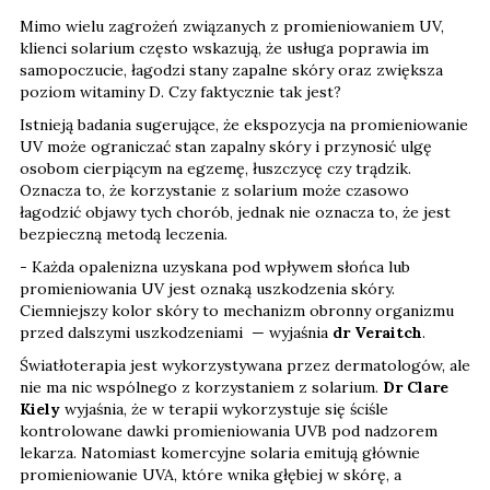
Mimo wielu zagrożeń związanych z promieniowaniem UV,
klienci solarium często wskazują, że usługa poprawia im
samopoczucie, łagodzi stany zapalne skóry oraz zwiększa
poziom witaminy D. Czy faktycznie tak jest?
Istnieją badania sugerujące, że ekspozycja na promieniowanie
UV może ograniczać stan zapalny skóry i przynosić ulgę
osobom cierpiącym na egzemę, łuszczycę czy trądzik.
Oznacza to, że korzystanie z solarium może czasowo
łagodzić objawy tych chorób, jednak nie oznacza to, że jest
bezpieczną metodą leczenia.
- Każda opalenizna uzyskana pod wpływem słońca lub
promieniowania UV jest oznaką uszkodzenia skóry.
Ciemniejszy kolor skóry to mechanizm obronny organizmu
przed dalszymi uszkodzeniami — wyjaśnia
dr Veraitch
.
Światłoterapia jest wykorzystywana przez dermatologów, ale
nie ma nic wspólnego z korzystaniem z solarium.
Dr Clare
Kiely
wyjaśnia, że w terapii wykorzystuje się ściśle
kontrolowane dawki promieniowania UVB pod nadzorem
lekarza. Natomiast komercyjne solaria emitują głównie
promieniowanie UVA, które wnika głębiej w skórę, a