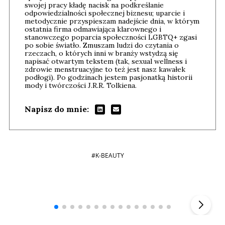
swojej pracy kładę nacisk na podkreślanie
odpowiedzialności społecznej biznesu; uparcie i
metodycznie przyspieszam nadejście dnia, w którym
ostatnia firma odmawiająca klarownego i
stanowczego poparcia społeczności LGBTQ+ zgasi
po sobie światło. Zmuszam ludzi do czytania o
rzeczach, o których inni w branży wstydzą się
napisać otwartym tekstem (tak, sexual wellness i
zdrowie menstruacyjne to też jest nasz kawałek
podłogi). Po godzinach jestem pasjonatką historii
mody i twórczości J.R.R. Tolkiena.
Napisz do mnie:
#K-BEAUTY
Andrzej i Marta Sterniccy
Marta i
▶