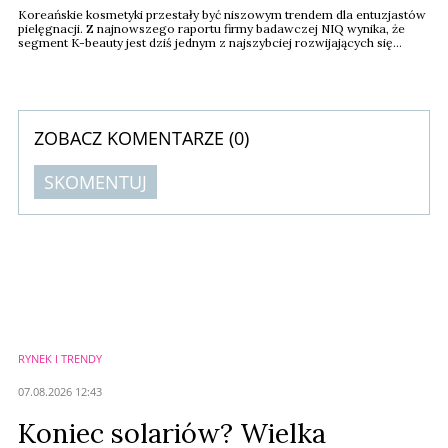
Koreańskie kosmetyki przestały być niszowym trendem dla entuzjastów
pielęgnacji. Z najnowszego raportu firmy badawczej NIQ wynika, że
segment K-beauty jest dziś jednym z najszybciej rozwijających się
obszarów światowego rynku kosmetycznego. W ciągu ostatniego roku
jego wartość wzrosła o 53 proc., a w perspektywie dwóch lat aż o 131
proc.
ZOBACZ KOMENTARZE (
0
)
SKOMENTUJ
Komentarze (
0
)
Nie znaleziono komentarzy
Zostaw swoje komentarze
Imię (Wymagane)
RYNEK I TRENDY
Anuluj
07.08.2026 12:43
Prześlij komentarz
Koniec solariów? Wielka