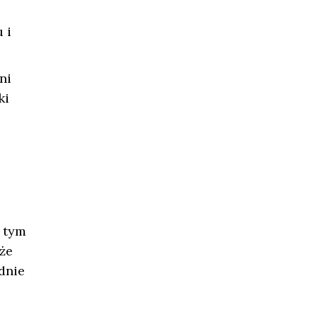
 i
ni
ki
w tym
że
dnie