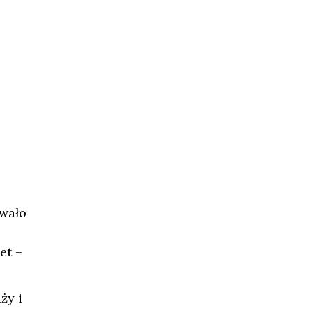
owało
et –
ży i