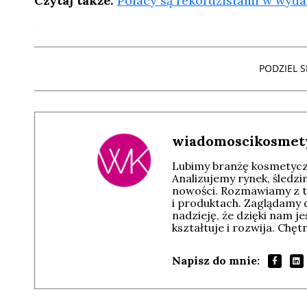
Czytaj także:
Polacy są rekordzistami w wydat
PODZIEL SI
wiadomoscikosmet
Lubimy branżę kosmetyczn
Analizujemy rynek, śledz
nowości. Rozmawiamy z t
i produktach. Zaglądamy 
nadzieję, że dzięki nam j
kształtuje i rozwija. Chę
Napisz do mnie: