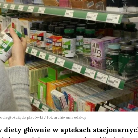
odległością do placówki / fot. archiwum redakcji
y diety głównie w aptekach stacjonarnyc