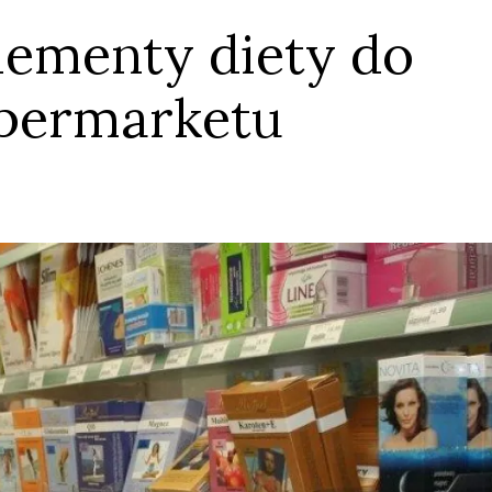
plementy diety do
upermarketu