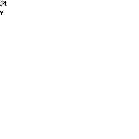
ją
ów
.