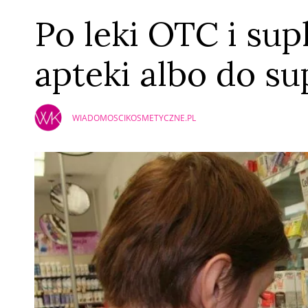
Po leki OTC i su
apteki albo do s
WIADOMOSCIKOSMETYCZNE.PL