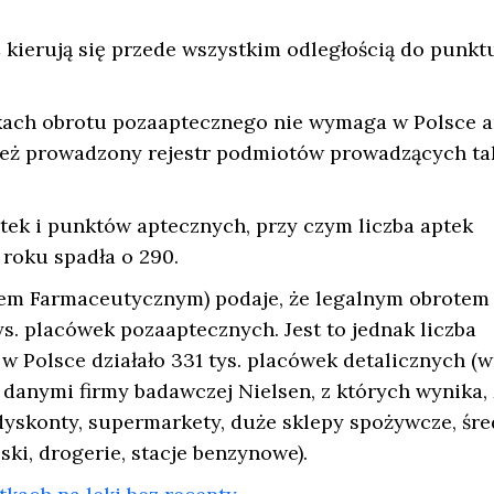
kierują się przede wszystkim odległością do punktu
ach obrotu pozaaptecznego nie wymaga w Polsce a
nież prowadzony rejestr podmiotów prowadzących ta
ptek i punktów aptecznych, przy czym liczba aptek
roku spadła o 290.
em Farmaceutycznym) podaje, że legalnym obrotem
s. placówek pozaaptecznych. Jest to jednak liczba
w Polsce działało 331 tys. placówek detalicznych (
danymi firmy badawczej Nielsen, z których wynika, 
 dyskonty, supermarkety, duże sklepy spożywcze, śre
ki, drogerie, stacje benzynowe).