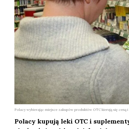
Polacy wybierając miejsce zakupów produktów OTC kierują się ceną i 
Polacy kupują leki OTC i suplement