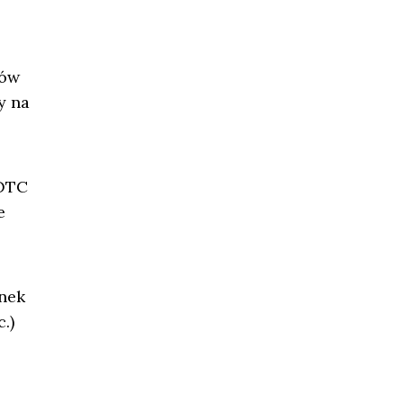
ków
y na
 OTC
e
ynek
.)