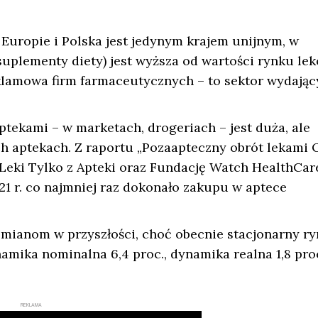
 Europie i Polska jest jedynym krajem unijnym, w
suplementy diety) jest wyższa od wartości rynku le
lamowa firm farmaceutycznych – to sektor wydając
ekami – w marketach, drogeriach – jest duża, ale
ch aptekach. Z raportu „Pozaapteczny obrót lekami
eki Tylko z Apteki oraz Fundację Watch HealthCar
21 r. co najmniej raz dokonało zakupu w aptece
 zmianom w przyszłości, choć obecnie stacjonarny r
mika nominalna 6,4 proc., dynamika realna 1,8 proc
REKLAMA