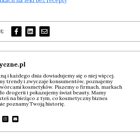
kach na leki bez recepty
Ę:
yczne.pl
ą i każdego dnia dowiadujemy się o niej więcej.
imy trendy i zwyczaje konsumentów, poznajemy
wórcami kosmetyków. Piszemy o firmach, markach
do drogerii i pokazujemy świat beauty. Mamy
esteś na bieżąco z tym, co kosmetyczny biznes
tnie poznamy Twoją historię.