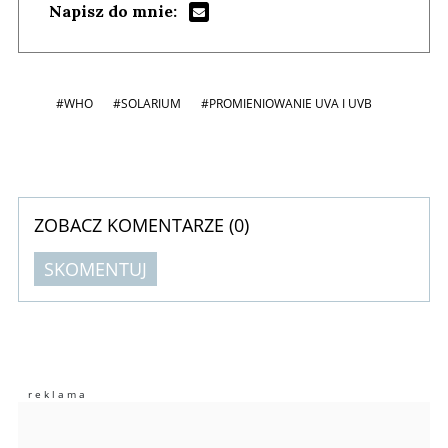
Napisz do mnie:
#WHO
#SOLARIUM
#PROMIENIOWANIE UVA I UVB
ZOBACZ KOMENTARZE (
0
)
SKOMENTUJ
Komentarze (
0
)
Nie znaleziono komentarzy
Zostaw swoje komentarze
Imię (Wymagane)