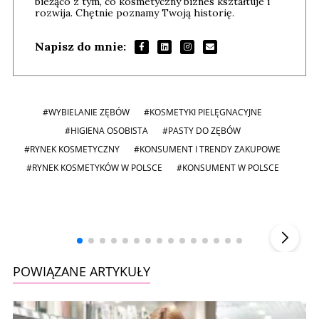
bieżąco z tym, co kosmetyczny biznes kształtuje i
rozwija. Chętnie poznamy Twoją historię.
Napisz do mnie:
#WYBIELANIE ZĘBÓW
#KOSMETYKI PIELĘGNACYJNE
#HIGIENA OSOBISTA
#PASTY DO ZĘBÓW
#RYNEK KOSMETYCZNY
#KONSUMENT I TRENDY ZAKUPOWE
#RYNEK KOSMETYKÓW W POLSCE
#KONSUMENT W POLSCE
Andrzej i Marta Sterniccy
Marta i
▶
POWIĄZANE ARTYKUŁY