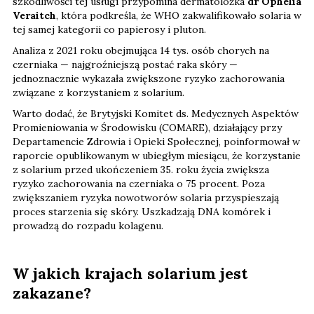
szkodliwości tej usługi przypomina dermatolożka
dr Ophelia
Veraitch
, która podkreśla, że WHO zakwalifikowało solaria w
tej samej kategorii co papierosy i pluton.
Analiza z 2021 roku obejmująca 14 tys. osób chorych na
czerniaka — najgroźniejszą postać raka skóry —
jednoznacznie wykazała zwiększone ryzyko zachorowania
związane z korzystaniem z solarium.
Warto dodać, że Brytyjski Komitet ds. Medycznych Aspektów
Promieniowania w Środowisku (COMARE), działający przy
Departamencie Zdrowia i Opieki Społecznej, poinformował w
raporcie opublikowanym w ubiegłym miesiącu, że korzystanie
z solarium przed ukończeniem 35. roku życia zwiększa
ryzyko zachorowania na czerniaka o 75 procent. Poza
zwiększaniem ryzyka nowotworów solaria przyspieszają
proces starzenia się skóry. Uszkadzają DNA komórek i
prowadzą do rozpadu kolagenu.
W jakich krajach solarium jest
zakazane?