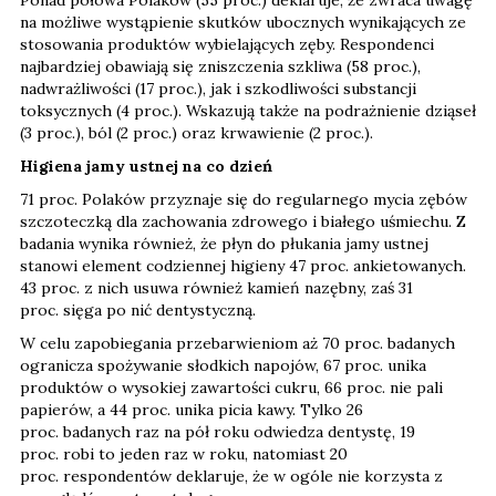
na możliwe wystąpienie skutków ubocznych wynikających ze
stosowania produktów wybielających zęby. Respondenci
najbardziej obawiają się zniszczenia szkliwa (58 proc.),
nadwrażliwości (17 proc.), jak i szkodliwości substancji
toksycznych (4 proc.). Wskazują także na podrażnienie dziąseł
(3 proc.), ból (2 proc.) oraz krwawienie (2 proc.).
Higiena jamy ustnej na co dzień
71 proc. Polaków przyznaje się do regularnego mycia zębów
szczoteczką dla zachowania zdrowego i białego uśmiechu. Z
badania wynika również, że płyn do płukania jamy ustnej
stanowi element codziennej higieny 47 proc. ankietowanych.
43 proc. z nich usuwa również kamień nazębny, zaś 31
proc. sięga po nić dentystyczną.
W celu zapobiegania przebarwieniom aż 70 proc. badanych
ogranicza spożywanie słodkich napojów, 67 proc. unika
produktów o wysokiej zawartości cukru, 66 proc. nie pali
papierów, a 44 proc. unika picia kawy. Tylko 26
proc. badanych raz na pół roku odwiedza dentystę, 19
proc. robi to jeden raz w roku, natomiast 20
proc. respondentów deklaruje, że w ogóle nie korzysta z