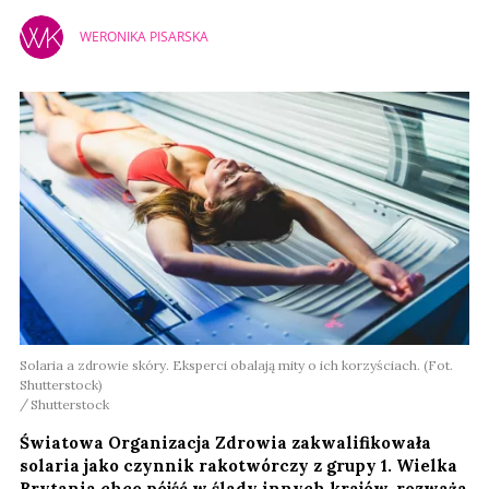
WERONIKA PISARSKA
Solaria a zdrowie skóry. Eksperci obalają mity o ich korzyściach. (Fot.
Shutterstock)
Shutterstock
Światowa Organizacja Zdrowia zakwalifikowała
solaria jako czynnik rakotwórczy z grupy 1. Wielka
Brytania chce pójść w ślady innych krajów, rozważa