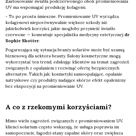
Zastosowanie światła podczerwonego obok promieniowania
UV ma wspomagać produkcję kolagenu.
- To po prostu śmieszne. Promieniowanie UV wyrządza
kolagenowi nieporównywalnie większe szkody niż
jakiekolwiek korzyści, jakie mogłoby przynieść światło
czerwone — komentuje specjalistka medycyny estetycznej
dr
Sophie Shotter
.
Pogarszająca się sytuacja branży solariów może być szansą
biznesową dla sektora beauty. Salony kosmetyczne mogą
wykorzystać ten trend, edukując klientów na temat zagrożeń
związanych z opalaniem i rozwinąć ofertę bezpiecznych
alternatyw. Takich jak: kosmetyki samoopalające, opalanie
natryskowe czy produkty nadające skórze efekt opalenizny
bez ekspozycji na promieniowanie UV.
A co z rzekomymi korzyściami?
Mimo wielu zagrożeń związanych z promieniowaniem UV,
klienci solarium często wskazują, że usługa poprawia im
samopoczucie, łagodzi stany zapalne skóry oraz zwiększa