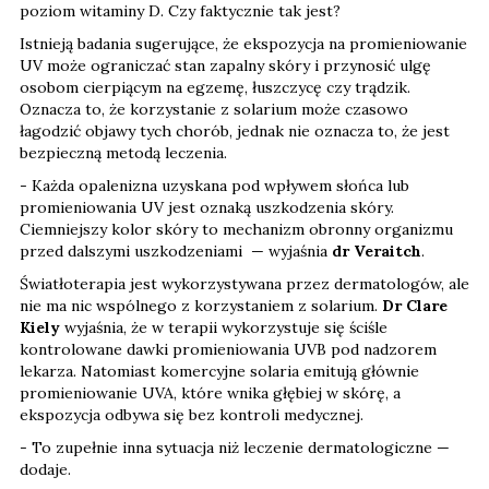
poziom witaminy D. Czy faktycznie tak jest?
Istnieją badania sugerujące, że ekspozycja na promieniowanie
UV może ograniczać stan zapalny skóry i przynosić ulgę
osobom cierpiącym na egzemę, łuszczycę czy trądzik.
Oznacza to, że korzystanie z solarium może czasowo
łagodzić objawy tych chorób, jednak nie oznacza to, że jest
bezpieczną metodą leczenia.
- Każda opalenizna uzyskana pod wpływem słońca lub
promieniowania UV jest oznaką uszkodzenia skóry.
Ciemniejszy kolor skóry to mechanizm obronny organizmu
przed dalszymi uszkodzeniami — wyjaśnia
dr Veraitch
.
Światłoterapia jest wykorzystywana przez dermatologów, ale
nie ma nic wspólnego z korzystaniem z solarium.
Dr Clare
Kiely
wyjaśnia, że w terapii wykorzystuje się ściśle
kontrolowane dawki promieniowania UVB pod nadzorem
lekarza. Natomiast komercyjne solaria emitują głównie
promieniowanie UVA, które wnika głębiej w skórę, a
ekspozycja odbywa się bez kontroli medycznej.
- To zupełnie inna sytuacja niż leczenie dermatologiczne —
dodaje.