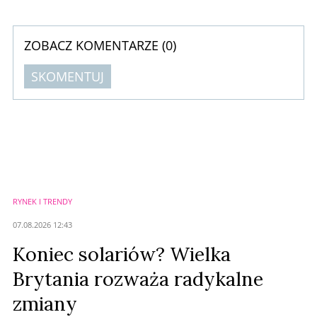
ZOBACZ KOMENTARZE (
0
)
SKOMENTUJ
Komentarze (
0
)
Nie znaleziono komentarzy
Zostaw swoje komentarze
Imię (Wymagane)
RYNEK I TRENDY
Anuluj
07.08.2026 12:43
Prześlij komentarz
Koniec solariów? Wielka
Brytania rozważa radykalne
zmiany