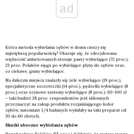
ad
Która metoda wybielania zębów w domu cieszy się
największą popularnością? Okazuje się, że zdecydowana
większość ankietowanych stosuje pasty wybielające (72 proc.),
23 proc. Polaków sięga po wybielające płyny do zębów oraz,
co ciekawe, gumy wybielające.
Na dalszym miejscu znalazły się żele wybielające (19 proc.),
specjalistyczne szczoteczki (14 proc.), pędzelki wybielające (8
proc.) oraz szynowe systemy wybielające (8 proc.). 60-100 zł
– taki budżet 28 proc. respondentów jest skłonnych
przeznaczyć na zakup produktu rozjaśniającego kolor
zębów, natomiast 1/4 badanych wydałaby na taki preparat od
30 do 60 złotych.
Skutki uboczne wybielania zębów
Ponad połowa Polaków (55 proc.) deklaruje, że zwraca uwagę