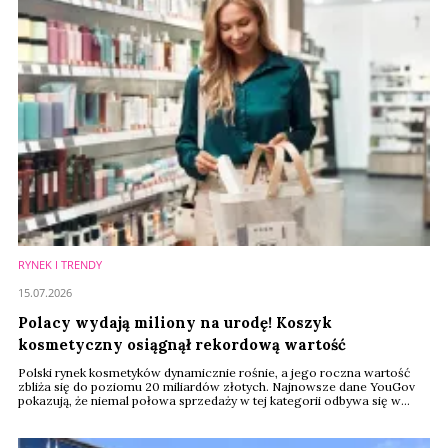
RYNEK I TRENDY
15.07.2026
Polacy wydają miliony na urodę! Koszyk
kosmetyczny osiągnął rekordową wartość
Polski rynek kosmetyków dynamicznie rośnie, a jego roczna wartość
zbliża się do poziomu 20 miliardów złotych. Najnowsze dane YouGov
pokazują, że niemal połowa sprzedaży w tej kategorii odbywa się w
promocji. Klienci coraz mocniej doceniają jakość i chętnie wybierają
droższe produkty markowe.