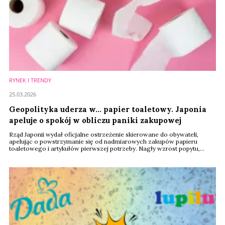
RYNEK I TRENDY
25.03.2026
Geopolityka uderza w… papier toaletowy. Japonia
apeluje o spokój w obliczu paniki zakupowej
Rząd Japonii wydał oficjalne ostrzeżenie skierowane do obywateli,
apelując o powstrzymanie się od nadmiarowych zakupów papieru
toaletowego i artykułów pierwszej potrzeby. Nagły wzrost popytu,
napędzany dezinformacją w mediach społecznościowych, jest
bezpośrednią reakcją na eskalację konfliktu na Bliskim Wschodzie z
udziałem Iranu. Dla sektora handlu i logistyki to sygnał ostrzegawczy
dotyczący kruchości łańcuchów dostaw w ...