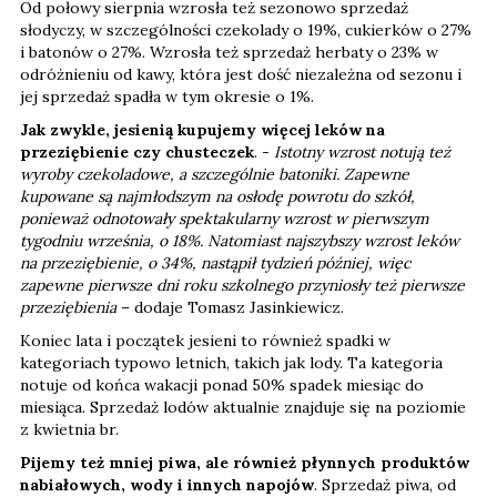
Od połowy sierpnia wzrosła też sezonowo sprzedaż
słodyczy, w szczególności czekolady o 19%, cukierków o 27%
i batonów o 27%. Wzrosła też sprzedaż herbaty o 23% w
odróżnieniu od kawy, która jest dość niezależna od sezonu i
jej sprzedaż spadła w tym okresie o 1%.
Jak zwykle, jesienią kupujemy więcej leków na
przeziębienie czy chusteczek
. -
Istotny wzrost notują też
wyroby czekoladowe, a szczególnie batoniki. Zapewne
kupowane są najmłodszym na osłodę powrotu do szkół,
ponieważ odnotowały spektakularny wzrost w pierwszym
tygodniu września, o 18%. Natomiast najszybszy wzrost leków
na przeziębienie, o 34%, nastąpił tydzień później, więc
zapewne pierwsze dni roku szkolnego przyniosły też pierwsze
przeziębienia
– dodaje Tomasz Jasinkiewicz.
Koniec lata i początek jesieni to również spadki w
kategoriach typowo letnich, takich jak lody. Ta kategoria
notuje od końca wakacji ponad 50% spadek miesiąc do
miesiąca. Sprzedaż lodów aktualnie znajduje się na poziomie
z kwietnia br.
Pijemy też mniej piwa, ale również płynnych produktów
nabiałowych, wody i innych napojów
. Sprzedaż piwa, od