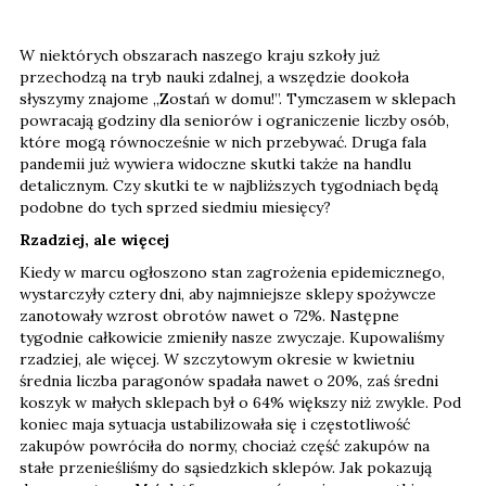
W niektórych obszarach naszego kraju szkoły już
przechodzą na tryb nauki zdalnej, a wszędzie dookoła
słyszymy znajome „Zostań w domu!”. Tymczasem w sklepach
powracają godziny dla seniorów i ograniczenie liczby osób,
które mogą równocześnie w nich przebywać. Druga fala
pandemii już wywiera widoczne skutki także na handlu
detalicznym. Czy skutki te w najbliższych tygodniach będą
podobne do tych sprzed siedmiu miesięcy?
Rzadziej, ale więcej
Kiedy w marcu ogłoszono stan zagrożenia epidemicznego,
wystarczyły cztery dni, aby najmniejsze sklepy spożywcze
zanotowały wzrost obrotów nawet o 72%. Następne
tygodnie całkowicie zmieniły nasze zwyczaje. Kupowaliśmy
rzadziej, ale więcej. W szczytowym okresie w kwietniu
średnia liczba paragonów spadała nawet o 20%, zaś średni
koszyk w małych sklepach był o 64% większy niż zwykle. Pod
koniec maja sytuacja ustabilizowała się i częstotliwość
zakupów powróciła do normy, chociaż część zakupów na
stałe przenieśliśmy do sąsiedzkich sklepów. Jak pokazują