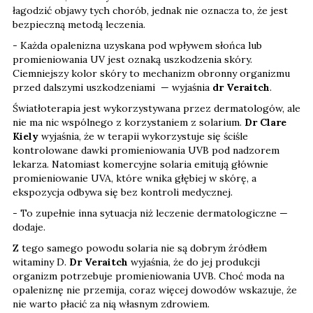
łagodzić objawy tych chorób, jednak nie oznacza to, że jest
bezpieczną metodą leczenia.
- Każda opalenizna uzyskana pod wpływem słońca lub
promieniowania UV jest oznaką uszkodzenia skóry.
Ciemniejszy kolor skóry to mechanizm obronny organizmu
przed dalszymi uszkodzeniami — wyjaśnia
dr Veraitch
.
Światłoterapia jest wykorzystywana przez dermatologów, ale
nie ma nic wspólnego z korzystaniem z solarium.
Dr Clare
Kiely
wyjaśnia, że w terapii wykorzystuje się ściśle
kontrolowane dawki promieniowania UVB pod nadzorem
lekarza. Natomiast komercyjne solaria emitują głównie
promieniowanie UVA, które wnika głębiej w skórę, a
ekspozycja odbywa się bez kontroli medycznej.
- To zupełnie inna sytuacja niż leczenie dermatologiczne —
dodaje.
Z tego samego powodu solaria nie są dobrym źródłem
witaminy D.
Dr Veraitch
wyjaśnia, że do jej produkcji
organizm potrzebuje promieniowania UVB. Choć moda na
opaleniznę nie przemija, coraz więcej dowodów wskazuje, że
nie warto płacić za nią własnym zdrowiem.