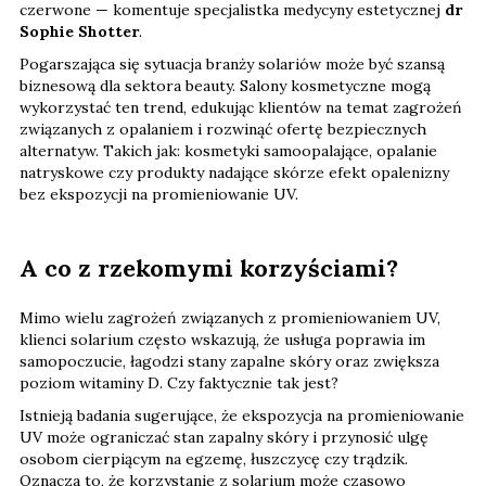
czerwone — komentuje specjalistka medycyny estetycznej
dr
Sophie Shotter
.
Pogarszająca się sytuacja branży solariów może być szansą
biznesową dla sektora beauty. Salony kosmetyczne mogą
wykorzystać ten trend, edukując klientów na temat zagrożeń
związanych z opalaniem i rozwinąć ofertę bezpiecznych
alternatyw. Takich jak: kosmetyki samoopalające, opalanie
natryskowe czy produkty nadające skórze efekt opalenizny
bez ekspozycji na promieniowanie UV.
A co z rzekomymi korzyściami?
Mimo wielu zagrożeń związanych z promieniowaniem UV,
klienci solarium często wskazują, że usługa poprawia im
samopoczucie, łagodzi stany zapalne skóry oraz zwiększa
poziom witaminy D. Czy faktycznie tak jest?
Istnieją badania sugerujące, że ekspozycja na promieniowanie
UV może ograniczać stan zapalny skóry i przynosić ulgę
osobom cierpiącym na egzemę, łuszczycę czy trądzik.
Oznacza to, że korzystanie z solarium może czasowo