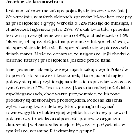
Jesień w tle koronawirusa
Jesienno-zdrowotne zakupy pojawiły się jeszcze wcześniej.
We wrześniu, w małych sklepach sprzedaż leków bez recepty
na przeziębienie i grypę wzrosła o 32% miesiąc do miesiąca, a
chusteczek higienicznych o 25%. W skali kwartału, sprzedaż
leków na przeziębienie wzrosła o 49%, a chusteczek o 42%.
Obecnie, ich sprzedaż jest na poziomie z lutego, choć wciąż
nie sprzedaje się ich tyle, ile sprzedawało się w pierwszych
dniach marca. Może to oznaczać, że najgorsze, jeśli chodzi o
jesienne katary i przeziębienia, jeszcze przed nami.
Inne „jesienne” akcenty w zwyczajach zakupowych Polaków
to powrót do surówek i kwaszonek, które już od drugiej
połowy sierpnia przybierają na sile, a ich sprzedaż wzrosła w
tym okresie o 27%. Jest to raczej kwestia tradycji niż działań
zapobiegawczych, choć warto przypomnieć, że kiszone
produkty są doskonałym probiotykiem. Podczas kiszenia
wytwarza się kwas mlekowy, który pomaga utrzymać
równowagę flory bakteryjnej w jelitach, a zdrowy przewód
pokarmowy, to większa odporność, ponieważ organizm
skuteczniej wchłania substancje odżywcze z pożywienia, w
tym żelazo, witaminę K i witaminy z grupy B.