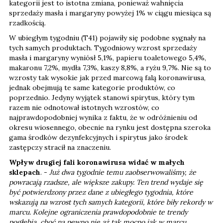
kategorii jest to istotna zmiana, ponieważ wahnięcia
sprzedaży masła i margaryny powyżej 1% w ciągu miesiąca są
rzadkością.
W ubiegłym tygodniu (T41) pojawiły się podobne sygnały na
tych samych produktach. Tygodniowy wzrost sprzedaży
masła i margaryny wyniósł 5,1%, papieru toaletowego 5,4%,
makaronu 7,2%, mydła 7,3%, kaszy 8,8%, a ryżu 9,7%. Nie są to
wzrosty tak wysokie jak przed marcową falą koronawirusa,
jednak obejmują te same kategorie produktów, co
poprzednio. Jedyny wyjątek stanowi spirytus, który tym
razem nie odnotował istotnych wzrostów, co
najprawdopodobniej wynika z faktu, że w odróżnieniu od
okresu wiosennego, obecnie na rynku jest dostępna szeroka
gama środków dezynfekcyjnych i spirytus jako środek
zastępczy stracił na znaczeniu.
Wpływ drugiej fali koronawirusa widać w małych
sklepach
. -
Już dwa tygodnie temu zaobserwowaliśmy, że
powracają rzadsze, ale większe zakupy. Ten trend wydaje się
być potwierdzony przez dane z ubiegłego tygodnia, które
wskazują na wzrost tych samych kategorii, które biły rekordy w
marcu. Kolejne ograniczenia prawdopodobnie te trendy
pogłębią, choć na pewno nie aż tak mocno jak w marcu,