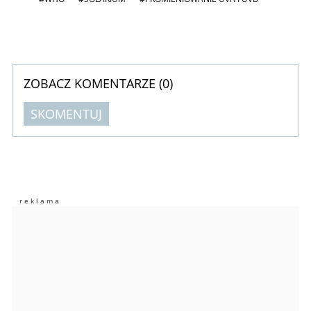
ZOBACZ KOMENTARZE (
0
)
SKOMENTUJ
Komentarze (
0
)
Nie znaleziono komentarzy
Zostaw swoje komentarze
Imię (Wymagane)
Anuluj
Prześlij komentarz