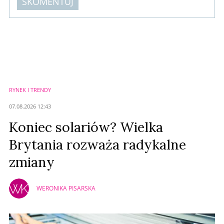
SKOMENTUJ
Komentarze (
0
)
Nie znaleziono komentarzy
Zostaw swoje komentarze
Imię (Wymagane)
RYNEK I TRENDY
Anuluj
07.08.2026 12:43
Prześlij komentarz
Koniec solariów? Wielka
Brytania rozważa radykalne
zmiany
WERONIKA PISARSKA