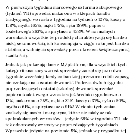
W pierwszym tygodniu marcowego szturmu zakupowego
(tydzień T11) sprzedaż makaronu w sklepach handlu
tradycyjnego wzrosła z tygodnia na tydzień o 127%, kaszy o
158%, mydła 165%, mąki 175%, ryżu 189%, papieru
toaletowego 263%, a spirytusu o 458%. W normalnych
warunkach wszystkie te produkty charakteryzują się bardzo
niską sezonowością, ich konsumpcja w ciągu roku jest bardzo
stabilna, a wahnięcia sprzedaży poza okresem świątecznym są
rzadkością.
Jednak jak pokazują dane z M/platform, dla wszystkich tych
kategorii znaczący wzrost sprzedaży zaczął się już o dwa
tygodnie wcześniej, kiedy co bardziej przezorni robili zapasy,
nie czekając na „ostatni dzwonek”. Podczas dwóch tygodni
poprzedzających ostatni (szkolny) dzwonek sprzedaż
papieru toaletowego wzrastała już średnio tygodniowo o
12%, makaronu o 25%, mąki o 32%, kaszy o 37%, ryżu o 50%,
mydła o 61%, a spirytusu aż o 91%! W cieniu tych zmian
znalazły się masło i margaryna, które nie miały aż tak
spektakularnych wzrostów – jedynie 69% w tygodniu T11, ale
też odnotowały wzrosty w poprzedzających tygodniach.
Wprawdzie jedynie na poziomie 5%, jednak w przypadku tej