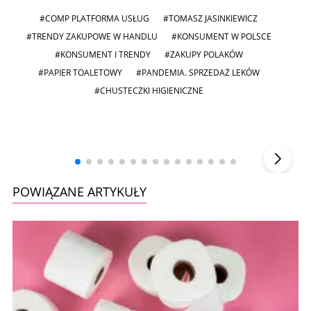
#COMP PLATFORMA USŁUG
#TOMASZ JASINKIEWICZ
#TRENDY ZAKUPOWE W HANDLU
#KONSUMENT W POLSCE
#KONSUMENT I TRENDY
#ZAKUPY POLAKÓW
#PAPIER TOALETOWY
#PANDEMIA. SPRZEDAŻ LEKÓW
#CHUSTECZKI HIGIENICZNE
Andrzej i Marta Sterniccy
Marta i
▶
POWIĄZANE ARTYKUŁY