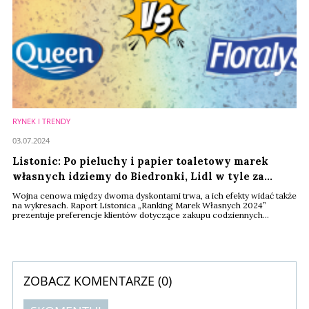
RYNEK I TRENDY
03.07.2024
Listonic: Po pieluchy i papier toaletowy marek
własnych idziemy do Biedronki, Lidl w tyle za
konkurentem
Wojna cenowa między dwoma dyskontami trwa, a ich efekty widać także
na wykresach. Raport Listonica „Ranking Marek Własnych 2024”
prezentuje preferencje klientów dotyczące zakupu codziennych
towarów pierwszej potrzeby w Lidlu i Biedronce – w tym papieru
toaletowego i pieluch. Wyniki pokazują, które marki cieszą się
największym zainteresowaniem wśród konsumentów i jakie są
preferencje dotyczące wyboru tych produktów.
ZOBACZ KOMENTARZE (
0
)