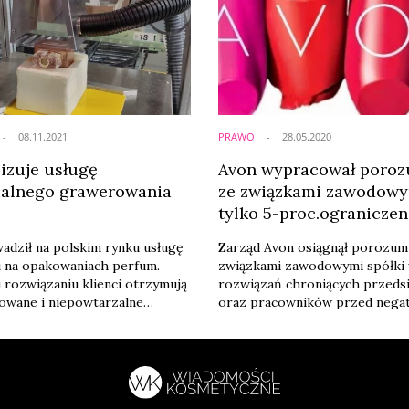
08.11.2021
PRAWO
28.05.2020
lizuje usługę
Avon wypracował poroz
alnego grawerowania
ze związkami zawodowy
tylko 5-proc.ograniczen
wymiaru czasu pracy
dził na polskim rynku usługę
Zarząd Avon osiągnął porozum
 na opakowaniach perfum.
związkami zawodowymi spółki 
 rozwiązaniu klienci otrzymują
rozwiązań chroniących przeds
owane i niepowtarzalne
oraz pracowników przed nega
olski oddział firmy jest jedynym
skutkami kryzysu koronawiru
EE, który realizuje tę usługę.
Planowane zmiany zostaną wp
onalizacji grawerunkiem
uwzględnieniem bieżącej sytuac
w całości w zakładzie Avon
oraz prognoz rynkowych. Mini
ograniczenie wymiaru czasu pr