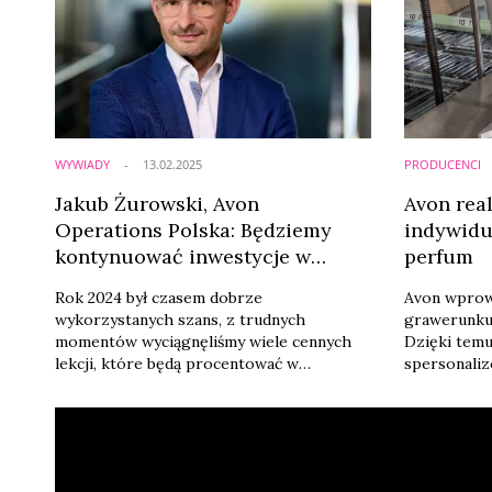
WYWIADY
13.02.2025
PRODUCENCI
Jakub Żurowski, Avon
Avon rea
Operations Polska: Będziemy
indywidu
kontynuować inwestycje w
perfum
badania i rozwój
Rok 2024 był czasem dobrze
Avon wprowa
wykorzystanych szans, z trudnych
grawerunku
momentów wyciągnęliśmy wiele cennych
Dzięki temu
lekcji, które będą procentować w
spersonaliz
kolejnych latach – mówi Jakub Żurowski,
produkty. P
dyrektor fabryki Avon Operations Polska.
w regionie C
Najbliższa przyszłość firmy to, w jego
Proces pers
ocenie, stawianie na badania, innowacyjność
odbywa się 
i zrównoważony rozwój.
Garwolin.