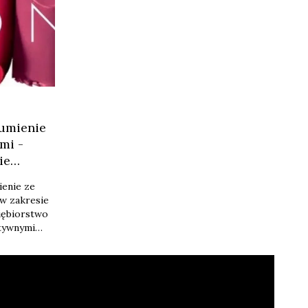
umienie
mi -
ie
ienie ze
w zakresie
iębiorstwo
tywnymi
sowego.
rowadzone z
ji firmy
malne
acy daje